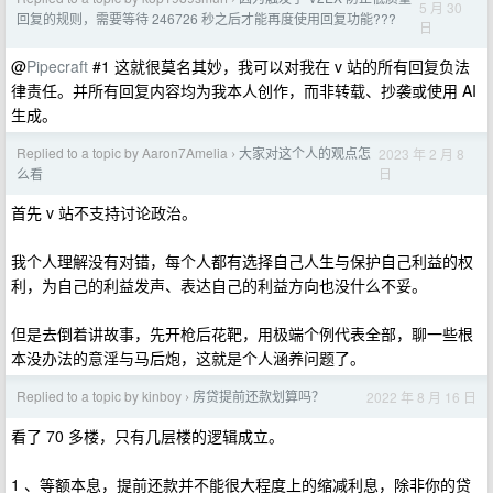
5 月 30
回复的规则，需要等待 246726 秒之后才能再度使用回复功能???
日
@
Pipecraft
#1 这就很莫名其妙，我可以对我在 v 站的所有回复负法
律责任。并所有回复内容均为我本人创作，而非转载、抄袭或使用 AI
生成。
Replied to a topic by Aaron7Amelia
大家对这个人的观点怎
2023 年 2 月 8
›
日
么看
首先 v 站不支持讨论政治。
我个人理解没有对错，每个人都有选择自己人生与保护自己利益的权
利，为自己的利益发声、表达自己的利益方向也没什么不妥。
但是去倒着讲故事，先开枪后花靶，用极端个例代表全部，聊一些根
本没办法的意淫与马后炮，这就是个人涵养问题了。
Replied to a topic by kinboy
房贷提前还款划算吗？
2022 年 8 月 16 日
›
看了 70 多楼，只有几层楼的逻辑成立。
1 、等额本息，提前还款并不能很大程度上的缩减利息，除非你的贷