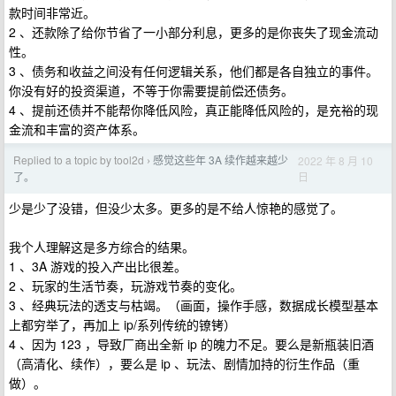
款时间非常近。
2 、还款除了给你节省了一小部分利息，更多的是你丧失了现金流动
性。
3 、债务和收益之间没有任何逻辑关系，他们都是各自独立的事件。
你没有好的投资渠道，不等于你需要提前偿还债务。
4 、提前还债并不能帮你降低风险，真正能降低风险的，是充裕的现
金流和丰富的资产体系。
Replied to a topic by tool2d
感觉这些年 3A 续作越来越少
2022 年 8 月 10
›
日
了。
少是少了没错，但没少太多。更多的是不给人惊艳的感觉了。
我个人理解这是多方综合的结果。
1 、3A 游戏的投入产出比很差。
2 、玩家的生活节奏，玩游戏节奏的变化。
3 、经典玩法的透支与枯竭。（画面，操作手感，数据成长模型基本
上都穷举了，再加上 ip/系列传统的镣铐）
4 、因为 123 ，导致厂商出全新 ip 的魄力不足。要么是新瓶装旧酒
（高清化、续作），要么是 ip 、玩法、剧情加持的衍生作品（重
做）。