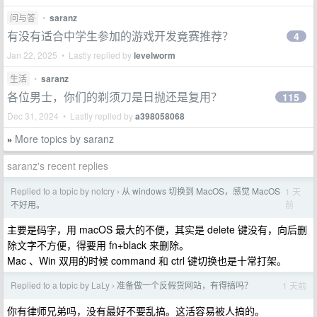
问与答
•
saranz
有没有适合中学生参加的游戏开发竟赛推荐？
4
Jan 22, 2025 • Lastly replied by
levelworm
生活
•
saranz
各位男士，你们的剃须刀是日抛还是复用？
115
Dec 31, 2024 • Lastly replied by
a398058068
More topics by saranz
»
saranz's recent replies
Replied to a topic by notcry
从 windows 切换到 MacOS，感觉 MacOS
1 天
›
前
不好用。
主要是码字，用 macOS 最大的不便，其实是 delete 键没有，向后删
除文字不方便，得要用 fn+black 来删除。
Mac 、Win 双用的时候 command 和 ctrl 键切换也是十常打架。
Replied to a topic by LaLy
准备做一个反假货网站，有得搞吗？
1 天前
›
你有律师兄弟吗，没有最好不要乱搞。这活容易被人搞的。