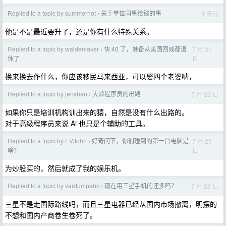
Replied to a topic by summerhot
关于单位同事给钱的事
4 天前
›
他是不是最近要升了，还是你有什么特殊关系。
Replied to a topic by waldenlaker
快 40 了，准备从美国回成都退
7 月 31
›
日
休了
换来换去作什么，你应该移民马来西亚，可以娶四个老婆呐，
Replied to a topic by jenshan
大龄程序员的出路
7 月 29 日
›
如果你只是培训机构训出来的猿，自然是没有什么出路的。
对于高级程序员来说 Ai 也只是个辅助的工具。
Replied to a topic by EVJohn
好奇问下，你们碰到的第一台电脑是
7 月 29
›
日
啥？
为炒股买的，然后就成了我的娱乐机。
Replied to a topic by vardumpabc
现在用三星手机的还多吗？
7 月 28 日
›
三星不是走国际路线吗，而且三星电器已经从国内市场撤离，明摆的
不想和国内产商卷生卷死了。