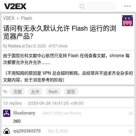
V2EX
Flash
›
请问有无永久默认允许 Flash 运行的浏
览器产品？
By
Koshea
at Dec 5, 2020 · 4757 views
由于国哲社科文献中心依然只支持 Flash 在线查看文献，chrome 每
次都要允许允许允许……
（不用知网的原因是 VPN 总会超时断网，且经常并不追求齐全杂多的
文献内容，处于浏览参考的阶段）
文献
允许
flash
国哲
13 replies
•
2023-06-28 16:41:20 +08:00
Illusionary
Dec 5, 2020 via iPhone
1
360
qq292382270
Dec 5, 2020
2