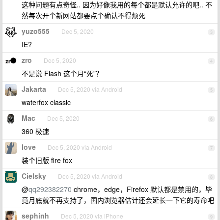
这种问题有点奇怪.. 因为好像我用的每个都是默认允许的吧.. 不
然每次开个新网站都要点个确认不得烦死
yuzo555
Dec 5, 2020
3
IE?
zro
Dec 5, 2020
4
不是说 Flash 这个月“死”？
Jakarta
Dec 5, 2020 via Android
5
waterfox classic
Mac
Dec 5, 2020
6
360 极速
love
Dec 5, 2020 via Android
7
装个旧版 fire fox
Cielsky
Dec 5, 2020 via Android
8
@
qq292382270
chrome，edge，Firefox 默认都是禁用的，毕
竟月底就不再支持了，国内浏览器估计还会延长一下它的寿命吧
sephinh
Dec 5, 2020 via iPhone
9