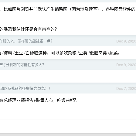
。比如图片浏览并非默认产生缩略图（因为涉及读写），各种网盘软件的
的暴恐我估计还是会有审查的？
午睡的么，怎样睡的能舒服一点？
Dec 9, 202
粉 /土豆 /白砂糖这种，可以多吃杂粮 /豆类 /低脂肉类 /蔬菜。
推行分餐制的可能性有多大？
Dec 9, 202
动以及礼品的征集帖 急急急：）
Dec 7, 202
只有总经理业绩报告+鼓舞人心，吃饭+抽奖。