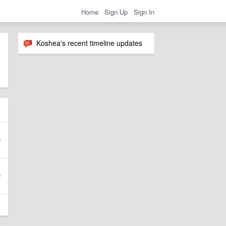
Home
Sign Up
Sign In
Koshea's recent timeline updates