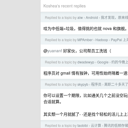
Koshea's recent replies
Replied to a topic by
alw
Android
我才发现，原来
›
›
哇为中低端=垃圾，值得挑的也就 nova 和旗舰
Replied to a topic by
MPAmber
Hadoop
PayPal
›
›
@
yuananf
好家伙，公司帮员工洗钱（
Replied to a topic by
dwadewyp
Google
约的今晚上
›
›
程序员对 gmail 情有独钟，可用性始终隔着一
Replied to a topic by
skypyb
程序员
离职二十多天
›
›
你可以设置一个期限，比如通关几个之前没空玩
合适就算。
其实颓一个月就腻了- -还是找个轻松的活儿上
Replied to a topic by
taobibi
云计算
腾讯的低频存储
›
›