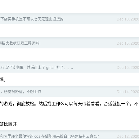
线下店买手机是不可以七天无理由退货的
Dec 18, 202
。
 上海招大数据研发工程师啦！
Dec 15, 202
八点字节电面，然后赶上了 gmail 挂了。。。
Dec 15, 202
道墙。
了，感觉挺舒适，不想工作
Dec 14, 202
的游戏，彻底放松。然后找工作么可以每天带着看看，合适就投一个，不
上班比较好。
和阿里那个最便宜的 cos 存储能用来给自己搭建私有云盘么？
Dec 12, 202