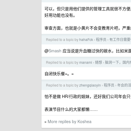
可以，但只是用他们提供的管理工具就很不方便
好用功能也没有。
审查方面，也就是小黄片不会变教育片吧，严重
Replied to a topic by
hahaFck
程序员
有工作日需要
›
›
@
Smash
应当说是升血糖过快的碳水，比如米面 /淀
Replied to a topic by
manami
随想
脑洞一下，国内
›
›
自闭快乐餐=。=
Replied to a topic by
zhengqiaoyin
程序员
年会的活
›
›
怕不是做 HR/行政的姐妹，还好我们公司年会
表演节目什么的大家都懒……
More replies by Koshea
»