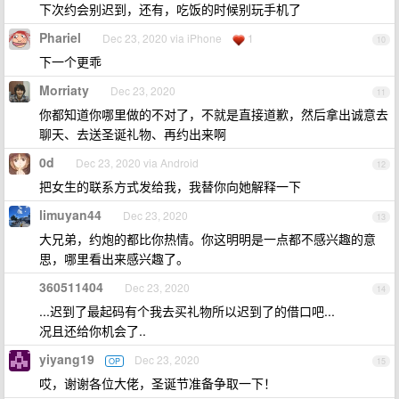
下次约会别迟到，还有，吃饭的时候别玩手机了
Phariel
Dec 23, 2020 via iPhone
1
10
下一个更乖
Morriaty
Dec 23, 2020
11
你都知道你哪里做的不对了，不就是直接道歉，然后拿出诚意去
聊天、去送圣诞礼物、再约出来啊
0d
Dec 23, 2020 via Android
12
把女生的联系方式发给我，我替你向她解释一下
limuyan44
Dec 23, 2020
13
大兄弟，约炮的都比你热情。你这明明是一点都不感兴趣的意
思，哪里看出来感兴趣了。
360511404
Dec 23, 2020
14
...迟到了最起码有个我去买礼物所以迟到了的借口吧...
况且还给你机会了..
yiyang19
Dec 23, 2020
OP
15
哎，谢谢各位大佬，圣诞节准备争取一下！