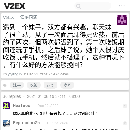
V2EX
情感问题
›
遇到一个妹子，双方都有兴趣，聊天妹
子很主动，见了一次面后聊得更火热，前后
约了两次，但两次都迟到了，第二次吃饭期
间还玩了手机，之后妹子说，她个人很讨厌
吃饭玩手机，然后就不搭理了，这种情况下
，有什么好的方法能够挽回？
By
yiyang19
at Dec 23, 2020 · 1967 views
妹子
吃饭
迟到
挽回
30 replies
•
2021-01-06 19:34:41 +08:00
NexTooo
Dec 23, 2020
1
你这真的看不出哪儿有兴趣了……两次都迟到了
ReputationZh
Dec 23, 2020
2