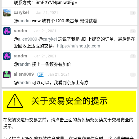
联系方式：SmF2YVNjcmlwdFg=
carykel
Jan 21, 2021
11
@
randm
wow 我有个 D90 老古董 想试试看
randm
Jan 21, 2021
12
@
allen9009
@
carykel
忘说了我是 JD 上提交的订单，最后是在
爱回收上达成的交易。
https://huishou.jd.com
randm
Jan 21, 2021
13
@
randm
接上一条领券有加价
allen9009
Jan 21, 2021
OP
14
@
randm
可以可以，我看到京东上有券
在您初次进行交易之前，请点击上面的黄色横条阅读关于交易安全的
提示。
为了提高 V2EX 的有效信息质量，在发布交易信息时，除了遵守安全