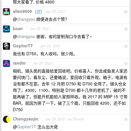
帮大家看了, 价格 4800
allen9009
Jan 20, 2021
OP
4
@
changyou
顺便进去点个赞？
koan
Jan 20, 2021
5
@
changyou
谢谢，省的复制淘口令去看了~
GopherTT
Jan 20, 2021
6
我也有 D750，有人收吗，很少用。
randm
Jan 20, 2021
7
相机、镜头类的直接给爱回收吧。价格喜人，你去咸鱼卖人家还
要问快门，看灰尘，还要箱说，爱回收只看外观，箱子，电源有
没有都不在意。去年 12 月把 D750 和 D700 全甩了，镜头也全
甩了，4300，1100，特别是 D700 都十几年的老机了，破的不
能再破了，但能开机能拍人家照样收。我 2017 的 MBP 15 寸带
BAR，就因为摔了一下，破了三个面，只能回收 4200，还不如
D750
Chengyaojin
Jan 20, 2021 via iPhone
8
@
GopherTT
怎么出大佬