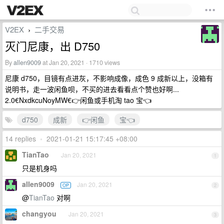
V2EX
二手交易
›
灭门尼康，出 D750
By
allen9009
at Jan 20, 2021 · 1710 views
尼康 d750，目镜有点进灰，不影响成像，成色 9 成新以上，没箱有
说明书，走一波闲鱼呗，不买的进去看看点个赞也好啊...
2.0€NxdkcuNoyMW€👉闲鱼或手机淘 tao 宝👈
d750
成新
👉闲鱼
宝👈
14 replies
•
2021-01-21 15:17:45 +08:00
TianTao
Jan 20, 2021
1
只是机身吗
allen9009
Jan 20, 2021
OP
2
@
TianTao
对啊
changyou
Jan 20, 2021
3