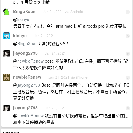
3 、4 月份 pro 出新
BingoXuan
Jan 21, 2021 via Android
4
@
kfchyc
第四季度左右出，今年 arm mac 比新 airpods pro 进度还要快
kfchyc
Jan 21, 2021
5
@
BingoXuan
呜呜呜钱包空空
jiayong2793
Jan 21, 2021
6
@
newbieRenew
bose 能做到取出自动连接，摘下暂停播放吗？
午休太吵想换个降噪好点的
newbieRenew
Jan 21, 2021 via iPhone
7
@
jiayong2793
Bose 是同时连接两个，自动切换。比如先在 PC
上播放音乐，暂停，然后在手机上播放音乐，不需要手动操作，
真无缝切换。
jiayong2793
Jan 21, 2021
8
@
newbieRenew
我没有自动切换的需要，但是有取出自动连接
和拿下暂停播放的需求