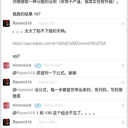
对随便取一种可能的证明（非常不严谨，我其实也有怀疑）。
我跑的结果 167
Raven316
Feb 9, 2021
4
。。。太大了贴不下我的天呐。
https://pan.baidu.com/s/1fj2fqfOirMZoxnndY8UZGA
vpj7
nicevoice
Feb 9, 2021
OP
5
@
Raven316
烦请列一下公式。谢谢
Raven316
Feb 9, 2021
6
@
nicevoice
没公式，每一步都是穷举出来的，有代码，写的很
随意
nicevoice
Feb 9, 2021
OP
7
@
Raven316
1 和 130 这个组合不见了，。。。
Raven316
Feb 9, 2021
8