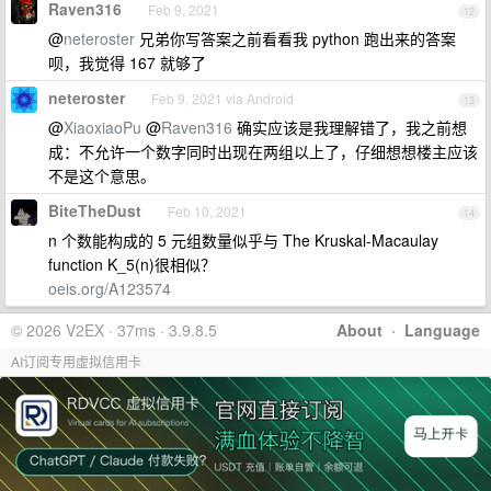
Raven316
Feb 9, 2021
12
@
neteroster
兄弟你写答案之前看看我 python 跑出来的答案
呗，我觉得 167 就够了
neteroster
Feb 9, 2021 via Android
13
@
XiaoxiaoPu
@
Raven316
确实应该是我理解错了，我之前想
成：不允许一个数字同时出现在两组以上了，仔细想想楼主应该
不是这个意思。
BiteTheDust
Feb 10, 2021
14
n 个数能构成的 5 元组数量似乎与 The Kruskal-Macaulay
function K_5(n)很相似？
oeis.org/A123574
© 2026 V2EX · 37ms · 3.9.8.5
About
·
Language
AI订阅专用虚拟信用卡