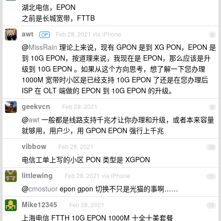
湖北电信，EPON
之前是长城宽带，FTTB
awt
Feb 28, 2021 via iPhone
OP
8
@
MissRain
理论上来说，现有 GPON 是到 XG PON，EPON 是
到 10G EPON，按道理来说，我现在是 EPON，那么应该是升
级到 10G EPON 。如果从这个方向思考，想了解一下您办理
1000M 宽带时小区是已经支持 10G EPON 了还是在您办理后
ISP 在 OLT 端做的 EPON 到 10G EPON 的升级。
geekvcn
Feb 28, 2021
9
@
awt
一般都是线路支持千兆才让你办理和升级，或者本来容量
就够用，用户少，用 GPON EPON 强行上千兆
vibbow
Feb 28, 2021
10
电信工单上写的小区 PON 类型是 XGPON
littlewing
Feb 28, 2021 via iPhone
11
@
cmostuor
epon gpon 切换不只是光猫的事啊……
Mike12345
Feb 28, 2021
12
上海电信 FTTH 10G EPON 1000M 十全十美套餐