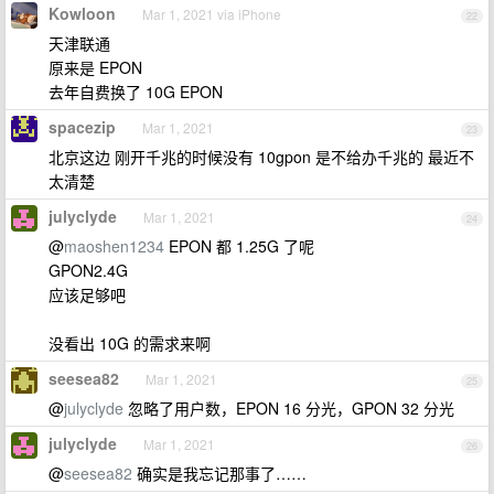
Kowloon
Mar 1, 2021 via iPhone
22
天津联通
原来是 EPON
去年自费换了 10G EPON
spacezip
Mar 1, 2021
23
北京这边 刚开千兆的时候没有 10gpon 是不给办千兆的 最近不
太清楚
julyclyde
Mar 1, 2021
24
@
maoshen1234
EPON 都 1.25G 了呢
GPON2.4G
应该足够吧
没看出 10G 的需求来啊
seesea82
Mar 1, 2021
25
@
julyclyde
忽略了用户数，EPON 16 分光，GPON 32 分光
julyclyde
Mar 1, 2021
26
@
seesea82
确实是我忘记那事了……