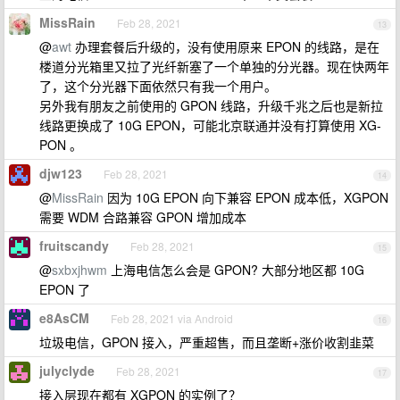
MissRain
Feb 28, 2021
13
@
awt
办理套餐后升级的，没有使用原来 EPON 的线路，是在
楼道分光箱里又拉了光纤新塞了一个单独的分光器。现在快两年
了，这个分光器下面依然只有我一个用户。
另外我有朋友之前使用的 GPON 线路，升级千兆之后也是新拉
线路更换成了 10G EPON，可能北京联通并没有打算使用 XG-
PON 。
djw123
Feb 28, 2021
14
@
MissRain
因为 10G EPON 向下兼容 EPON 成本低，XGPON
需要 WDM 合路兼容 GPON 增加成本
fruitscandy
Feb 28, 2021
15
@
sxbxjhwm
上海电信怎么会是 GPON? 大部分地区都 10G
EPON 了
e8AsCM
Feb 28, 2021 via Android
16
垃圾电信，GPON 接入，严重超售，而且垄断+涨价收割韭菜
julyclyde
Feb 28, 2021
17
接入层现在都有 XGPON 的实例了？