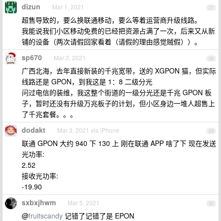
dizun
Mar 1, 2021
27
超售导致的，要么换联通移动，要么等着运营商升级线路。
我能说我们小区移动免费的已经把资源占满了一次，后来又从新
铺的设备（两次请假回家看着（请假的理由感觉贼假））。
sp670
Mar 2, 2021
28
广西北海，去年直接新装的千兆宽带，送的 XGPON 猫，但实际
线路还是 GPON，到我这是 1：8 二级分光
问过电信的装维，我这整个街道的一级分光还是千兆 GPON 板
子，暂时还没有升级万兆板子的计划，但小区身边一堆人超售上
了千兆套餐。。。
dodakt
Mar 3, 2021 via iPhone
29
联通 GPON 大约 940 下 130 上 刚在联通 APP 啥了下 现在发送
光功率:
2.52
接收光功率:
-19.90
sxbxjhwm
Mar 5, 2021
30
@
fruitscandy
记错了记错了是 EPON