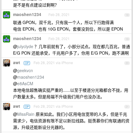
是不是有点建设过剩啊？
maoshen1234
Feb 28, 2021
18
联通 GPON，双千兆，只有我一个人，所以下行跑得满
电信 EPON，也有 10G EPON，套餐没到位，所以是 EPON
maoshen1234
Feb 28, 2021
19
@
julyclyde
？几年前就有了，小部分试点。现在都几百兆，普通
E/G PON 还能承受，千兆用户多了，你用 E/G PON，跑不满啊
awt
Feb 28, 2021 via iPhone
OP
20
@
geekvcn
@
maoshen1234
@
e8AsCM
本地电信超售确实挺严重的......以至于楼道分光箱都合不拢，用
户数量太多。但是局端不升级我们用户也没办法。
awt
Feb 28, 2021 via iPhone
OP
21
@
MissRain
原来如此。我们小区用电信宽带的人多，但是千兆
需求少，电信资源有限不足以新拉线路。挺羡慕你们有联通的资
源，升级还能新设分光器的。