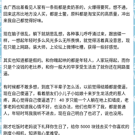
去广西出差看见人家有一条街都是卖奶茶的，火爆得要死，想不通，
回来这吊比地方没人买，都是土鳖，原料都是淘宝买的高质量，冲出
来我自己都觉得好味。
现在脑子很乱，躺下就胡思乱想，各种事儿呼呼涌过来，跟放碟一
样，一想起年轻时多么风光多么无所畏惧，就觉得活着真没意思，现
在只能上网路，装大师，上论坛上微博吐槽，获得一些好感觉。
其实也知道都是假的。和你瞎起哄的都是年轻人，人家玩得起，而你
只是个没钱的老比养，和你一般大的早享受生活去了就你还在网路蛋
逼。
有时候都不敢多想，到底下半辈子怎么活，以前觉得结婚都是傻逼，
现在自己傻逼了，看着朋友们小儿子小姑娘十来岁生龙活虎的惹人
疼，真心觉得自己傻逼透了！ 40 岁只能一个人躺在地上扣墙皮，老
爹老妈也知道我心情不好，也没办法，他们也帮不了我，都是普通
人，年轻时骂我我听不进去，现在自己明白了也迟了，说也没用。
刚才吃饭时老妈说下礼拜你生日了，给你 5000 块钱去买个你喜欢的
刚度小相机，知道我心里难受。