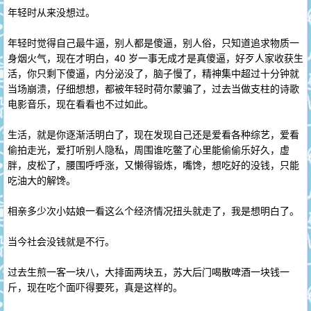
年轻时从来没想过。
年轻时觉得自己最牛逼，别人都是傻逼，别人俗，只知道追求物质一
身烟火气，现在才明白，40 岁一事无成才是真傻逼，好歹人家收获生
活，你只剩下傻逼，内分泌没了，脑子慢了，精神集中超过十分钟就
当场崩溃，仔细想想，都被年轻时荷尔蒙骗了，过去当做支柱的诗歌
电影音乐，现在看看也不过如此。
生活，就是你逐渐活明白了，现在发现自己还是爱看各种综艺，爱看
偷拍走光，爱打听别人隐私，周围谁吃鳖了心里能偷偷乐好久，虚
胖，皮松了，腰围呼呼涨，又懒得锻炼，嘴馋，想吃好的没钱，只能
吃油大的解馋。
相亲多少次小姑娘一看这么个经济情况扭头就走了，我是想明白了。
当今社会没钱就是不行。
过去生煎一客一块八，大排面两块五，苏大后门喝散啤酒一块钱一
斤，现在吃个面吓得要死，真是这样的。