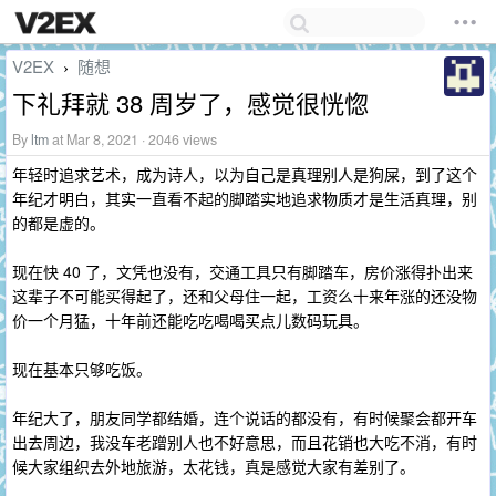
V2EX
随想
›
下礼拜就 38 周岁了，感觉很恍惚
By
ltm
at Mar 8, 2021 · 2046 views
年轻时追求艺术，成为诗人，以为自己是真理别人是狗屎，到了这个
年纪才明白，其实一直看不起的脚踏实地追求物质才是生活真理，别
的都是虚的。
现在快 40 了，文凭也没有，交通工具只有脚踏车，房价涨得扑出来
这辈子不可能买得起了，还和父母住一起，工资么十来年涨的还没物
价一个月猛，十年前还能吃吃喝喝买点儿数码玩具。
现在基本只够吃饭。
年纪大了，朋友同学都结婚，连个说话的都没有，有时候聚会都开车
出去周边，我没车老蹭别人也不好意思，而且花销也大吃不消，有时
候大家组织去外地旅游，太花钱，真是感觉大家有差别了。