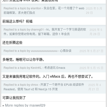
Replied to a topic by elantion
失业在家，花一个月撸了个 web
2025 年 5 月
›
29 日
前端框架，求大佬们指点
前端这么惨吗？祝福
Replied to a topic by channg01
hi，我开发了一个学习英语的软
2025 年 5
›
月 28 日
件，如果你觉得对你有用，留下邮箱，送你 1 年会员
还在折腾这些
Replied to a topic by uuuuuuuuuuuuuuuu
心情杂谈
2025 年 5 月 27 日
›
多睡觉。睡眠可以让你平静。
Replied to a topic by KevinKL
考虑退坑 Emacs
2025 年 5 月 15 日
›
又是来骗我用笔记软件的。入门 eMacs 后，再也不想尝试了。
Replied to a topic by chrox
开源了一个跨平台 EPUB 阅读软件
2025 年 4
›
月 21 日
Readest，使用 Tauri v2 和 Next.js 15 开发
可算让我找到了
More replies by maxwell29
»