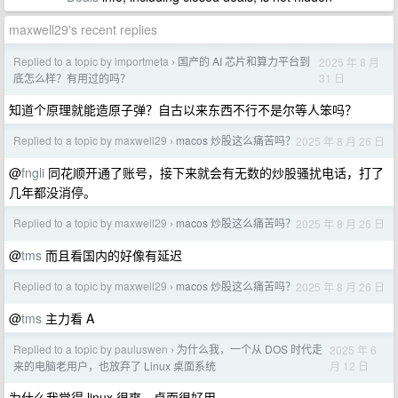
maxwell29's recent replies
Replied to a topic by importmeta
国产的 AI 芯片和算力平台到
2025 年 8 月
›
31 日
底怎么样？有用过的吗？
知道个原理就能造原子弹？自古以来东西不行不是尔等人笨吗？
Replied to a topic by maxwell29
macos 炒股这么痛苦吗？
2025 年 8 月 26 日
›
@
fngli
同花顺开通了账号，接下来就会有无数的炒股骚扰电话，打了
几年都没消停。
Replied to a topic by maxwell29
macos 炒股这么痛苦吗？
2025 年 8 月 26 日
›
@
tms
而且看国内的好像有延迟
Replied to a topic by maxwell29
macos 炒股这么痛苦吗？
2025 年 8 月 26 日
›
@
tms
主力看 A
Replied to a topic by pauluswen
为什么我，一个从 DOS 时代走
2025 年 6
›
月 12 日
来的电脑老用户，也放弃了 Linux 桌面系统
为什么我觉得 linux 很爽，桌面很好用