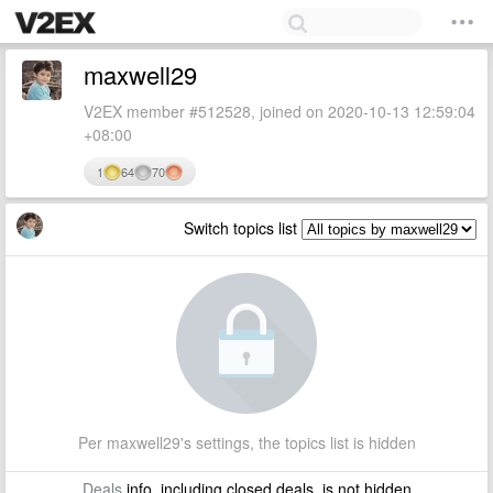
maxwell29
V2EX member #512528, joined on 2020-10-13 12:59:04
+08:00
1
64
70
Switch topics list
Per maxwell29's settings, the topics list is hidden
Deals
info, including closed deals, is not hidden