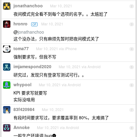
jonathanchoo
Mar 10, 2021
2
夜间模式完全看不到每个选项的名字。。太尴尬了
hronro
Mar 10, 2021
OP
3
@
jonathanchoo
这个没办法，只有麻烦先暂时把夜间模式关了
toma77
Mar 10, 2021 via iPhone
4
强制要求写，但我不写
imjamespond2020
Mar 10, 2021 via Android
5
研究过，发现只有登录写测试可行。。
whypool
Mar 10, 2021 via Android
6
KPI 要求写就要写
实际没啥用
83f420984
Mar 10, 2021
7
有段时间要求写过，要求覆盖率到 80%，太难搞了
Annoke
Mar 10, 2021 via Android
8
一般生产环境调 bug🌚