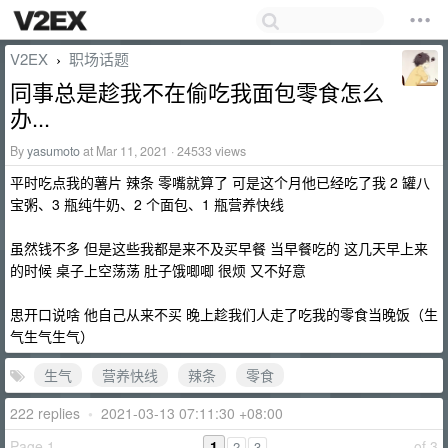
V2EX
职场话题
›
同事总是趁我不在偷吃我面包零食怎么
办...
By
yasumoto
at Mar 11, 2021 · 24533 views
平时吃点我的薯片 辣条 零嘴就算了 可是这个月他已经吃了我 2 罐八
宝粥、3 瓶纯牛奶、2 个面包、1 瓶营养快线
虽然钱不多 但是这些我都是来不及买早餐 当早餐吃的 这几天早上来
的时候 桌子上空荡荡 肚子饿唧唧 很烦 又不好意
思开口说啥 他自己从来不买 晚上趁我们人走了吃我的零食当晚饭（生
气生气生气）
生气
营养快线
辣条
零食
222 replies
•
2021-03-13 07:11:30 +08:00
Page 1
1
of 3
2
3