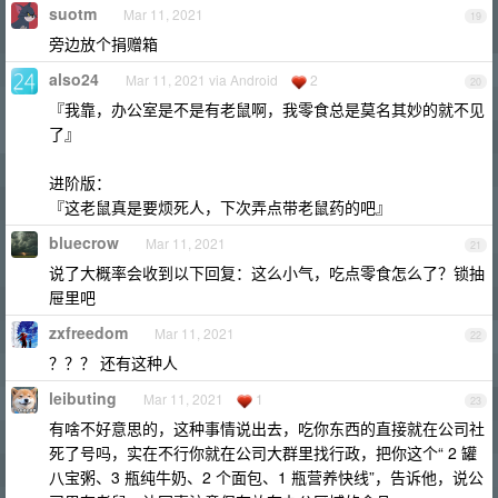
suotm
Mar 11, 2021
19
旁边放个捐赠箱
also24
Mar 11, 2021 via Android
2
20
『我靠，办公室是不是有老鼠啊，我零食总是莫名其妙的就不见
了』
进阶版：
『这老鼠真是要烦死人，下次弄点带老鼠药的吧』
bluecrow
Mar 11, 2021
21
说了大概率会收到以下回复：这么小气，吃点零食怎么了？锁抽
屉里吧
zxfreedom
Mar 11, 2021
22
？？？ 还有这种人
leibuting
Mar 11, 2021
1
23
有啥不好意思的，这种事情说出去，吃你东西的直接就在公司社
死了号吗，实在不行你就在公司大群里找行政，把你这个“ 2 罐
八宝粥、3 瓶纯牛奶、2 个面包、1 瓶营养快线”，告诉他，说公