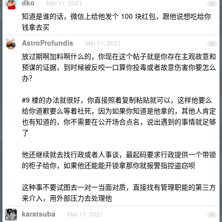
dko
Mar 11, 2021
88
知道是谁的话，微信上给他发个 100 块红包，跟他说想吃给你
钱拿去买
AstroProfundis
Mar 11, 2021
89
放过期啊加料啊什么的，你现在这个帖子就是你存在主观故意和
预谋的证据，到时候被反咬一口算你投毒或者故意伤害你要怎么
办？
#9 楼的办法就很好，你直接照着复制粘贴就可以，这样他要么
给你道歉要么等着社死，因为如果你知道是他拿的，其他人肯定
也有知道的，你不需要在公开场合点名，说出遇到的事情就足够
了
他还继续就去找行政或者人事谈，最起码要求行政提供一个带锁
的柜子给你，如果他还能能开锁拿那你就报警指控盗窃呗
这种事不要试图去一对一当面对质，直接找有管理职能的第三方
来介入，用外部压力去处理他
karatsuba
Mar 11, 2021
90