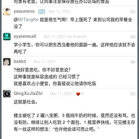
司里有老鼠，让同事注意保存放在办公区域的食品
yasumoto
Mar 11, 2021
OP
24
@
MrTangKe
就是很生气啊！早上饿死了 来到公司我的早餐全
没了
systemcall
Mar 11, 2021 via Android
25
学小学生，你可以把东西当着他的面舔一遍。这样他应该就不会
再吃了
0x663
Mar 11, 2021
26
?他好意思吃，你不好意思说？
这种事就是纵容造成的 已经习惯了
就是喜欢占小便宜，你直接说让他请你吃饭
QingXuJiaZhi
Mar 11, 2021
8
27
这就是社会。
楼主被吃了 2 罐八宝粥、3 瓶纯牛奶的时候，竟然还没有骂，也
没有防，继续让别人吃到 2 个面包、1 瓶营养快线，可见楼主存
有一丝这样的想法：“也许他会适可而止吧。”