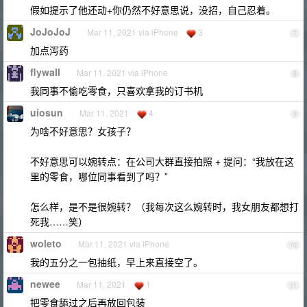
假如提示了他还动+你仍然不好意思说，没招，自己忍着。
JoJoJoJ
Mar 11, 2021 via iPhone
3
7
加点泻药
flywall
Mar 11, 2021 via iPhone
8
我同事不偷吃零食，只喜欢拿我的订书机
uiosun
Mar 11, 2021
4
9
为啥不好意思？女孩子？
不好意思可以婉转点：在公司大群直接拍照 + 提问：“我放在这
里的零食，哪位同事看到了吗？”
怎么样，是不是很婉转？（我每次这么婉转时，我女朋友都想打
死我……笑）
woleto
Mar 11, 2021 via iPhone
10
我的五分之一包抽纸，早上来直接空了。
newee
Mar 11, 2021
1
11
把零食舔过之后再放回包装