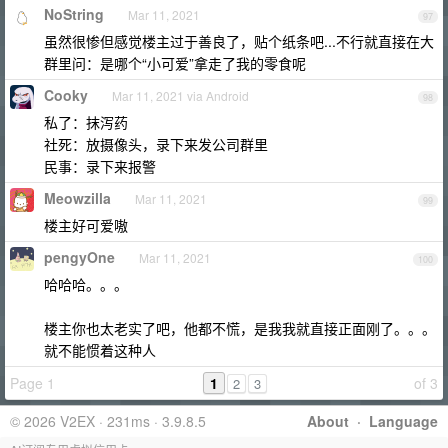
NoString
Mar 11, 2021
97
虽然很惨但感觉楼主过于善良了，贴个纸条吧...不行就直接在大
群里问：是哪个“小可爱”拿走了我的零食呢
Cooky
Mar 11, 2021 via Android
98
私了：抹泻药
社死：放摄像头，录下来发公司群里
民事：录下来报警
Meowzilla
Mar 11, 2021
99
楼主好可爱嗷
pengyOne
Mar 11, 2021
100
哈哈哈。。。
楼主你也太老实了吧，他都不慌，是我我就直接正面刚了。。。
就不能惯着这种人
Page 1
1
of 3
2
3
© 2026 V2EX · 231ms · 3.9.8.5
About
·
Language