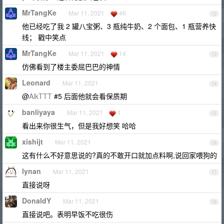
MrTangKe
Mar 11, 2021
46
12
他已经吃了我 2 罐八宝粥、3 瓶纯牛奶、2 个面包、1 瓶营养快
线； 戳中笑点
MrTangKe
Mar 11, 2021
14
13
仿佛看到了楼主委屈巴巴的神情
Leonard
Mar 11, 2021
14
@
AlkTTT
#5 后面他就会看保质期
banliyaya
Mar 11, 2021
1
15
看出来你很生气，但是我好想笑 哈哈
xishijt
Mar 11, 2021
16
这有什么不好意思说的?真的不敢开口就加点料啊,说回家喂狗的
lynan
Mar 11, 2021
17
直接说呀
DonaldY
Mar 11, 2021
18
直接说吧。表明早饭不吃很伤