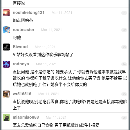
直接说
rioshikelong121
Mar 11, 2021
91
加点阿帕茶
rootmaster
Mar 11, 2021
92
叼他
Biwood
Mar 11, 2021
93
V 站好久没看到这种欢乐职场帖了
rodneya
Mar 11, 2021
94
直接问他 是不是你吃的 她要承认了 你就告诉他这本来就是我早
饭吃的 你都吃了我早饭吃什么 让他给你去买早饭 他要不给买 以
后她也就别吃了 估计她多半不会给你买的
wr516516
Mar 11, 2021
95
直接说他呗,别老吃我零食,你吃了我吃啥?要是还是直接都骂他脸
上了
miaomiao888
Mar 11, 2021
96
室友总爱偷吃自己食物 男子用纸板炸成鸡排报复