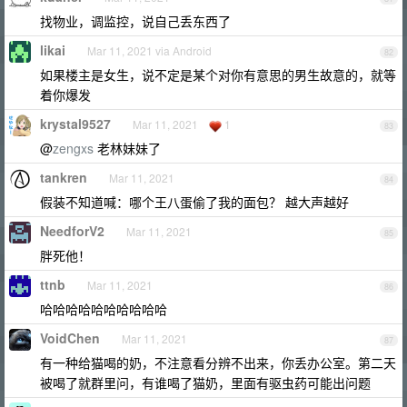
找物业，调监控，说自己丢东西了
likai
Mar 11, 2021 via Android
82
如果楼主是女生，说不定是某个对你有意思的男生故意的，就等
着你爆发
krystal9527
Mar 11, 2021
1
83
@
zengxs
老林妹妹了
tankren
Mar 11, 2021
84
假装不知道喊：哪个王八蛋偷了我的面包？ 越大声越好
NeedforV2
Mar 11, 2021
85
胖死他！
ttnb
Mar 11, 2021
86
哈哈哈哈哈哈哈哈哈哈
VoidChen
Mar 11, 2021
87
有一种给猫喝的奶，不注意看分辨不出来，你丢办公室。第二天
被喝了就群里问，有谁喝了猫奶，里面有驱虫药可能出问题