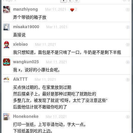
manzhiyong
Mar 11, 2021
2
1
弄个带锁的箱子放
misaka19000
Mar 11, 2021
2
直接说
xiebiao
Mar 11, 2021
3
我只想知道，面包是不是只啃了一口，牛奶是不是剩下半瓶
wangkun025
Mar 11, 2021
4
我 x，说好的小康社会呢。
AlkTTT
Mar 11, 2021
5
买点快过期的，在家里放到过期
然后摆桌子上，最好是那种过期吃了就跑肚的
多整几次，被发现了就说”哎呀，太忙了没注意这些“
后面他估计就不敢碰你吃的了
Honekoneke
Mar 11, 2021
6
打印一张纸，上写非请勿动，字大一点。
下班纸盖到吃的上边。