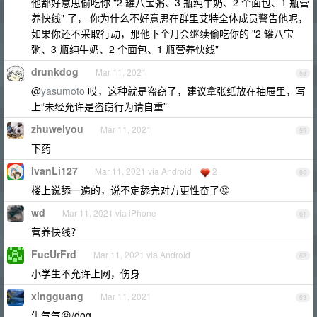
他都好意思偷吃你 "2 罐八宝粥、3 瓶纯牛奶、2 个面包、1 瓶营
养快线" 了， 你为什么不好意思在群里艾特全体成员警告他呢，
如果你还不采取行动，那他下个月会继续偷吃你的 "2 罐八宝
粥、3 瓶纯牛奶、2 个面包、1 瓶营养快线"
drunkdog
Mar 11, 2021
58
@
yasumoto
哎，这种就是盗窃了，建议拿张纸放在抽屉里，写
上“未经允许是盗窃行为请自重”
zhuweiyou
Mar 11, 2021
59
下药
IvanLi127
Mar 11, 2021 via Android
2
60
楼上说舔一遍的，说不定舔完对方更性奋了🤔
wd
Mar 11, 2021 via iPhone
61
营养快线？
FucUrFrd
Mar 11, 2021 via Android
62
小学生不允许上网，伤身
xingguang
Mar 11, 2021
63
生气气😠/dog