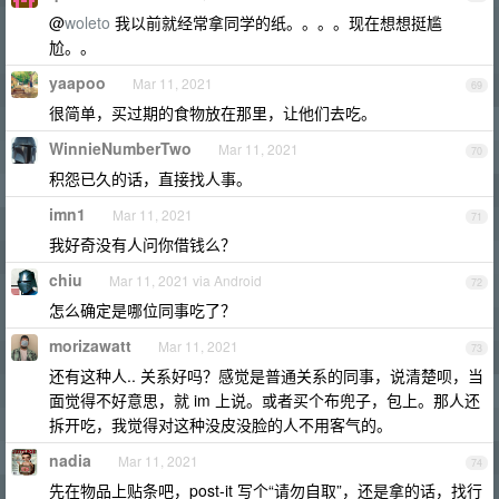
@
woleto
我以前就经常拿同学的纸。。。。现在想想挺尴
尬。。
yaapoo
Mar 11, 2021
69
很简单，买过期的食物放在那里，让他们去吃。
WinnieNumberTwo
Mar 11, 2021
70
积怨已久的话，直接找人事。
imn1
Mar 11, 2021
71
我好奇没有人问你借钱么？
chiu
Mar 11, 2021 via Android
72
怎么确定是哪位同事吃了？
morizawatt
Mar 11, 2021
73
还有这种人.. 关系好吗？感觉是普通关系的同事，说清楚呗，当
面觉得不好意思，就 im 上说。或者买个布兜子，包上。那人还
拆开吃，我觉得对这种没皮没脸的人不用客气的。
nadia
Mar 11, 2021
74
先在物品上贴条吧，post-it 写个“请勿自取”，还是拿的话，找行