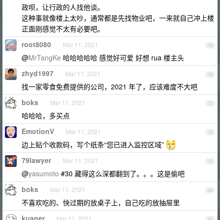
政呗，让行政的人找他谈。
这种事就像楼上太吵，通常都是先找物业吧，一来就自己冲上楼
正面刚感觉不太有必要吧。
root8080
Mar 11, 2021
75
@
MrTangKe
哈哈哈哈哈 感觉好可爱 好想 rua 楼主头
zhyd1997
Mar 11, 2021
76
找一家零食免费提供的公司，2021 年了，应该难度不大吧
boks
Mar 11, 2021
77
哈哈哈，多买点
EmotionV
Mar 11, 2021
78
边上贴个收款码，写个纸条“您已进入监控区域”
79lawyer
Mar 11, 2021
79
@
yasumoto
#30 藏得这么深都翻到了。。。这是偷吧
boks
Mar 11, 2021
80
不喜欢吃的、快过期的放桌子上，自己吃的放抽屉里
kuaner
Mar 11, 2021
81