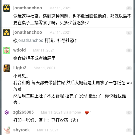
jonathanchoo
Mar 11, 2021
46
像我这种社畜，遇到这种问题，也不敢当面说他的，那就以后不
要在桌子上摆零食了呀，买多少就吃多少
jonathanchoo
Mar 11, 2021
47
@
jonathanchoo
打错，社恐社恐↑
wdold
Mar 11, 2021
48
零食放柜子或者抽屉里
Light3
Mar 11, 2021
49
小意思..
我合租的 每天都去带薪拉屎 然后大概就是上周拿了一卷纸在 wc
放着
然后周二晚上肚子不太舒服 拉完了 发现 纸没了.. 你说我找谁
去..
zgl263885
Mar 11, 2021 via iPhone
1
50
打印一张纸，写上：已打农药（逃）
shyrock
Mar 11, 2021
51