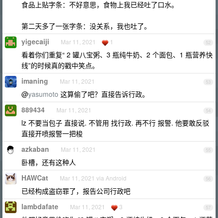
食品上贴字条：不好意思，食物上我已经吐了口水。
第二天多了一张字条：没关系，我也吐了。
yigecaiji
Mar 11, 2021
1
52
看着你们重复“ 2 罐八宝粥、3 瓶纯牛奶、2 个面包、1 瓶营养快
线”的时候真的戳中笑点。
imaning
Mar 11, 2021
53
@
yasumoto
这算偷了吧？直接告诉行政。
889434
Mar 11, 2021
54
lz 不要当包子 直接说. 不管用 找行政. 再不行 报警. 他要敢反驳
直接开喷报警一把梭
azkaban
Mar 11, 2021
55
卧槽，还有这种人
HAWCat
Mar 11, 2021 via Android
56
已经构成盗窃罪了，报告公司行政吧
lambdafate
Mar 11, 2021
3
57