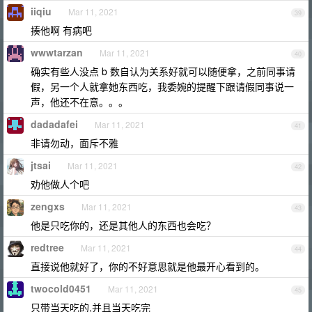
iiqiu
Mar 11, 2021
39
揍他啊 有病吧
wwwtarzan
Mar 11, 2021
40
确实有些人没点 b 数自认为关系好就可以随便拿，之前同事请
假，另一个人就拿她东西吃，我委婉的提醒下跟请假同事说一
声，他还不在意。。。
dadadafei
Mar 11, 2021
41
非请勿动，面斥不雅
jtsai
Mar 11, 2021
42
劝他做人个吧
zengxs
Mar 11, 2021
43
他是只吃你的，还是其他人的东西也会吃？
redtree
Mar 11, 2021
44
直接说他就好了，你的不好意思就是他最开心看到的。
twocold0451
Mar 11, 2021
45
只带当天吃的,并且当天吃完