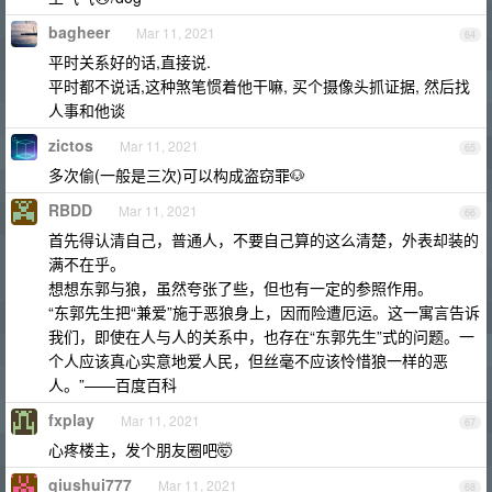
bagheer
Mar 11, 2021
64
平时关系好的话,直接说.
平时都不说话,这种煞笔惯着他干嘛, 买个摄像头抓证据, 然后找
人事和他谈
zictos
Mar 11, 2021
65
多次偷(一般是三次)可以构成盗窃罪🐶
RBDD
Mar 11, 2021
66
首先得认清自己，普通人，不要自己算的这么清楚，外表却装的
满不在乎。
想想东郭与狼，虽然夸张了些，但也有一定的参照作用。
“东郭先生把“兼爱”施于恶狼身上，因而险遭厄运。这一寓言告诉
我们，即使在人与人的关系中，也存在“东郭先生”式的问题。一
个人应该真心实意地爱人民，但丝毫不应该怜惜狼一样的恶
人。”——百度百科
fxplay
Mar 11, 2021
67
心疼楼主，发个朋友圈吧🤯
qiushui777
Mar 11, 2021
68