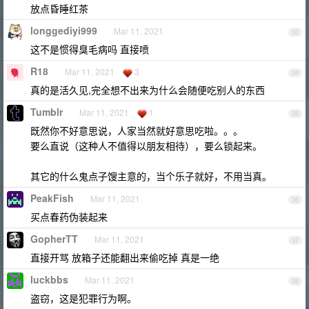
放点昏睡红茶
longgediyi999
Mar 11, 2021
33
这不是惯得臭毛病吗 直接喷
R18
Mar 11, 2021
3
34
真的是活久见,完全想不出来为什么会随便吃别人的东西
Tumblr
Mar 11, 2021
1
35
既然你不好意思说，人家当然就好意思吃啦。。。
要么直说（这种人不值得以朋友相待），要么锁起来。
其它的什么鬼点子馊主意的，当个乐子就好，不用当真。
PeakFish
Mar 11, 2021
36
买点春药伪装起来
GopherTT
Mar 11, 2021
37
直接开骂 放箱子还能翻出来偷吃掉 真是一绝
luckbbs
Mar 11, 2021
38
盗窃，这是犯罪行为啊。