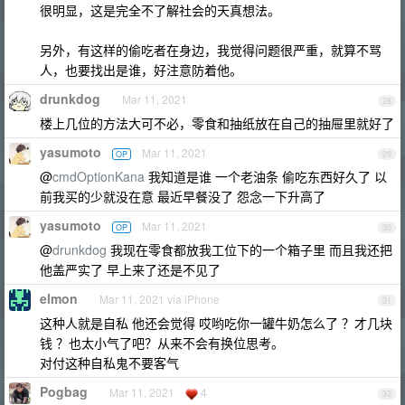
很明显，这是完全不了解社会的天真想法。
另外，有这样的偷吃者在身边，我觉得问题很严重，就算不骂
人，也要找出是谁，好注意防着他。
drunkdog
Mar 11, 2021
28
楼上几位的方法大可不必，零食和抽纸放在自己的抽屉里就好了
yasumoto
Mar 11, 2021
OP
29
@
cmdOptionKana
我知道是谁 一个老油条 偷吃东西好久了 以
前我买的少就没在意 最近早餐没了 怨念一下升高了
yasumoto
Mar 11, 2021
OP
30
@
drunkdog
我现在零食都放我工位下的一个箱子里 而且我还把
他盖严实了 早上来了还是不见了
elmon
Mar 11, 2021 via iPhone
31
这种人就是自私 他还会觉得 哎哟吃你一罐牛奶怎么了 ？才几块
钱 ？也太小气了吧？从来不会有换位思考。
对付这种自私鬼不要客气
Pogbag
Mar 11, 2021
4
32