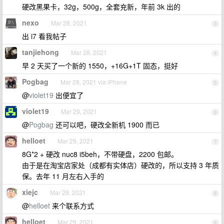
硬改黑果卡，32g，500g，全套充新，年前 3k 出的
nexo
Mar 28, 2021
3
出 i7 看我帖子
tanjiehong
Mar 28, 2021
4
早 2 天买了一个新的 1550，+16G+1T 固态，挺好
Pogbag
Mar 28, 2021 via iPhone
5
@
violet19
出便宜了
violet19
Mar 29, 2021
6
@
Pogbag
还可以吧，硬改全新机 1900 而已
helloet
Mar 29, 2021
7
8G*2 + 硬改 nuc8 i5beh，不带硬盘，2200 包邮。
由于是在淘宝店家处（成都有实体店）硬改的，所以支持 3 年质
保。去年 11 月左右入手的
xiejc
Mar 29, 2021
8
@
helloet
来个联系方式
helloet
Mar 29, 2021
9