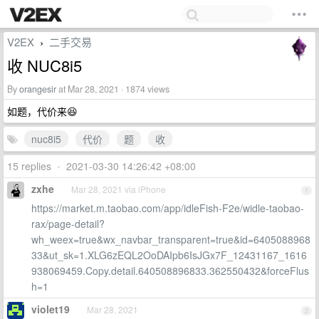
V2EX
二手交易
›
收 NUC8i5
By
orangesir
at Mar 28, 2021 · 1874 views
如题，代价来😆
nuc8i5
代价
题
收
15 replies
•
2021-03-30 14:26:42 +08:00
zxhe
Mar 28, 2021 via iPhone
1
https://market.m.taobao.com/app/idleFish-F2e/widle-taobao-
rax/page-detail?
wh_weex=true&wx_navbar_transparent=true&id=6405088968
33&ut_sk=1.XLG6zEQL2OoDAIpb6IsJGx7F_12431167_1616
938069459.Copy.detail.640508896833.362550432&forceFlus
h=1
violet19
Mar 28, 2021
2