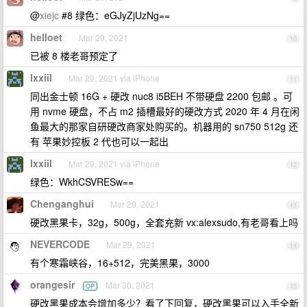
@
xiejc
#8 绿色：eGJyZjUzNg==
helloet
Mar 29, 2021
10
已被 8 楼老哥预定了
lxxiil
Mar 29, 2021 via iPhone
11
同出金士顿 16G + 硬改 nuc8 i5BEH 不带硬盘 2200 包邮 。可
用 nvme 硬盘，不占 m2 插槽最好的硬改方式 2020 年 4 月在闲
鱼最大的那家自研硬改商家处购买的。机器用的 sn750 512g 还
有 苹果妙控板 2 代也可以一起出
lxxiil
Mar 29, 2021 via iPhone
12
绿色：WkhCSVRESw==
Chenganghui
Mar 29, 2021
13
硬改黑果卡，32g，500g，全套充新 vx:alexsudo,有老哥看上吗
NEVERCODE
Mar 29, 2021
14
有个寒霜峡谷，16+512，完美黑果，3000
orangesir
Mar 30, 2021
OP
15
硬改黑果成本会增加多少？看了下回复，硬改黑果可以入手全新