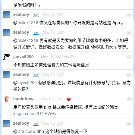
是闲暇的时间。
zealboy
May 19, 2021
OP
55
@
hiolex1216
你又在写类似的？你开发的是网站还是 App 。
zealboy
May 19, 2021
OP
56
@
hiolex1216
再有就是因为要做的细节比想象中的多，比如得
做好关键词，做好数据安全，数据库升级 MySQL Redis 等等。
jayvs5200
May 19, 2021 via iPhone
57
不知道楼主如何处理暴力和其他垃圾信息
zealboy
May 19, 2021
OP
58
@
jayvs5200
有敏感词识别。垃圾信息有针对账号的封锁。暴力
指的是？
israinbow
May 19, 2021
1
59
用户设置头像用 png 格式会渲染错误, 挺有上世纪的感觉
imgur.com/a/D7tEWHv
zealboy
May 19, 2021
OP
60
@
israinbow
hhh 这个缺陷是得修复一下