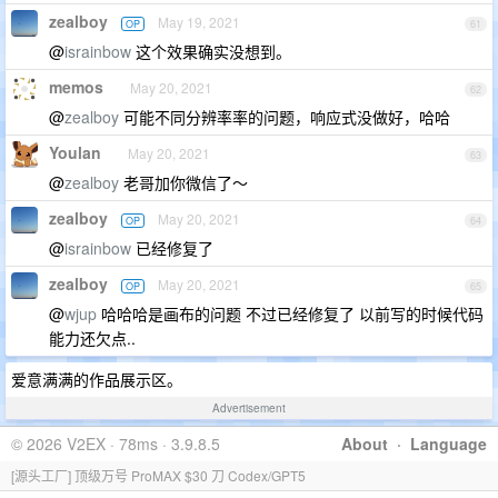
zealboy
May 19, 2021
OP
61
@
israinbow
这个效果确实没想到。
memos
May 20, 2021
62
@
zealboy
可能不同分辨率率的问题，响应式没做好，哈哈
Youlan
May 20, 2021
63
@
zealboy
老哥加你微信了～
zealboy
May 20, 2021
OP
64
@
israinbow
已经修复了
zealboy
May 20, 2021
OP
65
@
wjup
哈哈哈是画布的问题 不过已经修复了 以前写的时候代码
能力还欠点..
爱意满满的作品展示区。
Advertisement
© 2026 V2EX · 78ms · 3.9.8.5
About
·
Language
[源头工厂] 顶级万号 ProMAX $30 刀 Codex/GPT5