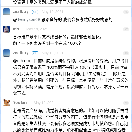
设置更丰富的类别以满足不同人群的成就感。
zealboy
May 19, 2021
OP
46
@
Tennyson09
思路蛮好的 我们会参考然后好好构思的
mh
May 19, 2021
47
目标用户是平时完不成目标的，最终都会闲鱼化。
翻了一下列表没看到一个完成 100%的
zealboy
May 19, 2021
OP
48
@
mh
em...目前进度是系统估算的，根据设计的算法，用户的目
标只会无限逼近于 100%而不会到达 100%（事实上，目前也做
不到完美判断用户是否实现目标 除非用户主动确定）；除此之
外，我们希望用户创建的一些目标，本身便是一些非常有意义的
习惯，保持阅读，健身计划，投资理财，有的东西本身可以一直
做下去。
Youlan
May 19, 2021
49
老哥需要产品吗，我觉着害挺有意思的。比如可以使用随手拍或
打卡的形式做成一个学习分享的圈子。但是有个问题就是产品定
义的是陌生人社交不会有很多必须要完成打卡的使命感...自己记
录感觉还是有点推动力不足，能不能配合上 app 端的通知或者