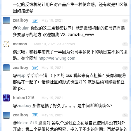
一定的反馈机制让用户对产品产生一种使命感，还有就是社区氛
围的搭建😁
zealboy
May 19, 2021
OP
50
@
Youlan
你说的这三点我都认同！就是反馈机制的细节还有很
多要思考的地方 欢迎加我 VX: zarazhu_www
memos
May 19, 2021 via Android
51
偶买噶，和我年前做了一半因为公司事多扔下的项目差不多的思
路。抛个网址
http://we.wiung.com
zealboy
May 19, 2021
OP
52
@
wjup
哈哈哈不错 （下面的 css 看起来有点粗糙？头像和昵称
都黏在一起了）话题社区的形式也蛮好的 就是后续可能要和豆
瓣 pk..
hiolex1216
May 19, 2021
53
@
zealboy
那你这搞了好久了。。。是中间断断续续么？
zealboy
May 19, 2021
OP
54
@
hiolex1216
恩恩对 第以个是创立之初是自己使用并没有对外
开放；第二个是做技术的积累，投入了不少的时间；再就是花的