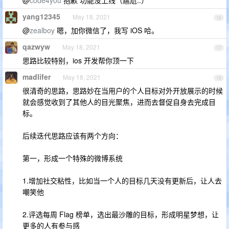
@
code4you
抱歉 功能没上线（尴尬..）
yang12345
May 18, 2021
16
@
zealboy
嗯，加你微信了，我写 iOS 哈。
qazwyw
May 18, 2021
17
思路比较特别，ios 开发帮你顶一下
madlifer
May 18, 2021
18
很清奇的思路，思路妙在当用户的个人目标对外开放展示的时候
就会感觉收到了其他人的目光聚焦，进而去督促自身去完成目
标。
后续迭代思路应该有两个方向：
第一，形成一个特殊的微博系统
1.增加社交粘性，比如当一个人的目标几天没有更新后，让人去
嘲笑他
2.评选每周 Flag 榜单，选出最沙雕的目标，形成明星梦想，让
更多的人有参与感