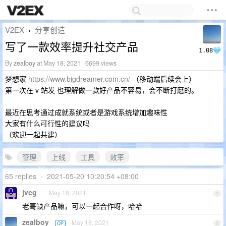
V2EX
分享创造
›
写了一款效率提升社交产品
1.08
By
zealboy
at May 18, 2021 · 6699 views
梦想家
https://www.bigdreamer.com.cn/
（移动端后续会上）
第一次在 v 站发 也理解做一款好产品不容易，会不断打磨的。
最近在思考通过成就系统或者是游戏系统增加趣味性
大家有什么可行性的建议吗
（欢迎一起共建）
管理
上线
工具
效率
65 replies
•
2021-05-20 10:20:54 +08:00
jvcg
May 18, 2021
1
老哥缺产品嘛，可以一起合作呀，哈哈
zealboy
May 18, 2021
OP
2