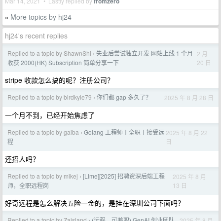
Mar 14, 2021 • Lastly replied by
fromzero
More topics by hj24
»
hj24's recent replies
Replied to a topic by ShawnShi
失业后尝试独立开发 网站上线 1 个月
2 月
›
20 日
收获 2000(HK) Subscription 简单分享一下
stripe 收款怎么搞的呢？注册公司？
Replied to a topic by birdkyle79
你们都 gap 多久了？
2025 年 8 月 28 日
›
一个月不到，已经开始焦虑了
Replied to a topic by gaiba
Golang 工程师丨全职丨接受远
2025 年 8 月 22
›
日
程
还招人吗？
Replied to a topic by mikej
[Lime][2025] 招聘资深后端工程
2025 年 8 月
›
13 日
师，全职远程岗
好奇远程是怎么解决五险一金的，是挂在深圳公司下面吗？
Replied to a topic by Zaisland
(远程，可兼职) GenAI 创业团队
2025 年 8 月
›