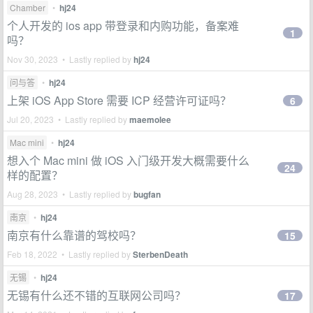
Chamber
•
hj24
个人开发的 ios app 带登录和内购功能，备案难
1
吗？
Nov 30, 2023 • Lastly replied by
hj24
问与答
•
hj24
上架 iOS App Store 需要 ICP 经营许可证吗？
6
Jul 20, 2023 • Lastly replied by
maemolee
Mac mini
•
hj24
想入个 Mac mini 做 iOS 入门级开发大概需要什么
24
样的配置？
Aug 28, 2023 • Lastly replied by
bugfan
南京
•
hj24
南京有什么靠谱的驾校吗？
15
Feb 18, 2022 • Lastly replied by
SterbenDeath
无锡
•
hj24
无锡有什么还不错的互联网公司吗？
17