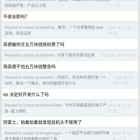
7 日
招前端开发，产品已上线
不收全职吗？
Replied to a topic by kylebing
路书，一个分享路线的 web
2024 年 12 月
›
19 日
应用，欢迎试用
高德催你交五万块钱授权费了吗
Replied to a topic by isSamle
分享下我写的路书应用
2024 年 12 月 19 日
›
用高德不怕五万块钱警告吗
Replied to a topic by emartcn
同志们，失业码农想开发一个
2024 年 12
›
月 17 日
APP，解决一个痛点，请问你最想开发什么
op 决定好开发什么了吗
Replied to a topic by laihan4396a
今年买到最喜欢的电子产
2024 年 12 月
›
17 日
品--富士相机
同富士，拍着拍着就发现挂机头不够用了
Replied to a topic by kongkongye
一个指定平台按订阅的作者
2024 年 12
›
月 17 日
或主题每日总结更新内容的工具