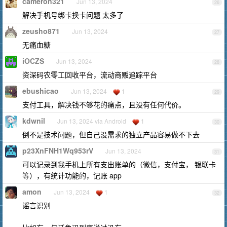
cameron321
Jun 13, 2024
26
解决手机号绑卡换卡问题 太多了
zeusho871
Jun 13, 2024
27
无痛血糖
iOCZS
Jun 13, 2024
28
资深码农零工回收平台，流动商贩追踪平台
ebushicao
Jun 13, 2024
1
29
支付工具，解决钱不够花的痛点，且没有任何代价。
kdwnil
Jun 13, 2024 via Android
1
30
倒不是技术问题，但自己没需求的独立产品容易做不下去
p23XnFNH1Wq953rV
Jun 13, 2024
31
可以记录到我手机上所有支出账单的（微信，支付宝， 银联卡
等），有统计功能的，记账 app
amon
Jun 13, 2024
1
32
谣言识别