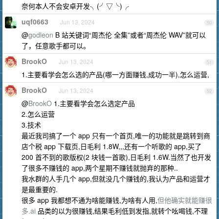
奈何本人不会安卓开发╮(╯▽╰)╭
uqf0663
Jun 13, 2024
50
@
godleon
B 站关键词“周杰伦 全集”或者“周杰伦 WAV”就可以
了，任意歌手都可以。
BrookO
Jun 13, 2024
51
1.主要看学会怎么选的产品(哪一方面赚钱,成功一半),怎么运营,
BrookO
Jun 13, 2024
52
@
BrookO
1.主要看学会怎么选定产品
2.怎么运营
3.技术
最近我司搞了一个 app 只有一个首页,唯一的功能就是跳转到商
店个税 app 下载页,日毛利 1.8W,,,还有一个听歌的 app,买了
200 首不到的歌版权(2 块钱一首歌),日毛利 1.6W.当然了也开发
了很多不赚钱的 app,两个星期不赚钱就抛弃的那种..
我水群的人手几个 app,但就没几个赚钱的,我认为产品和运营才
是最重要的.
很多 app 我都想不通为啥能赚钱,为啥有人用,
但他确实就能赚很
多.ai
品类的以为很赚钱,结果毛利低到发指,就转个吆喝钱,不理