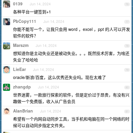
0139
Jun 14, 2024
76
各种平台一键签到+1
PbCopy111
Jun 14, 2024
77
你能不能写一个，让我只会用 word ，excel ，ppt 的人可以开发
软件的软件？
Marszm
Jun 14, 2024
78
想知道你是主动失业还是被动失业。。。既然技术厉害，为啥还
失业了哈哈哈
LieEar
Jun 14, 2024
79
oracle/新浪/百度，这么优秀还失业吗。现在太难了
zhangdp
Jun 14, 2024
80
世界迷雾，一款旅行探索的软件，但是定价过于昂贵，有没有兴
趣做一个免费版，收入从广告会员
AlanBrian
Jun 14, 2024
81
希望有一个内网自动同步工具，当手机和电脑在同一个网络的时
候可以自动同步指定文件夹。