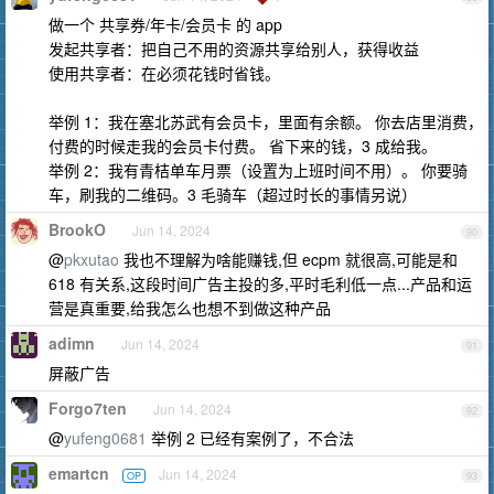
做一个 共享券/年卡/会员卡 的 app
发起共享者：把自己不用的资源共享给别人，获得收益
使用共享者：在必须花钱时省钱。
举例 1：我在塞北苏武有会员卡，里面有余额。 你去店里消费，
付费的时候走我的会员卡付费。 省下来的钱，3 成给我。
举例 2：我有青桔单车月票（设置为上班时间不用）。 你要骑
车，刷我的二维码。3 毛骑车（超过时长的事情另说）
BrookO
Jun 14, 2024
90
@
pkxutao
我也不理解为啥能赚钱,但 ecpm 就很高,可能是和
618 有关系,这段时间广告主投的多,平时毛利低一点...产品和运
营是真重要,给我怎么也想不到做这种产品
adimn
Jun 14, 2024
91
屏蔽广告
Forgo7ten
Jun 14, 2024
92
@
yufeng0681
举例 2 已经有案例了，不合法
emartcn
Jun 14, 2024
OP
93