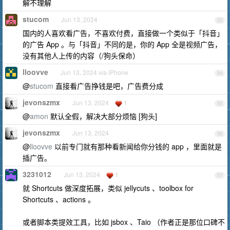
解不理解
stucom
Jun 13, 2024
53
国内的人喜欢看广告，不喜欢付费，直接做一个类似于「抖音」
的广告 App 。与「抖音」不同的是，你的 App 全是视频广告，
没有其他人上传的内容（/狗头保命）
lloovve
Jun 13, 2024 via iPhone
54
@
stucom
直接看广告挣钱是吧，广告费分成
jevonszmx
Jun 13, 2024
1
55
@
amon
默认全假，解决大部分烦恼 [狗头]
jevonszmx
Jun 13, 2024
56
@
lloovve
以前专门就有那种看新闻给你分钱的 app ，里面就是
插广告。
3231012
Jun 13, 2024
1
57
就 Shortcuts 做深度拓展，类似 jellycuts 、toolbox for
Shortcuts 、actions 。
或者脚本类提效工具，比如 jsbox 、Taio （作者正是那位口碑不