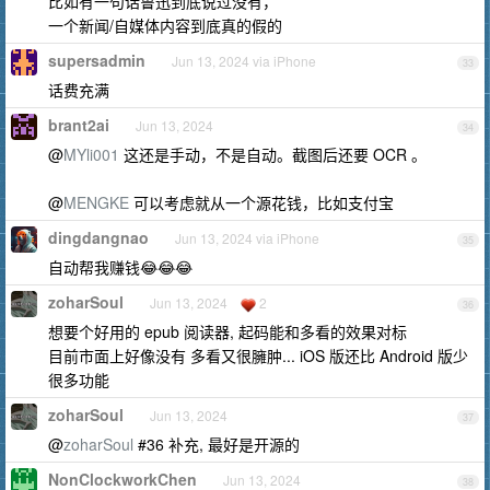
比如有一句话鲁迅到底说过没有，
一个新闻/自媒体内容到底真的假的
supersadmin
Jun 13, 2024 via iPhone
33
话费充满
brant2ai
Jun 13, 2024
34
@
MYli001
这还是手动，不是自动。截图后还要 OCR 。
@
MENGKE
可以考虑就从一个源花钱，比如支付宝
dingdangnao
Jun 13, 2024 via iPhone
35
自动帮我赚钱😂😂😂
zoharSoul
Jun 13, 2024
2
36
想要个好用的 epub 阅读器, 起码能和多看的效果对标
目前市面上好像没有 多看又很臃肿... iOS 版还比 Android 版少
很多功能
zoharSoul
Jun 13, 2024
37
@
zoharSoul
#36 补充, 最好是开源的
NonClockworkChen
Jun 13, 2024
38