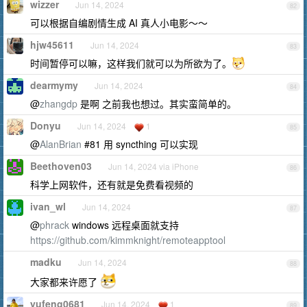
wizzer
Jun 14, 2024
82
可以根据自编剧情生成 AI 真人小电影～～
hjw45611
Jun 14, 2024
83
时间暂停可以嘛，这样我们就可以为所欲为了。
dearmymy
Jun 14, 2024
84
@
zhangdp
是啊 之前我也想过。其实蛮简单的。
Donyu
Jun 14, 2024
1
85
@
AlanBrian
#81 用 syncthing 可以实现
Beethoven03
Jun 14, 2024 via iPhone
86
科学上网软件，还有就是免费看视频的
ivan_wl
Jun 14, 2024
87
@
phrack
windows 远程桌面就支持
https://github.com/kimmknight/remoteapptool
madku
Jun 14, 2024
88
大家都来许愿了
yufeng0681
Jun 14, 2024
1
89