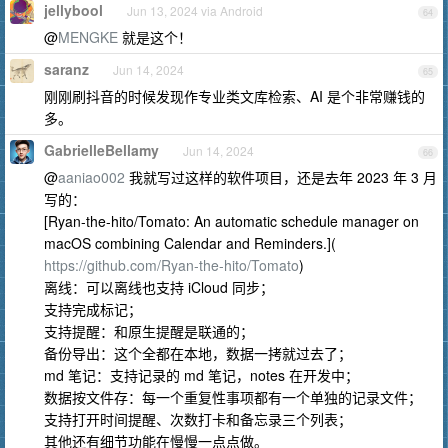
jellybool
Jun 13, 2024 via Android
64
@
MENGKE
就是这个！
saranz
Jun 14, 2024
65
刚刚刷抖音的时候发现作专业类文库检索、AI 是个非常赚钱的
多。
GabrielleBellamy
Jun 14, 2024
66
@
aaniao002
我就写过这样的软件项目，还是去年 2023 年 3 月
写的：
[Ryan-the-hito/Tomato: An automatic schedule manager on
macOS combining Calendar and Reminders.](
https://github.com/Ryan-the-hito/Tomato
)
离线：可以离线也支持 iCloud 同步；
支持完成标记；
支持提醒：和原生提醒是联通的；
备份导出：这个全都在本地，数据一拷就过去了；
md 笔记：支持记录的 md 笔记，notes 在开发中；
数据按文件存：每一个重复性事项都有一个单独的记录文件；
支持打开时间提醒、次数打卡和备忘录三个列表；
其他还有细节功能在慢慢一点点做。