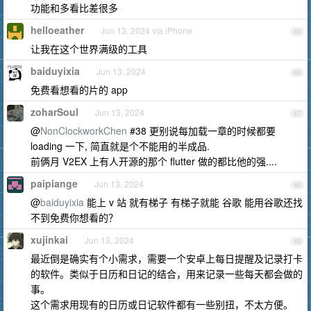
功能和多看比差很多
helloeather
Jun 13, 2024 via iPhone
45
让我在这个世界满级的工具
baiduyixia
Jun 13, 2024
46
免费看想看的片的 app
zoharSoul
Jun 13, 2024
47
@
NonClockworkChen
#38 更别说每加载一章的时候都要
loading 一下, 简直就是个不能用的半成品.
前俩月 V2EX 上有人开源的那个 flutter 做的都比他的强....
paipiange
Jun 13, 2024
48
@
baiduyixia
能上 v 站 就有梯子 有梯子就能 谷歌 能用谷歌还找
不到免费你想看的？
xujinkai
Jun 13, 2024
49
最近倒是确实有个小需求，需要一个安卓上每日提醒及记录打卡
的软件。类似于日历和日记的结合，用来记录一些每天都会做的
事。
这个需求用现有的日历或日记软件都有一些别扭，不太方便。