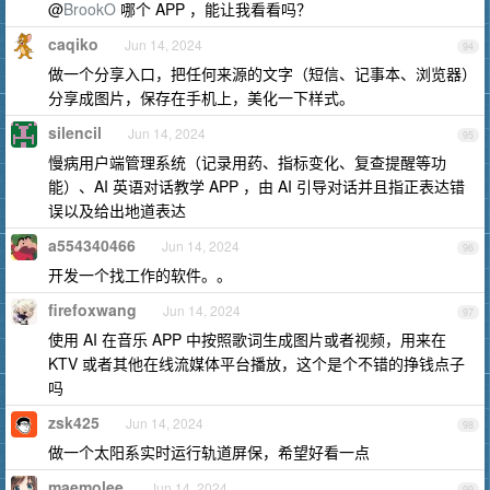
@
BrookO
哪个 APP ，能让我看看吗？
caqiko
Jun 14, 2024
94
做一个分享入口，把任何来源的文字（短信、记事本、浏览器）
分享成图片，保存在手机上，美化一下样式。
silencil
Jun 14, 2024
95
慢病用户端管理系统（记录用药、指标变化、复查提醒等功
能）、AI 英语对话教学 APP ，由 AI 引导对话并且指正表达错
误以及给出地道表达
a554340466
Jun 14, 2024
96
开发一个找工作的软件。。
firefoxwang
Jun 14, 2024
97
使用 AI 在音乐 APP 中按照歌词生成图片或者视频，用来在
KTV 或者其他在线流媒体平台播放，这个是个不错的挣钱点子
吗
zsk425
Jun 14, 2024
98
做一个太阳系实时运行轨道屏保，希望好看一点
maemolee
Jun 14, 2024
99