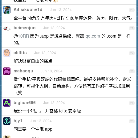
Aitisikuoliv1d
Jun 13, 2024
20
全平台同步的 万年历+日程 订阅星座运势、黄历、限行、天气。
beimenjun
Jun 13, 2024
21
@
10RR
因为 .app 是域名后缀，就跟
qq.com
的 .com 是一样
的。
clifftts
Jun 13, 2024
22
解决财富自由的痛点
mahaoqu
Jun 13, 2024
23
做个手机/平板双端的代码编辑器吧，最好支持智能补全，定义
跳转，可视化大纲，自动重构，方便还有工作的程序员加班用
（笑
biglion666
Jun 13, 2024
24
我说一个吧。。 九宫格 fcitx 安卓版
bjy1
Jun 13, 2024
25
同需要一个催眠 app