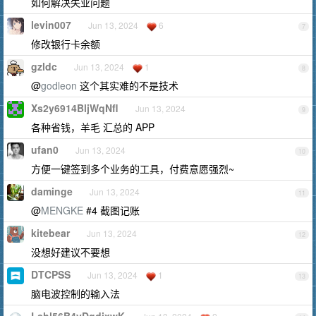
如何解决失业问题
levin007
Jun 13, 2024
6
7
修改银行卡余额
gzldc
Jun 13, 2024
1
8
@
godleon
这个其实难的不是技术
Xs2y6914BljWqNfl
Jun 13, 2024
9
各种省钱，羊毛 汇总的 APP
ufan0
Jun 13, 2024
10
方便一键签到多个业务的工具，付费意愿强烈~
daminge
Jun 13, 2024
11
@
MENGKE
#4 截图记账
kitebear
Jun 13, 2024
12
没想好建议不要想
DTCPSS
Jun 13, 2024
1
13
脑电波控制的输入法