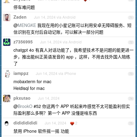
停车难问题
Zaden
Jun 14, 2024 via Android
71
@
MENGKE
我现在用的小星记账可以利用安卓无障碍服务、短
信识别在支付后自动记账，可以解决一部分问题
z7356995
Jun 14, 2024 via Android
72
chatgpt 4o 有真人对话功能了，我希望技术不是问题的能更进一
步，推出能纠正英语发音的 app ，这样，不用去找外国人陪练
了
iamppz
Jun 14, 2024 via iPhone
73
mobaxterm for mac
Heidisql for mac
pkxutao
Jun 14, 2024
74
@
BrookO
#52 你这两个 APP 听起来咋感觉不太可能盈利但实
际盈利那么多啊？第一个 APP 没懂是啥东西
didididididi
Jun 14, 2024
2
75
禁用 iPhone 软件摇一摇 功能