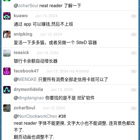
@
zoharSoul
neat reader 了解一下
kuawo
Jun 13, 2024
39
通过 app 可以赚钱,然后不上班
snipking
Jun 13, 2024
40
复活一下多多猫，或者另做一个 SiteD 容器
teasick
Jun 13, 2024
41
银行卡余额自动增长器
facebook47
Jun 13, 2024 via Android
42
@
MENGKE
只要所有消费全部走信用卡就可以了
drymonfidelia
Jun 13, 2024
43
@
dingdangnao
你要找的是不是 挖矿软件
zoharSoul
Jun 13, 2024
44
@
NonClockworkChen
#38
neat reader 字体不能更换, 文字大小也不能调整, 连背景色都改
不了.
翻页动画也调整不了.