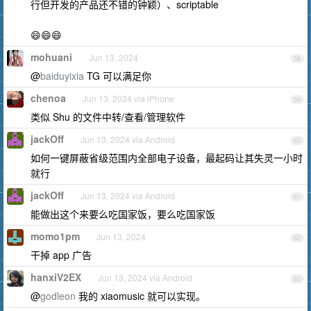
行但开发的产品还不错的钟颖）、scriptable
😄😄😄
mohuani
Jun 13, 2024
58
@
baiduyixia
TG 可以满足你
chenoa
Jun 13, 2024 via iPhone
59
类似 Shu 的文件中转/查看/管理软件
jackOff
Jun 13, 2024 via Android
60
如何一键屏蔽省级范围内全部电子设备，最起码让其失灵一小时
就行
jackOff
Jun 13, 2024 via Android
61
能做出这个来要么吃国家饭，要么吃国家饭
momo1pm
Jun 13, 2024
62
干掉 app 广告
hanxiV2EX
Jun 13, 2024 via Android
63
@
godleon
我的 xiaomusic 就可以实现。