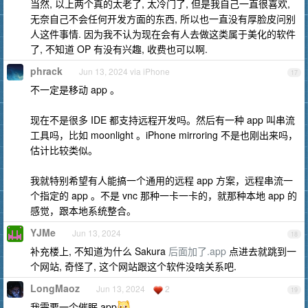
当然, 以上两个真的太老了, 太冷门了, 但是我自己一直很喜欢,
无奈自己不会任何开发方面的东西, 所以也一直没有厚脸皮问别
人这件事情. 因为我不认为现在会有人去做这类属于美化的软件
了, 不知道 OP 有没有兴趣, 收费也可以啊.
phrack
Jun 13, 2024 via iPhone
17
不一定是移动 app 。
现在不是很多 IDE 都支持远程开发吗。然后有一种 app 叫串流
工具吗，比如 moonlight 。iPhone mirroring 不是也刚出来吗，
估计比较类似。
我就特别希望有人能搞一个通用的远程 app 方案，远程串流一
个指定的 app 。不是 vnc 那种一卡一卡的，就那种本地 app 的
感觉，跟本地系统整合。
YJMe
Jun 13, 2024
18
补充楼上, 不知道为什么 Sakura
后面加了.app
点进去就跳到一
个网站, 奇怪了, 这个网站跟这个软件没啥关系吧.
LongMaoz
Jun 13, 2024
2
19
我需要一个催眠 app