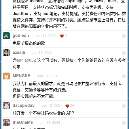
离线版本 todolist ，支持信创 appimage ，windiws ，mac ，支
持子项目，支持状态标记和完成时间，支持优先级，支持
deadline ，支持 md 笔记，支持提醒，支持备份和导出数据。数
据按文件存，支持打开不同的列表。痛点就是市面上没有，在线
版在网络隔离的企业内用不了。
godleon
Jun 13, 2024
9
2
免费听周杰伦的歌
azssjli
Jun 13, 2024
3
@
aaniao002
这个可以有，等我搞一个你给给建议？有没有参考
对象
MENGKE
Jun 13, 2024
4
我认为目前最大的需求，就是自动记录并整理银行卡、支付宝、
微信、交通卡等等所有的消费。
但是实现起来不太可能。
dacapoday
Jun 13, 2024
26
5
想开发一个不会让码农失业的 APP
theOneMe
Jun 13, 2024
6