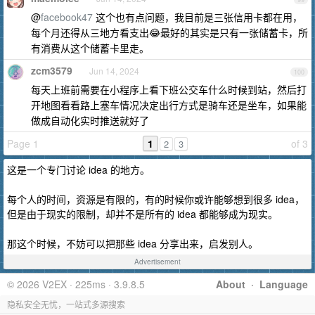
@
facebook47
这个也有点问题，我目前是三张信用卡都在用，
每个月还得从三地方看支出😂最好的其实是只有一张储蓄卡，所
有消费从这个储蓄卡里走。
zcm3579
Jun 14, 2024
100
每天上班前需要在小程序上看下班公交车什么时候到站，然后打
开地图看看路上塞车情况决定出行方式是骑车还是坐车，如果能
做成自动化实时推送就好了
Page 1
1
of 3
2
3
这是一个专门讨论 idea 的地方。
每个人的时间，资源是有限的，有的时候你或许能够想到很多 idea，
但是由于现实的限制，却并不是所有的 idea 都能够成为现实。
那这个时候，不妨可以把那些 idea 分享出来，启发别人。
Advertisement
© 2026 V2EX · 225ms · 3.9.8.5
About
·
Language
隐私安全无忧，一站式多源搜索