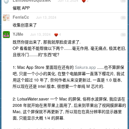
Lshl56B4vDqdixwK
Jun 13, 2024
2
14
催眠 APP
FerrisCc
Jun 13, 2024
15
收集创意来了
YJMe
Jun 13, 2024
4
16
既然你提出来了, 那我就厚脸皮请求了.
OP 看看能不能帮做以下两个.......毫无作用, 毫无痛点, 极其老旧,
且很冷门........的"东西"呢?
1: Mac App Store 里面现在还有的
Sakura.app
......也不算屏保
吧, 只是一个小小的美化, 在整个电脑屏幕一直落下樱花片, 我试
用这个超过 10 年了, 奈何作者从来没更新过, 一直是 1.0 版本,
所以现在还是 intel 版本, 很想要一个单纯 M 芯片的.
2: LotsaWater.saver 一个 Mac 的屏保, 俗称水波屏保, 我应该在
2008 年就开始在黑苹果上面用了, 后来到苹果出了视网膜屏幕的
Mac, 这个屏保就不再更新了, 所以现在在高分辨率的显示器里
面, 只能显示大概 1/4 的屏幕.