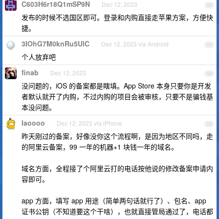
C603H6r18Q1mSP9N
Dec 12, 2023
10
发布的时候不选国区即可。登录和内购直接走苹果方案，方便快
捷。
3IOhG7M0knRu5UlC
Dec 12, 2023 via Android
11
个人放弃吧
finab
Dec 12, 2023
12
没问题的，iOS 的备案都是瞎填。App Store 本身只要你是开发
者默认就开了内购，不过内购的项目会被审核，只要不是骗钱基
本没问题。
laoooo
Dec 12, 2023 via iPhone
13
昨天刚过的备案，好像没你这个流程啊，是因为地区不同吗，走
的阿里云备案，99 一年的机器+1 块钱一年的域名。
域名方面，全程接了个阿里云打的电话按他说的修改备案申请内
容即可。
app 方面，填写 app 用途（简单两句话就行了）、包名、app
证书公钥（不知道要这个干啥），也就直接管局通过了，电话都