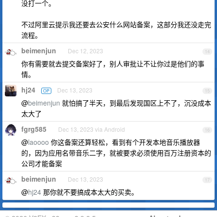
没打一个。
不过阿里云提示我还要去公安什么网站备案，这部分我还没走完
流程。
beimenjun
Dec 12, 2023
14
你有需要就去提交备案好了，别人审批让不让你过是他们的事
情。
hj24
Dec 13, 2023
OP
15
@
beimenjun
就怕搞了半天，到最后发现国区上不了，沉没成本
太大了
fgrg585
Dec 13, 2023 via Android
16
@
laoooo
你这备案还算轻松，看到有个开发本地音乐播放器
的，因为应用名带音乐二字，就被要求必须使用百万注册资本的
公司才能备案
beimenjun
Dec 13, 2023
17
@
hj24
那你就不要搞成本太大的买卖。