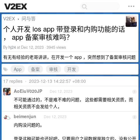
V2EX
问与答
›
个人开发 ios app 带登录和内购功能的话
， app 备案审核难吗？
By
hj24
at Dec 12, 2023 · 3945 views
有无有经验的老哥讲讲，在开发一个 app ，突然想到了备案审核问题
App
备案
审核
开发
17 replies
•
2023-12-13 14:22:57 +08:00
AoEiuV020JP
Dec 12, 2023
1
不可能通过的，不是难不难的问题， 这些都需要相关资质，而
相关资质不会发给个人，
beimenjun
Dec 12, 2023
2
内购没问题的。
登录这种可能也还好吧，只要用户之间数据是独立的，没有公开