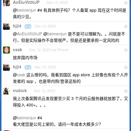
AoEiuV020JP
Dec 12, 2023
5
@
beimenjun
#4 有具体例子吗？个人备案 app 现在这个时间是
真的少见，
hj24
Dec 12, 2023
OP
6
@
AoEiuV020JP
@
beimenjun
是不是可以理解为。。问就是不
行，但是实际操作不会管很严，但是还是要承担一定风险的
cssk
Dec 12, 2023 via iPhone
7
放弃国内市场
hj24
Dec 12, 2023
OP
8
@
cssk
这么惨的吗，我看到国区 app store 上好像也有些个人开
发者的 app ，也是带内购/登录这些的
rrubick
Dec 12, 2023
9
我上次备案腾讯云发现要至少买 3 个月的云服务器就放那了，又
得投入 400+。。。
@
beimenjun
#4
看大佬您是公司上架的，请问一年成本大概多少？