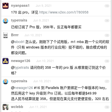
nyanpass1
Jun 9, 2021
13
170 出 pro，详见
https://www.v2ex.com/t/780958
typetraits
Jun 9, 2021
14
已经订阅了 Pro 版，358/年，反正每年都要买
Brrrr
Jun 10, 2021
15
@
abcdrl
怎么说，刚刚下了个试用版，m1 mba 跑一个公司的软
件（只有 windows 版本的行业应用）挺不错的，融合模式啥的
都没问题。
newage126
Jun 10, 2021
16
@
typetraits
请问你的 358 一年的 pro 版 从哪里能订到这个价
格？
typetraits
Jun 10, 2021
17
@
newage126
#16 到 Parallels 账户里绑定一个单版本的 key，
然后用这个 key 升级到 Pro 订阅，以后每年都是$49.99
选人民币结算就是 358，但是现在美元支付更便宜些，320 左右
wclebb
Jun 11, 2021
18