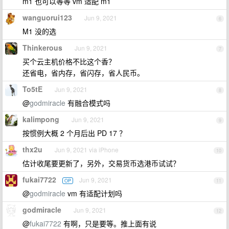
m1 也可以等等 vm 适配 m1
wanguorui123
Jun 9, 2021
6
M1 没的选
Thinkerous
Jun 9, 2021
7
买个云主机价格不比这个香？
还省电，省内存，省闪存，省人民币。
To5tE
Jun 9, 2021
8
@
godmiracle
有融合模式吗
kalimpong
Jun 9, 2021
9
按惯例大概 2 个月后出 PD 17 ？
thx2u
Jun 9, 2021 via iPhone
10
估计收尾要更新了，另外，交易货币选港币试试？
fukai7722
Jun 9, 2021
OP
11
@
godmiracle
vm 有适配计划吗
godmiracle
Jun 9, 2021
12
@
fukai7722
有啊，只是要等。推上面有说