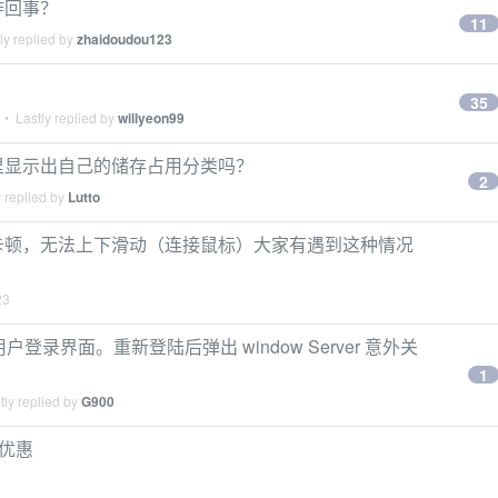
动是咋回事？
11
ly replied by
zhaidoudou123
35
• Lastly replied by
willyeon99
在系统设置里显示出自己的储存占用分类吗？
2
 replied by
Lutto
运行微信明显卡顿，无法上下滑动（连接鼠标）大家有遇到这种情况
23
回用户登录界面。重新登陆后弹出 window Server 意外关
1
ly replied by
G900
 折优惠