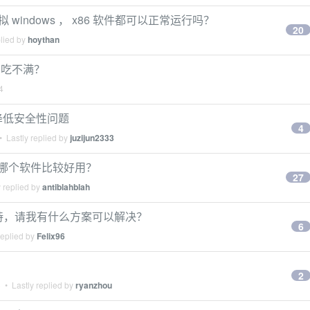
 虚拟 windows ， x86 软件都可以正常运行吗？
20
plied by
hoythan
pu 吃不满？
4
策略-降低安全性问题
4
 Lastly replied by
juzijun2333
桌面用哪个软件比较好用？
27
 replied by
antiblahblah
射不支持，请我有什么方案可以解决？
6
replied by
Felix96
2
3
• Lastly replied by
ryanzhou