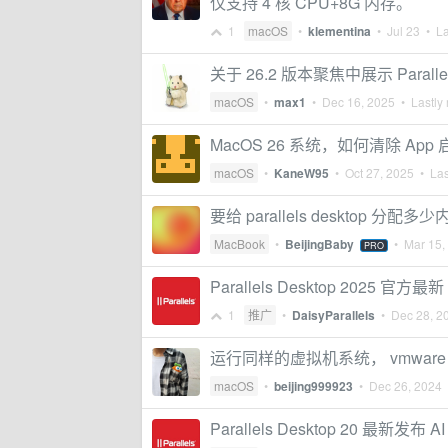
仅支持 4 核 CPU+8G 内存。
1
macOS
•
klementina
•
Jul 23
• La
关于 26.2 版本聚焦中展示 Para
macOS
•
max1
•
Dec 16, 2025
• Lastly 
MacOS 26 系统，如何清除 App 启动
macOS
•
KaneW95
•
Oct 27, 2025
• Las
要给 parallels desktop 分配
MacBook
•
BeijingBaby
•
Mar 15,
PRO
Parallels Desktop 2025 官方
1
推广
•
DaisyParallels
•
Dec 28, 2
运行同样的虚拟机系统， vmware 的
macOS
•
beijing999923
•
Dec 26, 2024
•
Parallels Desktop 20 最新