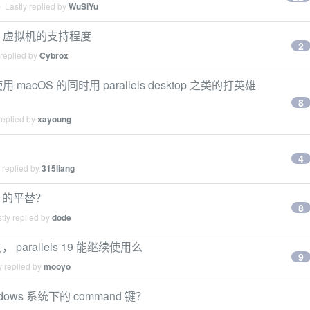
 Lastly replied by
WuSiYu
对 Mac 虚拟机的支持程度
2
 replied by
Cybrox
 macOS 的同时用 parallels desktop 之类的打英雄
8
replied by
xayoung
4
 replied by
315liang
ls 的平替？
8
tly replied by
dode
 parallels 19 能继续使用么
9
y replied by
mooyo
windows 系统下的 command 键？