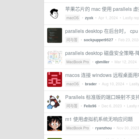
苹果芯片的 mac 使用 parallels
macOS
•
zyxk
•
Apr 1, 2024
• Lastly re
parallels desktop 在后台时， c
问与答
•
sockpuppet9527
•
Feb 23, 202
parallels desktop 磁盘安全
MacBook Pro
•
qbmiller
•
Mar 12, 2024
•
macos 连接 windows 远程
macOS
•
brader
•
Aug 10, 2024
• Lastly
Parallels 标准版的端口映
问与答
•
Felix96
•
Dec 6, 2023
• Lastly 
m1 使用虚拟机系统无响应问题
MacBook Pro
•
ryanzhou
•
Nov 30, 202