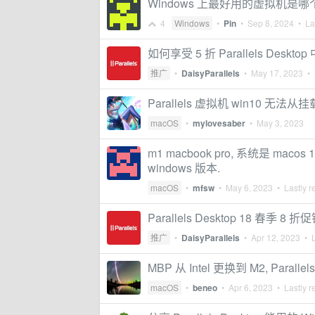
Windows 上最好用的虚拟机是哪
4
Windows
•
Pin
•
Sep 8, 2024
• Las
如何享受 5 折 Parallels Desk
推广
•
DaisyParallels
•
May 17, 2023
• 
Parallels 虚拟机 win10 无
macOS
•
mylovesaber
•
May 3, 2023
m1 macbook pro, 系统是 macos 
windows 版本.
macOS
•
mfsw
•
May 6, 2023
• Lastly r
Parallels Desktop 18 春季 8 折
推广
•
DaisyParallels
•
Apr 12, 2023
• L
MBP 从 Intel 更换到 M2, Para
macOS
•
beneo
•
Apr 6, 2023
• Lastly r