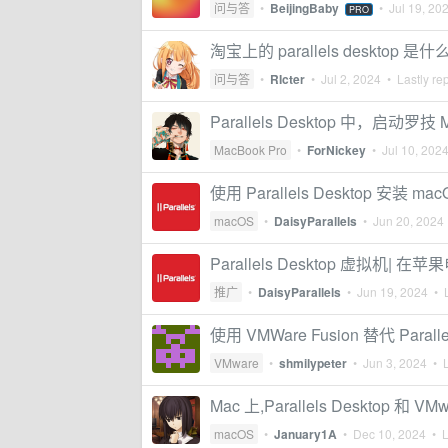
问与答
•
BeijingBaby
•
Jul 19, 20
PRO
淘宝上的 parallels desktop
问与答
•
RIcter
•
Jul 2, 2024
• Lastly re
Parallels Desktop 中，启动罗
MacBook Pro
•
ForNickey
•
Jul 10, 202
使用 Parallels Desktop 安装 mac
macOS
•
DaisyParallels
•
Jun 20, 2024
Parallels Desktop 虚拟机|
推广
•
DaisyParallels
•
Jun 19, 2024
• L
使用 VMWare Fusion 替代 Para
VMware
•
shmilypeter
•
Jun 3, 2024
• L
Mac 上,Parallels Desktop 和
macOS
•
January1A
•
Dec 10, 2024
• L