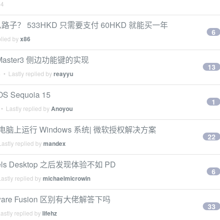
24
 是什么路子？ 533HKD 只需要支付 60HKD 就能买一年
6
plied by
x86
技 Master3 侧边功能键的实现
13
4
• Lastly replied by
reayyu
OS Sequoia 15
1
• Lastly replied by
Anoyou
 在苹果电脑上运行 Windows 系统| 微软授权解决方案
22
astly replied by
mandex
llels Desktop 之后发现体验不如 PD
6
astly replied by
michaelmicrowin
 VMware Fusion 区别有大佬解答下吗
33
astly replied by
lifehz