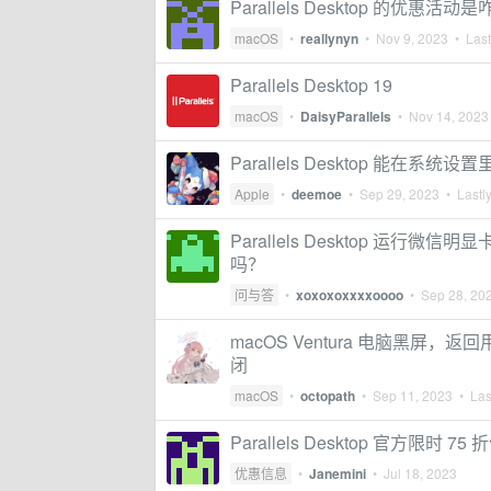
Parallels Desktop 的优惠活
macOS
•
reallynyn
•
Nov 9, 2023
• Last
Parallels Desktop 19
macOS
•
DaisyParallels
•
Nov 14, 2023
Parallels Desktop 能
Apple
•
deemoe
•
Sep 29, 2023
• Lastly
Parallels Desktop 
吗？
问与答
•
xoxoxoxxxxoooo
•
Sep 28, 20
macOS Ventura 电脑黑屏，返
闭
macOS
•
octopath
•
Sep 11, 2023
• Last
Parallels Desktop 官方限时 75
优惠信息
•
Janemini
•
Jul 18, 2023