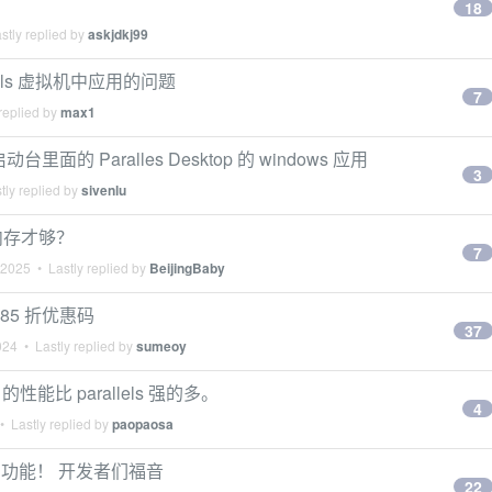
18
stly replied by
askjdkj99
llels 虚拟机中应用的问题
7
replied by
max1
台里面的 Paralles Desktop 的 windows 应用
3
tly replied by
sivenlu
多少内存才够？
7
 2025
• Lastly replied by
BeijingBaby
最新 85 折优惠码
37
024
• Lastly replied by
sumeoy
性能比 parallels 强的多。
4
 Lastly replied by
paopaosa
发布 AI 功能！ 开发者们福音
22