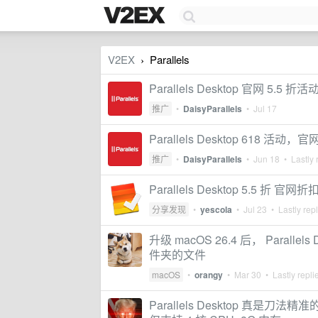
V2EX
Parallels
›
Parallels Desktop 官网 5.5 折
推广
•
DaisyParallels
•
Jul 17
Parallels Desktop 618 活动，官
推广
•
DaisyParallels
•
Jun 18
• Lastly 
Parallels Desktop 5.5 折 官网折
分享发现
•
yescola
•
Jul 23
• Lastly rep
升级 macOS 26.4 后， Paralle
件夹的文件
macOS
•
orangy
•
Mar 30
• Lastly repli
Parallels Desktop 真是