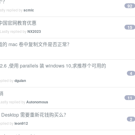
个？
92
tly replied by
scmic
top 中国官网教育优惠
15
Lastly replied by
NX2023
法从挂载的 mac 卷中复制文件是否正常？
12.6 ,使用 parallels 装 windows 10,求推荐个可用的
4
eplied by
dgulan
促销
11
astly replied by
Autonomous
llels Desktop 需要重新花钱购买么？
2
eplied by
leon912