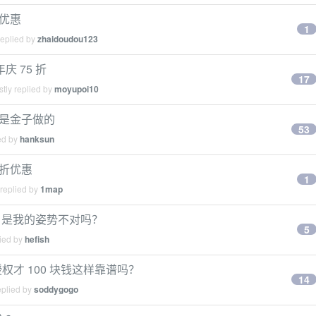
 折优惠
1
replied by
zhaidoudou123
年庆 75 折
17
tly replied by
moyupoi10
怪是金子做的
53
ed by
hanksun
5 折优惠
1
 replied by
1map
慢？是我的姿势不对吗？
5
lied by
hefish
 永久授权才 100 块钱这样靠谱吗？
14
eplied by
soddygogo