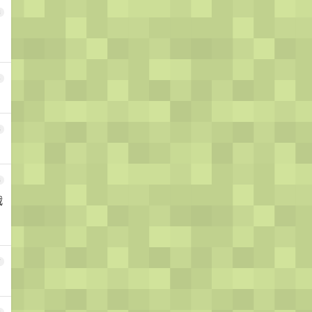
3
4
5
6
截
7