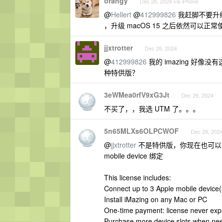
orangy
Dec 26, 2024 via iPhone
@
Hellert
@
412999826
我赶脚不要升级大
，升级 macOS 15 之后依然可
jjxtrotter
Dec 26, 2024
@
412999826
我的 imazing 好
种特供版？
3eWMea0rfV9xG3Jt
Dec 26, 2024
不买了，，我选 UTM 了。。。
5n65MLXs6OLPCWOF
Dec 26, 202
@
jjxtrotter
不是特供版，你现在也可以
mobile device 绑定
This license includes:
Connect up to 3 Apple mobile device(
Install iMazing on any Mac or PC
One-time payment: license never expi
Purchase more device slots when ne