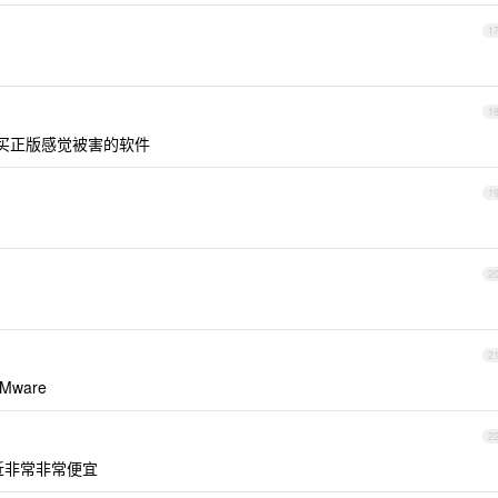
1
1
，买正版感觉被害的软件
1
2
2
ware
2
近非常非常便宜