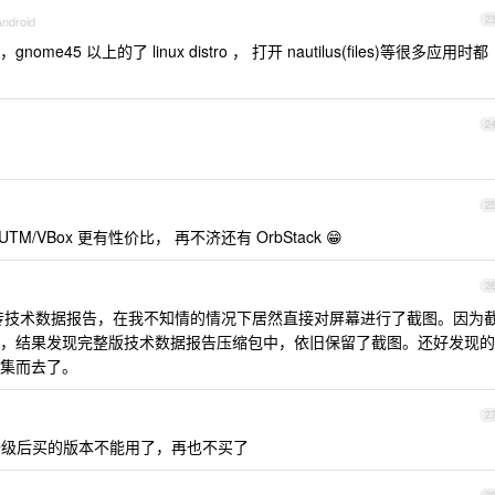
Android
2
me45 以上的了 linux distro ， 打开 nautilus(files)等很多应用时都
2
2
UTM/VBox 更有性价比， 再不济还有 OrbStack 😁
2
我上传技术数据报告，在我不知情的情况下居然直接对屏幕进行了截图。因为
，结果发现完整版技术数据报告压缩包中，依旧保留了截图。还好发现的
集而去了。
2
 升级后买的版本不能用了，再也不买了