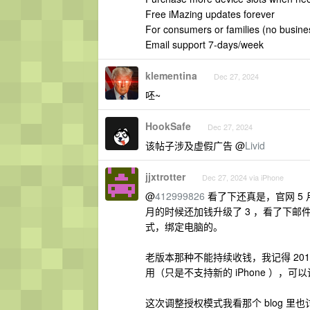
Free iMazing updates forever
For consumers or families (no busine
Email support 7-days/week
klementina
Dec 27, 2024
呸~
HookSafe
Dec 27, 2024
该帖子涉及虚假广告 @
Livid
jjxtrotter
Dec 27, 2024 via iPhone
@
412999826
看了下还真是，官网 5
月的时候还加钱升级了 3 ，看了下邮
式，绑定电脑的。
老版本那种不能持续收钱，我记得 201
用（只是不支持新的 iPhone ），
这次调整授权模式我看那个 blog 