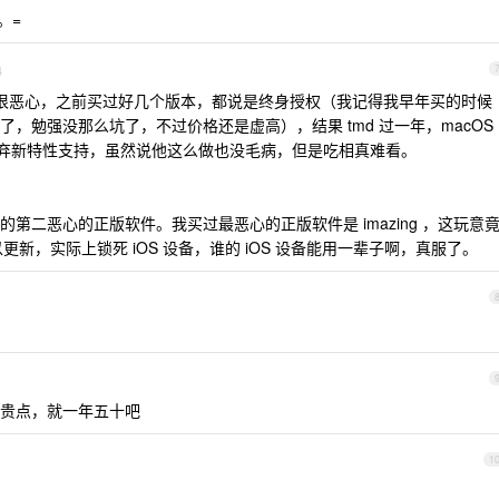
=。=
4
d 真的很恶心，之前买过好几个版本，都说是终身授权（我记得我早年买的时候
，勉强没那么坑了，不过价格还是虚高），结果 tmd 过一年，macOS
版放弃新特性支持，虽然说他这么做也没毛病，但是吃相真难看。
第二恶心的正版软件。我买过最恶心的正版软件是 imazing ，这玩意
以更新，实际上锁死 iOS 设备，谁的 iOS 设备能用一辈子啊，真服了。
贵点，就一年五十吧
1