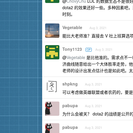
@
ChovyChu
LOL 的数据生态不是
dota2 的效果还好一些。多种因素吧
时刻。
Vegetable
Aug 3, 2021
能比大老师准？直接去 V 社上班算选
Tony1123
Aug 3, 2021
OP
@
Vegetable
是比他准的。需求点不一
济曲线随意给出一个大体胜率走势，他
老师的设计出发点估计也是如此吧。太
shpkng
Aug 3, 2021
可以考虑做英雄联盟或者农药的，要是能
pabupa
Aug 3, 2021
为什么会被关？ dota2 的战绩是公开
pabupa
Aug 3, 2021