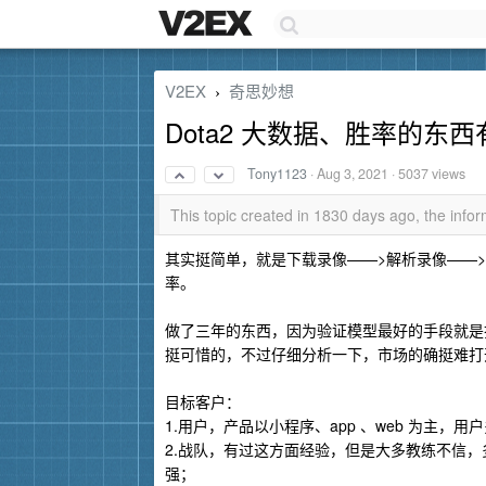
V2EX
奇思妙想
›
Dota2 大数据、胜率的东
Tony1123
·
Aug 3, 2021
· 5037 views
This topic created in 1830 days ago, the inf
其实挺简单，就是下载录像——>解析录像——>
率。
做了三年的东西，因为验证模型最好的手段就是
挺可惜的，不过仔细分析一下，市场的确挺难打
目标客户：
1.用户，产品以小程序、app 、web 为主
2.战队，有过这方面经验，但是大多教练不信
强；