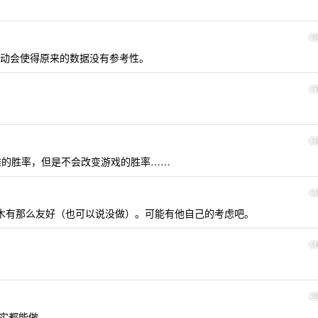
1
动会使得原来的数据没有参考性。
1
1
的胜率，但是不会改变游戏的胜率……
1
木有那么友好（也可以说没做）。可能有他自己的考虑吧。
1
1
其实都能做