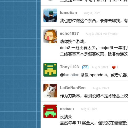
lumotian
Aug 3, 2021
我也想过做这个东西，录像去哪找，有
echo1937
Aug 3, 2021 via iPhone
劝你换个游戏，
dota2 一线比赛太少，major/ti 一年
二线赛事基本是假赛吃菜，除非你连这
Tony1123
1
Aug 3, 2021
OP
@
lumotian
录像 opendota，或者
LaGeNanRen
Aug 4, 2021
作为刀斯林，看到说的不是肯德基上校
meisen
Aug 4, 2021
没搞头
虽然每年 TI 奖金大，但玩家在慢慢