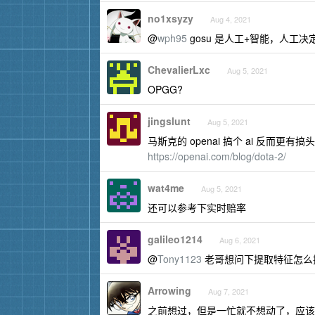
no1xsyzy
Aug 4, 2021
@
wph95
gosu 是人工+智能，人工
ChevalierLxc
Aug 5, 2021
OPGG?
jingslunt
Aug 5, 2021
马斯克的 openai 搞个 ai 反而更有搞头
https://openai.com/blog/dota-2/
wat4me
Aug 5, 2021
还可以参考下实时赔率
galileo1214
Aug 6, 2021
@
Tony1123
老哥想问下提取特征怎么提
Arrowing
Aug 7, 2021
之前想过，但是一忙就不想动了，应该