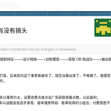
西有没有搞头
ormation mentioned may be changed or developed.
提取特征——>设计网络——>训练模型——>获取 OB 观战位——>输出
打盘，后来因为这个事老板被关了。现在没事出来了，不再搞了。我感觉
开。
，用户多以毒狗为主，设置收费点或点击广告获取观看点数，以此盈利；
，多以战报呈现选手表现、版本强势阵容、胜率较高的小组合，付费意愿不