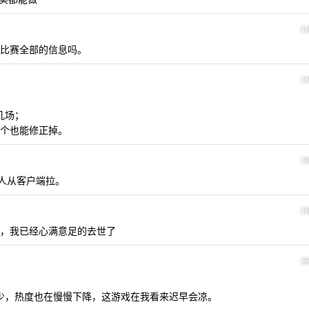
1
比赛全部的信息吗。
1
才几场；
个也能修正掉。
1
机器人从客户端拉。
1
，我已经心满意足的去世了
2
变少，热度也在慢慢下降，这游戏在我看来迟早会凉。