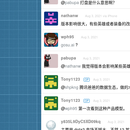
@
pabupa
打盘是什么意思啊？
nathanw
Aug 3, 2021 via iPhone
版本影响很大，有些英雄或者装备的改
wph95
Aug 3, 2021
gosu.ai
?
pabupa
Aug 3, 2021
@
nathanw
我觉得版本会影响某些英雄
Tony1123
Aug 3, 2021
OP
@
shpkng
腾讯爸爸的数据生态，做的
Tony1123
Aug 3, 2021
OP
@
wph95
第一次看到这种产品模型。
y835L9DyC5XD09kq
Aug 3, 2021
主要是 dota2 市场不够大，不然 12 