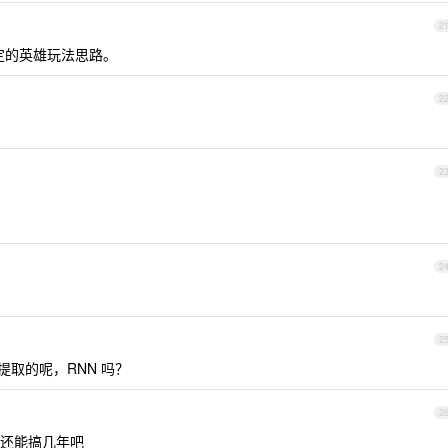
2
决定的英雄玩法思路。
2
2
2
2
取的呢，RNN 吗？
2
还能搞几年吧