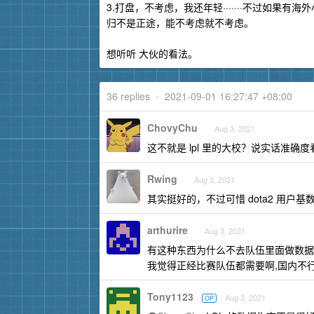
3.打盘，不考虑，我还年轻·······不过如
归不是正途，能不考虑就不考虑。
想听听 大伙的看法。
36 replies
•
2021-09-01 16:27:47 +08:00
ChovyChu
Aug 3, 2021
这不就是 lpl 里的大校？说实话准确
Rwing
Aug 3, 2021
其实挺好的，不过可惜 dota2 用户基
arthurire
Aug 3, 2021
有这种东西为什么不去队伍里面做数据
我觉得正经比赛队伍都需要啊,国内不行
Tony1123
Aug 3, 2021
OP