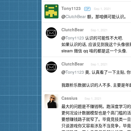
Tony1123
Sep 1, 2021
OP
@
ClutchBear
额，那咱俩可能认识。
ClutchBear
Sep 1, 2021
@
Tony1123
认识的可能性不大吧.
如果认识的话, 应该见到我这个头像很
steam 微信 qq 啥的都是这一个头像.
ClutchBear
Sep 1, 2021
@
Tony1123
奥, 认真看了一下主贴, 
我跟析乐数据认识的人不多, 主要是年龄
Cassius
Sep 1, 2021
最大的问题是不赚钱啊。跑深度学习的
更何况设计数据模型也是个高门槛的活
要想赚钱路子就窄了。毕竟竞技类一旦
只谈游戏你又容易涉及不当竞争，毕竟