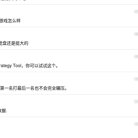
2
个游戏怎么样
2
觉盘还是挺大的
2
 Strategy Tool，你可以试试这个。
3
第一名打最后一名也不会完全碾压。
3
数据.
3