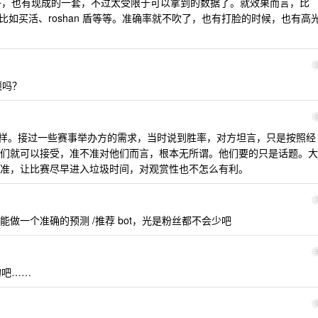
很好，也有现成的一套，不过太受限于可以拿到的数据了。就效果而言，比
，比如买活、roshan 盾等等。准确率就不吹了，也有打脸的时候，也有高
项吗？
样。接过一些赛事举办方的需求，当时说到胜率，对方坦言，只是按照经
们就可以接受，准不准对他们而言，根本无所谓。他们要的只是话题。大
准，让比赛尽早进入垃圾时间，对观赏性也不怎么有利。
做一个准确的预测 /推荐 bot，光是粉丝都不会少吧
的吧……