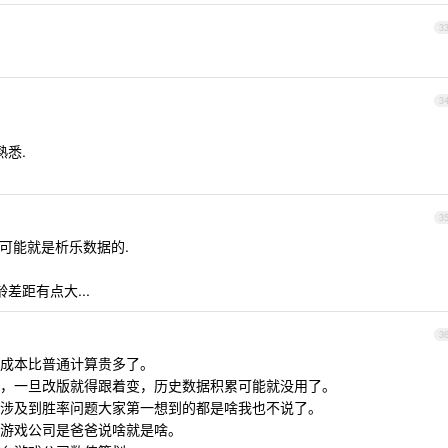
3
3
熟悉.
3
你可能就是析乐数据的.
差距有点大...
3
成本比普通计算贵多了。
，一旦改版就得跟着变，历史数据积累可能就没用了。
涉及到胜率问题大家第一想到的都是啥我也不说了。
游戏公司是爸爸说啥就是啥。