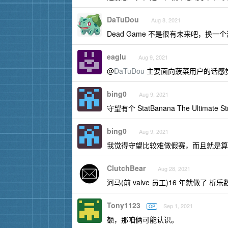
DaTuDou
Aug 8, 2021
Dead Game 不是很有未来吧，换一
eaglu
Aug 9, 2021
@
DaTuDou
主要面向菠菜用户的话感
bing0
Aug 9, 2021
守望有个 StatBanana The Ultimate
bing0
Aug 9, 2021
我觉得守望比较难做假赛，而且就是算
ClutchBear
Aug 28, 2021
河马(前 valve 员工)16 年就做了 析乐
Tony1123
Sep 1, 2021
OP
额，那咱俩可能认识。