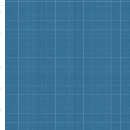
6
7
8
9
0