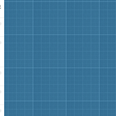
光
5
6
7
8
9