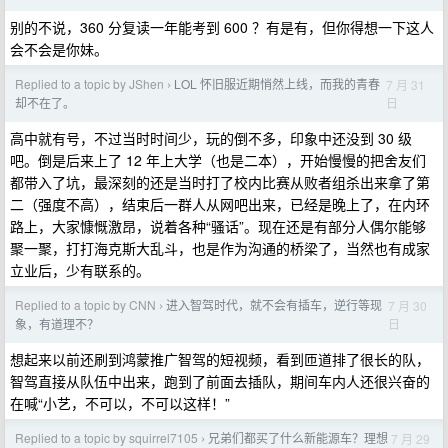
别的不说，360 分复读一年能考到 600 ？有是有，但你得想一下这人
会不会是你妹。
Replied to a topic by JShen
LOL 怀旧服近期悄然上线，而我的青春
7 月 31
›
日
却不在了。
高中就有号，不过当时时间少，玩的倒不多，印象中还没到 30 级
吧。倒是后来上了 12 年上大学（也是二本），开始慢慢的把舍友们
都带入了坑，最深刻的还是当时打了校内比赛从败者组杀出来拿了第
二（强度不高），结束后一群人从网吧出来，已经是晚上了，在内环
路上，大家慷慨激昂，说着各种“骚话”。现在还是有部分人偶尔能够
聚一聚，打打海克斯大乱斗，也是作为沟通的桥梁了，当然也有成家
立业后，少有联系的。
Replied to a topic by CNN
进入智驾时代，就不会有插车，逆行等现
7 月 30
›
日
象，有道理不？
想起来以前还刷到鸿蒙推广智驾的短视频，看到匝道排了很长的队，
智驾直接从队伍中出来，跑到了前面去插队，期间车内人还很兴奋的
在喊“小艺，不可以，不可以这样！”
Replied to a topic by squirrel7105
兄弟们都买了什么新能源车？理想
7 月 29
›