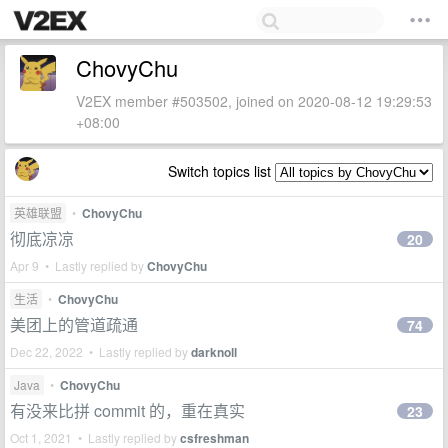
ChovyChu
V2EX member #503502, joined on 2020-08-12 19:29:53
+08:00
Switch topics list
英雄联盟
•
ChovyChu
彻底凉凉
20
Apr 9 • Lastly replied by
ChovyChu
生活
•
ChovyChu
美团上的管道疏通
74
Dec 22, 2022 • Lastly replied by
darknoll
Java
•
ChovyChu
有没来比拼 commit 的，重在真实
23
Oct 1, 2021 • Lastly replied by
csfreshman