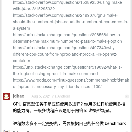
https://stackoverflow.com/questions/15289250/using-make-
with-j4-or-j8/15295032
https://stackoverflow.com/questions/2499070/gnu-make-
should-the-number-of-jobs-equal-the-number-of-cpu-cores-in-
a-system
https://unix.stackexchange.com/questions/208568/how-to-
determine-the-maximum-number-to-pass-to-make-j-option
https://unix.stackexchange.com/questions/407340/why-
different-cpu-count-from-nproc-and-nproc-all-in-openvz-
container
https://unix.stackexchange.com/questions/519092/what-is-
the-logic-of-using-nproc-1-in-make-command
https://www.reddit.com/r/linuxquestions/comments/hnxbfd/mak
e_jnproc_is_necessary_my_friends_uses_j100/
jdhao
Aug 5, 2021 via Android
4
CPU 密集型任务不是应该使用多进程? 你用多线程能使用多核
的能力吗。一般多线程应该是用于网络 io 密集型场景。
进程数太多不一定是好的，需要根据自己的任务做 benchmark