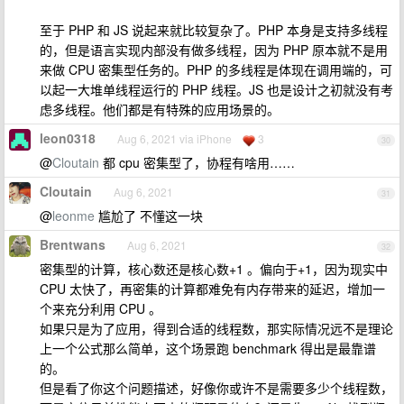
至于 PHP 和 JS 说起来就比较复杂了。PHP 本身是支持多线程
的，但是语言实现内部没有做多线程，因为 PHP 原本就不是用
来做 CPU 密集型任务的。PHP 的多线程是体现在调用端的，可
以起一大堆单线程运行的 PHP 线程。JS 也是设计之初就没有考
虑多线程。他们都是有特殊的应用场景的。
leon0318
Aug 6, 2021 via iPhone
3
30
@
Cloutain
都 cpu 密集型了，协程有啥用……
Cloutain
Aug 6, 2021
31
@
leonme
尴尬了 不懂这一块
Brentwans
Aug 6, 2021
32
密集型的计算，核心数还是核心数+1 。偏向于+1，因为现实中
CPU 太快了，再密集的计算都难免有内存带来的延迟，增加一
个来充分利用 CPU 。
如果只是为了应用，得到合适的线程数，那实际情况远不是理论
上一个公式那么简单，这个场景跑 benchmark 得出是最靠谱
的。
但是看了你这个问题描述，好像你或许不是需要多少个线程数，