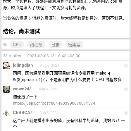
增大一个线程数，好处是能利用其他线程输出日志堵塞时的 cpu 资
源，缺点是增大了线程上下文切换消耗的资源。
当节省的资源 > 消耗的资源时，增大线程数是划算的，否则不划算。
结论，尚未测试
CPU
线程数
日志
密集型
33 replies
•
2021-08-06 18:16:42 +08:00
jdjingdian
Aug 5, 2021
1
同问，因为经常看到开源项目编译命令推荐用“make -j
$(($(nproc) + 1))”，不是很明白为什么要要比 CPU 线程数多 1
wowo243
Aug 5, 2021
2
随便搜了一下
https://juejin.cn/post/6844903990870671374
CEBBCAT
Aug 5, 2021
3
这个应该就是摸索出来的值，没有很科学的论证。我站 N+1 一
个