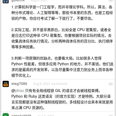
26
1.计算机科学是一门工程学，而并非理论学科。所以，算法、各
种分布式理论、人工智障等等，那些书本里的东西，也是工程经
验的产物，你应付考试了解一下就行了，不要尽信。
2.实际工程，并不是非黑即白，比如全是 CPU 密集型，或者全
是日志打印这种非 CPU 密集型。你要根据项目实际的情况，去
收集具体任务执行情况，分析两种具体任务的百分比、执行顺序
等等多种因素。
3.判断一项原理的优缺点，也要看大局。比如很多人觉得
Python 性能差，但很多应用 Python 的地方，并不差钱，他们追
求的是最高的开发效率，以及尽量集中注意力到业务上而非各种
细节优化上。
msg7086
Aug 6, 2021 via Android
27
@
jdhao
只有有全局线程锁 GIL 的语言才会被线程束缚。
Python 和 Ruby 这类语言（的官方实现）才是特例。大部分语
言实现都是没有这种强制线程锁的，多线程设计出来本来就是用
来占满 CPU 资源的。
simple2025
Aug 6, 2021