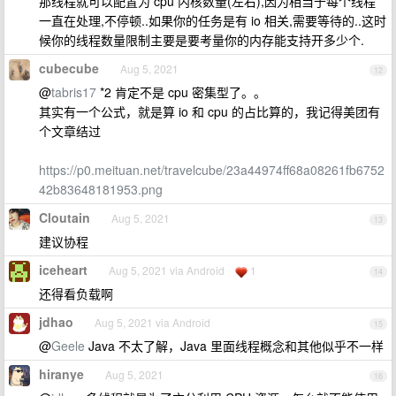
那线程就可以配置为 cpu 内核数量(左右),因为相当于每个线程
一直在处理,不停顿..如果你的任务是有 io 相关,需要等待的..这时
候你的线程数量限制主要是要考量你的内存能支持开多少个.
cubecube
Aug 5, 2021
12
@
tabris17
*2 肯定不是 cpu 密集型了。。
其实有一个公式，就是算 io 和 cpu 的占比算的，我记得美团有
个文章结过
https://p0.meituan.net/travelcube/23a44974ff68a08261fb6752
42b83648181953.png
Cloutain
Aug 5, 2021
13
建议协程
iceheart
Aug 5, 2021 via Android
1
14
还得看负载啊
jdhao
Aug 5, 2021 via Android
15
@
Geele
Java 不太了解，Java 里面线程概念和其他似乎不一样
hiranye
Aug 5, 2021
16