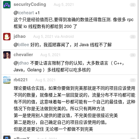
securityCoding
Aug 5, 2021
22
@
iceheart
+1
这个只是经验值而已,要得到准确的数值还得靠压测. 像很多 rpc
框架 io 线程数有的都给到 200 了
jdhao
Aug 5, 2021 via Android
23
@
billlee
好的，我孤陋寡闻了，对 Java 线程不了解
chevalier
Aug 5, 2021
24
@
jdhao
不要让语言限制了你的认知，大多数语言（ C++，
Java，Golang ）多线程都可以吃多核的
rb6221
Aug 5, 2021
25
理论要结合实践，如果你要做到完美那就是不同的项目应该使用
不同的数量，就像楼上某一层回复说的，流量分布不平均都可能
有不同的值，这意味着每一秒都可能有一个自己的最佳值，这种
情况下你是无法做到完美的。所以只有两种方法
第一是使用别人提供的建议值，不完美但是很接近完美
第二是跑分，自己确定自己的项目应该使用的值。
但是还是要记住 无论哪一个都做不到完美
gBurnX
Aug 6, 2021