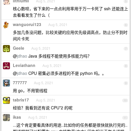
lithiumii
Aug 5, 2021
5
核心数呗，省下来的一点点利用率用于万一卡死了 ssh 还能连上
去看看发生了什么（
wanguorui123
Aug 5, 2021
6
多加几条没问题，比较关键的应用优先级调高点，防止分不到时
间片卡死
Geele
Aug 5, 2021
7
@
jdhao
Java 多线程不能使用多核能力吗？
Leviathann
Aug 5, 2021
8
@
jdhao
CPU 密集必须多进程的不是 python 吗。。
777777
Aug 5, 2021
9
用 go，不用管线程
tabris17
Aug 5, 2021
10
经验？我看到还有说 CPU*2 的呢
ikas
Aug 5, 2021
11
...这个肯定要看具体的用途..比如你的任务都是很快就执行完的..