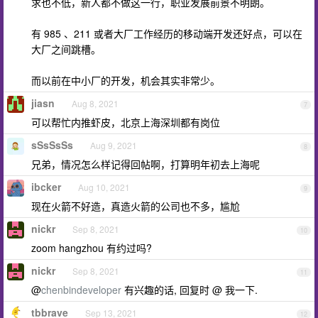
求也不低，新人都不做这一行，职业发展前景不明朗。
有 985 、211 或者大厂工作经历的移动端开发还好点，可以在
大厂之间跳槽。
而以前在中小厂的开发，机会其实非常少。
jiasn
Aug 8, 2021
7
可以帮忙内推虾皮，北京上海深圳都有岗位
sSsSsSs
Aug 9, 2021
8
兄弟，情况怎么样记得回帖啊，打算明年初去上海呢
ibcker
Aug 10, 2021
9
现在火箭不好造，真造火箭的公司也不多，尴尬
nickr
Sep 8, 2021
10
zoom hangzhou 有约过吗?
nickr
Sep 8, 2021
11
@
chenbindeveloper
有兴趣的话, 回复时 @ 我一下.
tbbrave
Sep 13, 2021
12