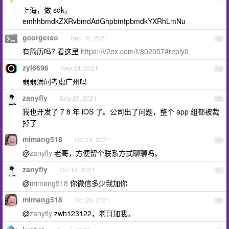
上海，做 sdk，
emhhbmdkZXRvbmdAdGhpbmtpbmdkYXRhLmNu
georgetso
Sep 15, 2021
13
有简历吗? 看这里
https://v2ex.com/t/802057#reply0
zyl6696
Sep 24, 2021
14
弱弱滴问考虑广州吗
zanyfly
Sep 29, 2021
15
我也开发了 7 8 年 iOS 了。公司出了问题，整个 app 组都被裁
掉了
mimang518
Oct 19, 2021
16
@
zanyfly
老哥，方便留个联系方式聊聊吗。
zanyfly
Oct 19, 2021
17
@
mimang518
你微信多少我加你
mimang518
Oct 20, 2021
18
@
zanyfly
zwh123122，老哥加我。