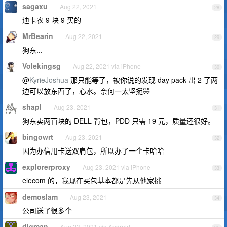
sagaxu
Aug 22, 2021
28
迪卡农 9 块 9 买的
MrBearin
Aug 22, 2021
29
狗东...
Volekingsg
Aug 22, 2021 via iPhone
30
@
KyrieJoshua
那只能等了，被你说的发现 day pack 出 2 了两
边可以放东西了，心水。奈何一太坚挺🤣
shapl
Aug 23, 2021
31
狗东卖两百块的 DELL 背包，PDD 只需 19 元，质量还很好。
bingowrt
Aug 23, 2021
32
因为办信用卡送双肩包，所以办了一个卡哈哈
explorerproxy
Aug 23, 2021 via iPhone
33
elecom 的，我现在买包基本都是先从他家挑
demoslam
Aug 23, 2021
34
公司送了很多个
digman
Aug 23, 2021 via Android