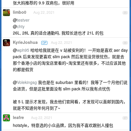
张大妈推荐的 9.9 双肩包，很好用
limbo0
Aug 22, 2021
25
@
testver
@
chty
26L, 28L 真的适合通勤吗, 我短长途也才 21L 的包
KyrieJoshua
Aug 22, 2021
OP
26
@
wph95
哈哈哈我就是在 v 站被安利的！一开始是喜欢 aer day
pack 后来发现更喜欢 slim pack 然后发现没货很忧伤，就是去
那个香港小店的淘宝店里看的~淘宝里还有很多，不过应该其他
的都是假货
@
Volekingsg
我也是在 suburban 里看的！我等了一个月他们说
会进货，但是这批里面没有 slim pack 所以我有点忧伤
被 5 L 提示才发现，我去他们官网看，才发现可以直邮到国内，
就是不知道何年何月到了~
leafre
Aug 22, 2021
27
hotstyle，特意选的小众品牌，因为我不喜欢跟别人撞包