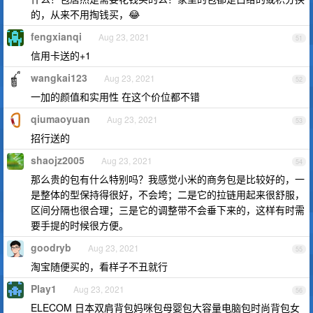
的，从来不用掏钱买，😂
fengxianqi
Aug 23, 2021
51
信用卡送的+1
wangkai123
Aug 23, 2021
52
一加的颜值和实用性 在这个价位都不错
qiumaoyuan
Aug 23, 2021
53
招行送的
shaojz2005
Aug 23, 2021
54
那么贵的包有什么特别吗？我感觉小米的商务包是比较好的，一
是整体的型保持得很好，不会垮；二是它的拉链用起来很舒服，
区间分隔也很合理；三是它的调整带不会垂下来的，这样有时需
要手提的时候很方便。
goodryb
Aug 23, 2021
55
淘宝随便买的，看样子不丑就行
Play1
Aug 23, 2021
56
ELECOM 日本双肩背包妈咪包母婴包大容量电脑包时尚背包女