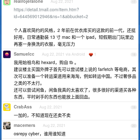
realrojeralone
Aug 22, 2021
17
https://detail.tmall.com/item.htm?
id=644569012946&ns=1&abbucket=2
个人喜欢简约的风格，2 年前在优衣库买的这款的前一代，还挺
好用，日常通勤装 13 寸 mac 和一个 ipad，短假期出门玩里边
再塞一身换洗的衣服，毫无压力
Samuelcc
Aug 22, 2021 via Android
1
18
我用始祖鸟和 hexard，购自 tb 。
建议楼主买国外牌子首先可以尝试楼上说的 farfetch 等电商，其
次可以准备一个转运渠道用来海淘，例如转运中国。不过奢侈品
之类的不太行。
还可以尝试闲鱼，闲鱼我真的太喜欢了，很多很好的渠道买各种
东西，平时剁手的东西也能放上面回血。
CrabAss
Aug 22, 2021
19
一加的，不知道现在还卖不卖
macemers
Aug 22, 2021
20
osrepy cyber，谁用谁知道