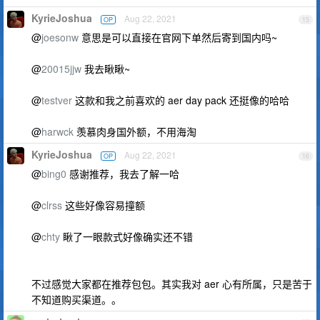
KyrieJoshua
Aug 22, 2021
OP
15
@
joesonw
意思是可以直接在官网下单然后寄到国内吗~
@
20015jjw
我去瞅瞅~
@
testver
这款和我之前喜欢的 aer day pack 还挺像的哈哈
@
harwck
羡慕肉身国外额，不用海淘
KyrieJoshua
Aug 22, 2021
OP
16
@
bing0
感谢推荐，我去了解一哈
@
clrss
这些好像容易撞额
@
chty
瞅了一眼款式好像确实还不错
不过感觉大家都在推荐包包。其实我对 aer 心有所属，只是苦于
不知道购买渠道。。