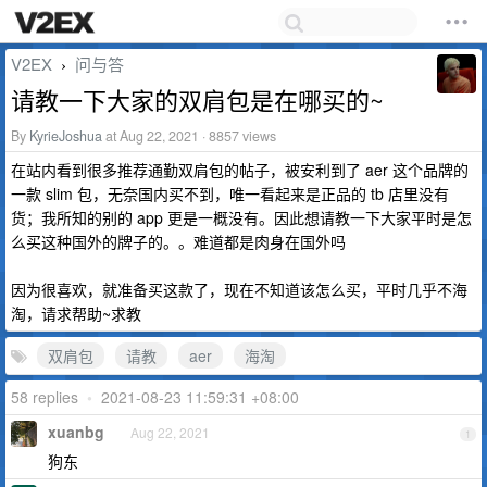
V2EX
问与答
›
请教一下大家的双肩包是在哪买的~
By
KyrieJoshua
at Aug 22, 2021 · 8857 views
在站内看到很多推荐通勤双肩包的帖子，被安利到了 aer 这个品牌的
一款 slim 包，无奈国内买不到，唯一看起来是正品的 tb 店里没有
货；我所知的别的 app 更是一概没有。因此想请教一下大家平时是怎
么买这种国外的牌子的。。难道都是肉身在国外吗
因为很喜欢，就准备买这款了，现在不知道该怎么买，平时几乎不海
淘，请求帮助~求教
双肩包
请教
aer
海淘
58 replies
•
2021-08-23 11:59:31 +08:00
xuanbg
Aug 22, 2021
1
狗东