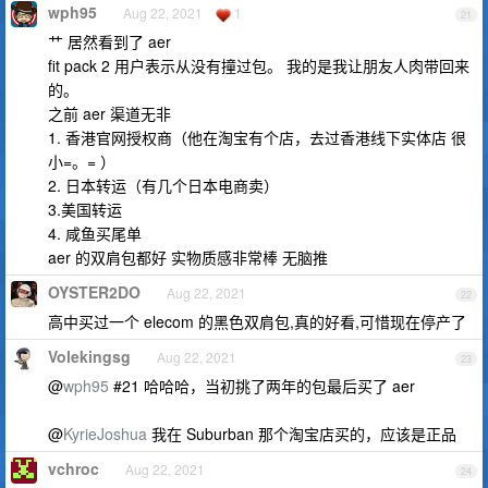
wph95
Aug 22, 2021
1
21
艹 居然看到了 aer
fit pack 2 用户表示从没有撞过包。 我的是我让朋友人肉带回来
的。
之前 aer 渠道无非
1. 香港官网授权商（他在淘宝有个店，去过香港线下实体店 很
小=。= ）
2. 日本转运（有几个日本电商卖）
3.美国转运
4. 咸鱼买尾单
aer 的双肩包都好 实物质感非常棒 无脑推
OYSTER2DO
Aug 22, 2021
22
高中买过一个 elecom 的黑色双肩包,真的好看,可惜现在停产了
Volekingsg
Aug 22, 2021
23
@
wph95
#21 哈哈哈，当初挑了两年的包最后买了 aer
@
KyrieJoshua
我在 Suburban 那个淘宝店买的，应该是正品
vchroc
Aug 22, 2021
24