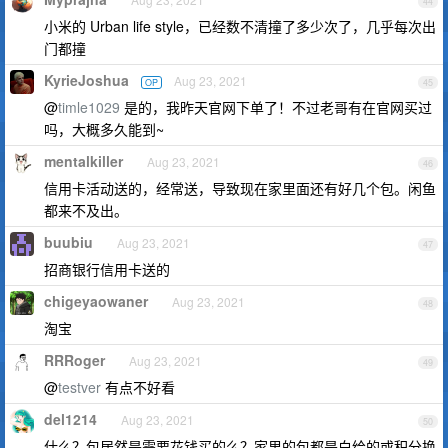
44
小米的 Urban life style，已经数不清撞了多少次了，几乎每次出
门都撞
KyrieJoshua
Aug 23, 2021
OP
45
@
timle1029
是的，我昨天官网下单了！不过老哥有在官网买过
吗，大概多久能到~
mentalkiller
Aug 23, 2021
46
信用卡活动送的，经常送，导致现在家里面还有好几个包。闲鱼
都来不及出。
buubiu
Aug 23, 2021
47
招商银行信用卡送的
chigeyaowaner
Aug 23, 2021
48
淘宝
RRRoger
Aug 23, 2021
49
@
testver
有点不好看
del1214
Aug 23, 2021
50
什么？包居然是需要花钱买的么？家里的包都是白给的或积分换