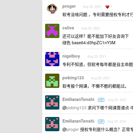
proger
1
Aug 25, 2021
软考没啥问题 ，专利需要授权专利才
cslive
Aug 25, 2021
还可以这样？能不能加下好友咨询下
绿色 base64:d3hpZC1nY3M
nigelboy
Aug 25, 2021
专利不知道，但软考每年都是自主命题
pobing123
Aug 25, 2021
软考报个网课，不懒不憨的都能过。
EmiliatanTenshi
Aug 25, 2021
OP
@
pobing123
求问下哪个网课靠谱点 中介
EmiliatanTenshi
Aug 25, 2021
OP
@
proger
授权专利是什么概念？正常