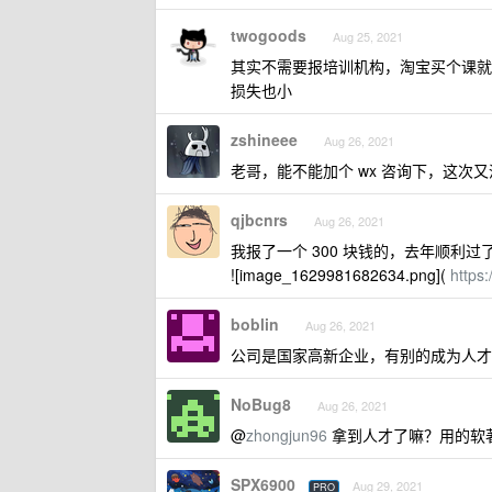
twogoods
Aug 25, 2021
其实不需要报培训机构，淘宝买个课就
损失也小
zshineee
Aug 26, 2021
老哥，能不能加个 wx 咨询下，这次
qjbcnrs
Aug 26, 2021
我报了一个 300 块钱的，去年顺利
![image_1629981682634.png](
https
boblin
Aug 26, 2021
公司是国家高新企业，有别的成为人才
NoBug8
Aug 26, 2021
@
zhongjun96
拿到人才了嘛？用的软
SPX6900
Aug 29, 2021
PRO