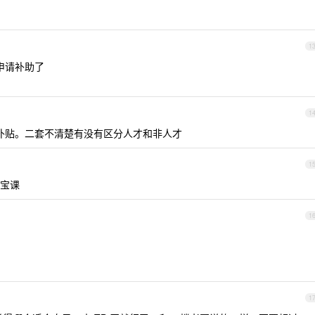
1
能申请补助了
1
补贴。二套不清楚有没有区分人才和非人才
1
宝课
1
1