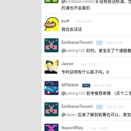
@
EmiliatanTenshi
B 站有些试听课，觉
的课也不会差的
boff
Sep 6, 2021
我也去试试
EmiliatanTenshi
Sep 6, 2021
OP
@
pobing123
好的，某宝买了个课跟着
Jaosn
Sep 7, 2021
专利证明有什么路子吗，lz
SPX6900
Sep 13, 2021
PRO
@
pobing123
软考推荐希赛 （买个二
EmiliatanTenshi
Sep 27, 2021
OP
@
Jaosn
后来了解到软著也可以，某宝搜
SuperXRay
Nov 1, 2021