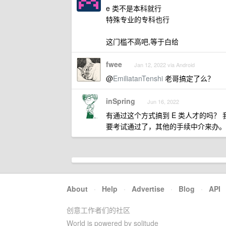
e 类不是本科就行
特殊专业的专科也行
这门槛不高吧,等于白给
fwee
Jan 12, 2022 via Android
@
EmiliatanTenshi
老哥搞定了么？
inSpring
Jun 16, 2022
有通过这个方式搞到 E 类人才的吗
要考试通过了，其他的手续中介来办。
About
·
Help
·
Advertise
·
Blog
·
API
创意工作者们的社区
World is powered by solitude