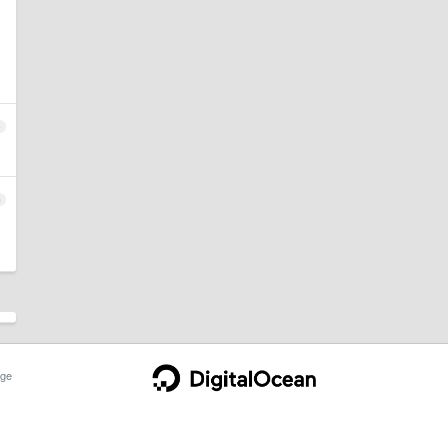
4
5
ge