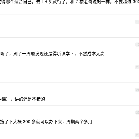
得哪个适合自己，去 TB 买就行了，和 7 楼老哥说的一样，不要超过 30
1
1
听了，刷了一周题发现还是得听课学下，不然成本太高
2
2
手课），讲的还是不错的
2
了下大概 300 多就可以办下来，周期两个多月
2