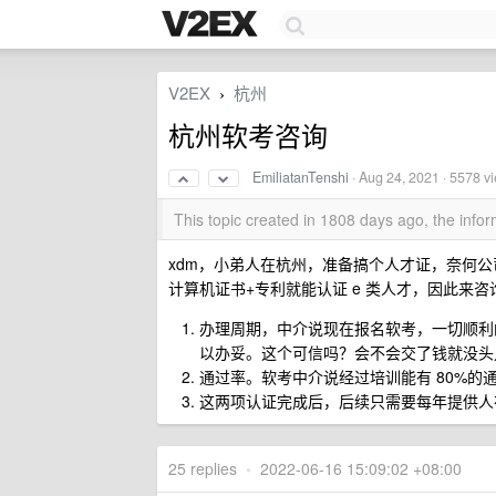
V2EX
杭州
›
杭州软考咨询
EmiliatanTenshi
·
Aug 24, 2021
· 5578 v
This topic created in 1808 days ago, the inf
xdm，小弟人在杭州，准备搞个人才证，奈何
计算机证书+专利就能认证 e 类人才，因此来
办理周期，中介说现在报名软考，一切顺利
以办妥。这个可信吗？会不会交了钱就没头
通过率。软考中介说经过培训能有 80%的
这两项认证完成后，后续只需要每年提供人
25 replies
•
2022-06-16 15:09:02 +08:00