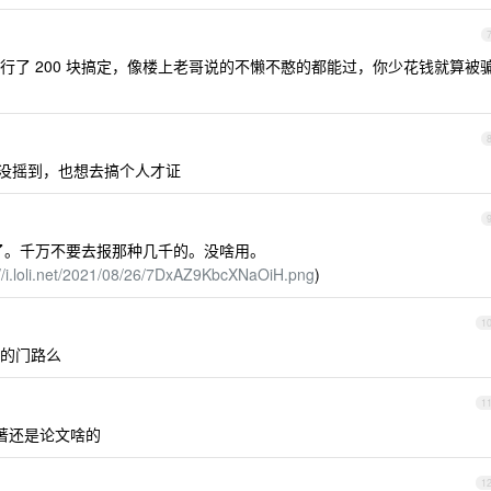
行了 200 块搞定，像楼上老哥说的不懒不憨的都能过，你少花钱就算被
又没摇到，也想去搞个人才证
过了。千万不要去报那种几千的。没啥用。
://i.loli.net/2021/08/26/7DxAZ9KbcXNaOiH.png
)
1
的门路么
1
著还是论文啥的
1