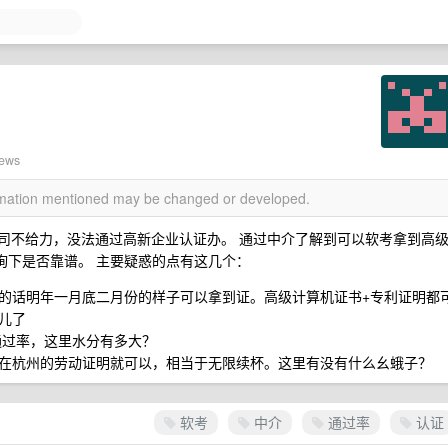
iews
ormation mentioned may be changed or developed.
公司不给力，没法通过高新企业认证办。 通过中介了解到可以软考拿到高
咨询下是否靠谱。 主要疑惑的点有这几个：
的话明年一月底二月份的样子可以拿到证。高级计算机证书+专利证明都
儿了
通过率，这里水分有多大？
在杭州的劳动证明就可以，相当于无限续杯。这里有没有什么幺蛾子？
软考
中介
通过率
认证