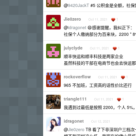
@
9420JackT
#5 公积金是全额，社保
Jie0zero
1
Oct 11, 2021
@
idragonet
😄感谢提醒，我纠正下：
社保个人缴纳部分为百来块，2200 * 8% =
julyclyde
1
Oct 11, 2021
顺丰快运和顺丰科技是两家企业
虽然科技的干部在电商节也会去快运那
rockoverflow
1
Oct 11, 2021
965 不加班，工资高的话性价比还行
triangle111
1
Oct 11, 2021
我遇到过最低是按照 2200，个人 5%，
idragonet
Oct 12, 2021
@
Jie0zero
TB 看了下非深圳户三档次一个月