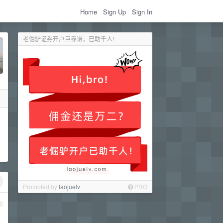
Home
Sign Up
Sign In
老倔驴证券开户巨靠谱，已助千人!
Promoted by
laojuelv
PRO
1