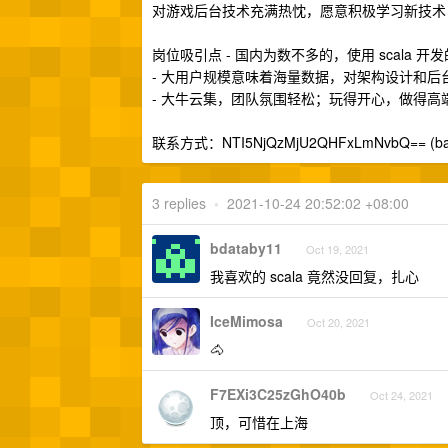
对游戏后台技术充满热忱，愿意积极学习新技术
岗位吸引点 - 国内为数不多的，使用 scala
- 大用户规模意味着海量数据，对架构设计和
- 大牛云集，团队氛围轻松；玩得开心，做得高
联系方式：NTI5NjQzMjU2QHFxLmNvbQ== (ba
3 replies
•
2021-10-24 20:52:02 +08:00
bdataby11
Oct 19, 2021
我喜欢的 scala 竟然没回复，扎心
IceMimosa
Oct 20, 2021
🐴
F7EXi3C25zGhO40b
Oct 24, 2021
顶，可惜在上海