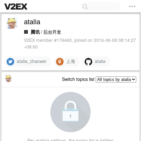
atalia
🏢
腾讯
/ 后台开发
V2EX member #176460, joined on 2016-06-08 08:14:27
+08:00
atalia_zhaowei
上海
atalia
Switch topics list
Per atalia's settings, the topics list is hidden