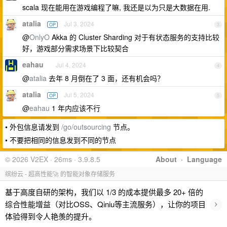
scala 现在能用在游戏编程了嘛, 我还是以为只是大数据在用.
atalia
Jul 3, 2024
OP
3
@
OnlyO
Akka 的 Cluster Sharding 对于有状态服务的支持比较
好，游戏部分需求场景下比较契合
eahau
Jul 4, 2024
4
@
atalia
去年 8 月倒在了 3 面，还有机会吗？
atalia
Jul 5, 2024
OP
5
@
eahau
1 年内应该不行
• 外包信息请发到
/go/outsourcing
节点。
• 不要把相同的信息发到不同的节点
© 2026 V2EX · 26ms · 3.9.8.5
About
·
Language
缤纷云 - 超高性能🚀 的智能对象存储服务
基于高度自研的架构，我们以 1/3 的成本提供最多 20+ 倍的
›
综合性能增益（对比OSS、Qiniu等主流服务），让你的项目
体验得到令人艳羡的提升。