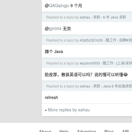
@
QAQqingju
9 个月
Replied to a topic by
eahau
求职
6 年 Java 求职
›
›
@
jgh004
无奈
Replied to a topic by
4Qd5zQCm26
酷工作
招聘#
›
›
蹲个 Java
Replied to a topic by
wpzero0000
酷工作
[上海/深圳]
›
›
脸皮厚，散装英语可以吗？说的慢可以听懂😂
Replied to a topic by
eahau
求职
Java 6 年后端求
›
›
refresh
More replies by eahau
»
About
·
Help
·
Advertise
·
Blog
·
API