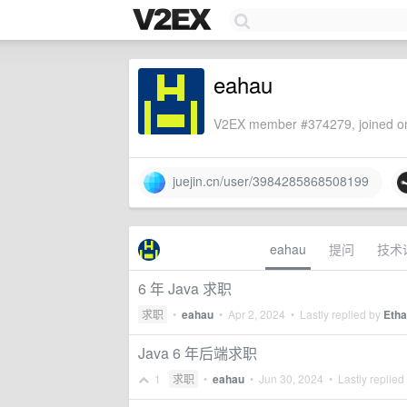
eahau
V2EX member #374279, joined on
juejin.cn/user/3984285868508199
eahau
提问
技术
6 年 Java 求职
求职
•
eahau
•
Apr 2, 2024
• Lastly replied by
Eth
Java 6 年后端求职
1
求职
•
eahau
•
Jun 30, 2024
• Lastly replied