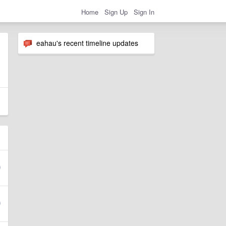
Home
Sign Up
Sign In
eahau's recent timeline updates