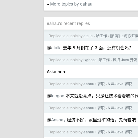
More topics by eahau
»
eahau's recent replies
Replied to a topic by
atalia
酷工作
[招聘][上海徐汇
›
›
@
atalia
去年 8 月倒在了 3 面，还有机会吗？
Replied to a topic by
lxghost
酷工作
诚招 Java 开发
›
›
Akka here
Replied to a topic by
eahau
求职
6 年 Java 求职
›
›
@
leegoo
本来就没亮点，只是让技术看看我的
Replied to a topic by
eahau
求职
6 年 Java 求职
›
›
@
Anshay
经济不好，家里没矿的话，先苟着吧
Replied to a topic by
eahau
求职
6 年 Java 求职
›
›