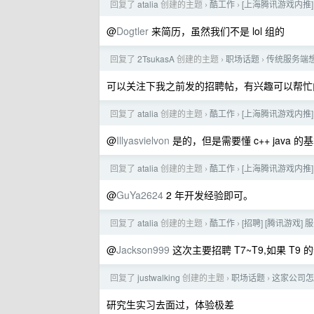
回复了
atalia
创建的主题
酷工作
[上海腾讯游戏内推] 
›
›
@
Dogtler
来简历，虽然我们不是 lol 组的
回复了
2TsukasA
创建的主题
职场话题
传统服务端
›
›
可以关注下我之前发的招聘帖，有兴趣可以帮忙
回复了
atalia
创建的主题
酷工作
[上海腾讯游戏内推] 
›
›
@
Illyasvielvon
是的，但是需要懂 c++ java 的
回复了
atalia
创建的主题
酷工作
[上海腾讯游戏内推] 
›
›
@
GuYa2624
2 年开发经验即可。
回复了
atalia
创建的主题
酷工作
[招聘] [腾讯游戏]
›
›
@
Jackson999
这次主要招聘 T7~T9,如果 T
回复了
justwalking
创建的主题
职场话题
这家公司怎
›
›
研究生实习去面过，体验极差