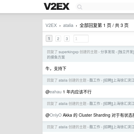
V2EX
atalia
全部回复第 1 页 / 共 3 页
›
›
1
2
3
回复了
superkingxp
创建的主题
分享发现
[独立开发
›
›
的摸鱼方案
牛，支持下
回复了
atalia
创建的主题
酷工作
[招聘][上海徐汇滨
›
›
@
eahau
1 年内应该不行
回复了
atalia
创建的主题
酷工作
[招聘][上海徐汇滨
›
›
@
OnlyO
Akka 的 Cluster Shardin
回复了
atalia
创建的主题
酷工作
[招聘][上海徐汇滨
›
›