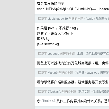
有意者发送简历至
echo 'NTI5NjQzMjU2QHFxLmNvbQ==' | base6
回复了
steelshadow39
创建的主题
Apple
后端开发 M
›
›
如果是 java ，不推荐 16g 。
刚看了下设置 Xmx3g 下
IDEA 6g
java server 4g
回复了
Jooeeee
创建的主题
上海
请问上海有便宜点
›
›
闲鱼上可以找找有没有万象城商场黑卡用户卖停
回复了
Martin9
创建的主题
程序员
Java web 
›
›
看你想做客户端和服务器，游戏服务器开发写业务
回复了
2TsukasA
创建的主题
职场话题
传统服务端
›
›
@
2TsukasA
具体工作内容其实没什么关系，基