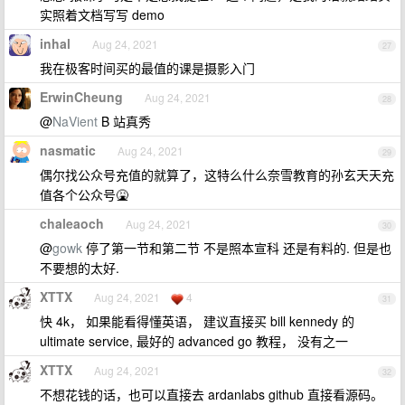
实照着文档写写 demo
inhal
Aug 24, 2021
27
我在极客时间买的最值的课是摄影入门
ErwinCheung
Aug 24, 2021
28
@
NaVient
B 站真秀
nasmatic
Aug 24, 2021
29
偶尔找公众号充值的就算了，这特么什么奈雪教育的孙玄天天充
值各个公众号🤮
chaleaoch
Aug 24, 2021
30
@
gowk
停了第一节和第二节 不是照本宣科 还是有料的. 但是也
不要想的太好.
XTTX
Aug 24, 2021
4
31
快 4k， 如果能看得懂英语， 建议直接买 bill kennedy 的
ultimate service, 最好的 advanced go 教程， 没有之一
XTTX
Aug 24, 2021
32
不想花钱的话，也可以直接去 ardanlabs github 直接看源码。