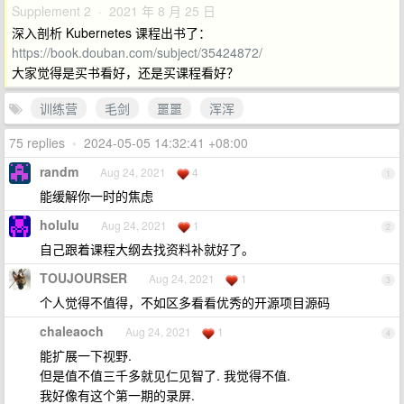
Supplement 2 · 2021 年 8 月 25 日
深入剖析 Kubernetes 课程出书了：
https://book.douban.com/subject/35424872/
大家觉得是买书看好，还是买课程看好？
训练营
毛剑
噩噩
浑浑
75 replies
•
2024-05-05 14:32:41 +08:00
randm
Aug 24, 2021
4
1
能缓解你一时的焦虑
holulu
Aug 24, 2021
1
2
自己跟着课程大纲去找资料补就好了。
TOUJOURSER
Aug 24, 2021
1
3
个人觉得不值得，不如区多看看优秀的开源项目源码
chaleaoch
Aug 24, 2021
1
4
能扩展一下视野.
但是值不值三千多就见仁见智了. 我觉得不值.
我好像有这个第一期的录屏.