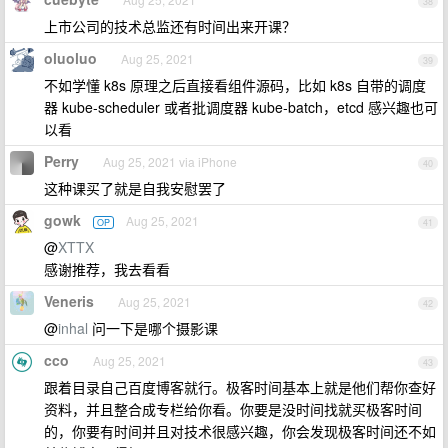
38
上市公司的技术总监还有时间出来开课？
oluoluo
Aug 25, 2021
39
不如学懂 k8s 原理之后直接看组件源码，比如 k8s 自带的调度
器 kube-scheduler 或者批调度器 kube-batch，etcd 感兴趣也可
以看
Perry
Aug 25, 2021 via iPhone
40
这种课买了就是自我安慰罢了
gowk
Aug 25, 2021
OP
41
@
XTTX
感谢推荐，我去看看
Veneris
Aug 25, 2021
42
@
inhal
问一下是哪个摄影课
cco
Aug 25, 2021
43
跟着目录自己百度博客就行。极客时间基本上就是他们帮你查好
资料，并且整合成专栏给你看。你要是没时间找就买极客时间
的，你要有时间并且对技术很感兴趣，你会发现极客时间还不如