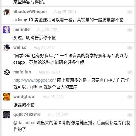
某些博客写得好。
ShadowWhisper
Aug 25, 2021
44
Udemy 10 美金课程可以看一看，高销量的一般质量都不错
merin96
Aug 25, 2021
45
买过，明确告诉你不值
wellsc
Aug 25, 2021
46
“自学 Go 也有好多年了” 一个语言真的能学好多年吗？我以为
csapp，范畴论这种才能研究好多年呢
mafeifan
Aug 25, 2021
47
http://www.topgoer.cn/
网上资源多的是，只要有自控力自己学
就可以，github 就是个巨大的宝库
windghoul
Aug 25, 2021
48
张磊的不错
qq807492916
Aug 25, 2021
49
@
daimubai
流出来的第 0 期好像是纯直播，后面就都是专门制
作的了