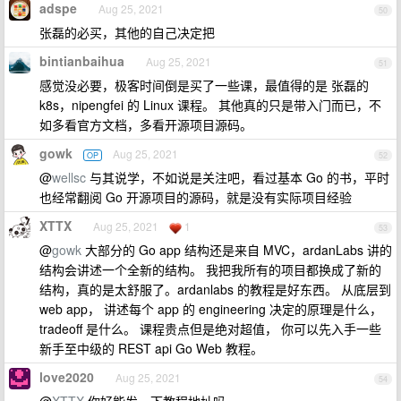
adspe
Aug 25, 2021
50
张磊的必买，其他的自己决定把
bintianbaihua
Aug 25, 2021
51
感觉没必要，极客时间倒是买了一些课，最值得的是 张磊的
k8s，nipengfei 的 Linux 课程。 其他真的只是带入门而已，不
如多看官方文档，多看开源项目源码。
gowk
Aug 25, 2021
OP
52
@
wellsc
与其说学，不如说是关注吧，看过基本 Go 的书，平时
也经常翻阅 Go 开源项目的源码，就是没有实际项目经验
XTTX
Aug 25, 2021
1
53
@
gowk
大部分的 Go app 结构还是来自 MVC，ardanLabs 讲的
结构会讲述一个全新的结构。 我把我所有的项目都换成了新的
结构，真的是太舒服了。ardanlabs 的教程是好东西。 从底层到
web app， 讲述每个 app 的 engineering 决定的原理是什么，
tradeoff 是什么。 课程贵点但是绝对超值， 你可以先入手一些
新手至中级的 REST api Go Web 教程。
love2020
Aug 25, 2021
54