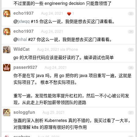
不过里面的一些 engineering decision 只能靠领悟了
echo1937
Aug 24, 2021
1
33
@
jxlwqq
#15 你这么一说，我倒是想去买这门课看看。
echo1937
Aug 24, 2021
34
@
inhal
#27 你这么一说，我倒是想去买这门课看看。
WildCat
Aug 24, 2021 via iPhone
35
go 的大项目代码应该是最好读的了。编译调试也简单
passer9527
Aug 24, 2021
36
你不是在写 java 吗，用 go 把你的 java 项目重写一遍，这就是
实际项目了。 根本不愁实际项目。
重写一遍，发现性能效率提升杠杠的，然后一不小心被公司发
现，从此走上升职加薪带领团队的道路
sologgfun
Aug 25, 2021
37
张磊的深入剖析 Kubernetes 真的不错的，我买过看了一大半，
对我理解 k8s 的原理有很好的引导作用
cuebyte
Aug 25, 2021