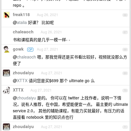
repo 。
freak118
Aug 26, 2021
66
@
atalia
好课？ 比如呢
chaleaoch
Aug 26, 2021
67
书和课程真的是几乎一模一样- -
gowk
Aug 27, 2021
OP
68
@
chaleaoch
嗯，那我觉得还是买书看比较好，视频就没那么方
便了
zhoudaiyu
Aug 27, 2021
69
@
XTTX
请问您是买$699 那个 ultimate go 么
XTTX
Aug 27, 2021
70
@
zhoudaiyu
是的。 你可以在 twitter 上找作者，说明一下情
况，说有人推荐，在中国，希望能便宜一点。 最主要的 ultimate
service 2.0， 其他的辅助课程，有能力买就最好，有压力的话
直接看 notebook 里的知识点也行
zhoudaiyu
Aug 27, 2021
71