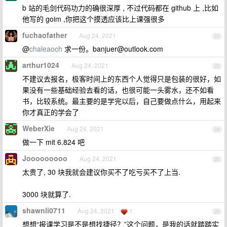
b 站的毛剑代码功力的确很深厚 , 不过代码都在 github 上 ,比如
他写的 goim ,你把这个摸透应该比上课强很多
fuchaofather
Aug 24, 2021
22
@
chaleaoch
求一份。
banjuer@outlook.com
arthur1024
Aug 24, 2021
23
不建议去报名，极客时间上的东西个人觉得只是包装的很好，如
果没有一些基础经验去看的话，也很可能一头雾水，还不如看
书，比较系统。最主要的是学完以后，自己要做点什么，用起来
你才真正的学会了
WeberXie
Aug 24, 2021
24
做一下 mit 6.824 吧
Jooooooooo
Aug 24, 2021
25
太贵了, 30 块我就会建议你买不了吃亏买不了上当.
3000 块就算了.
shawnli0711
Aug 24, 2021
1
26
想想“报课学习是不是想找捷径？”这个问题，是我的话就踏踏实