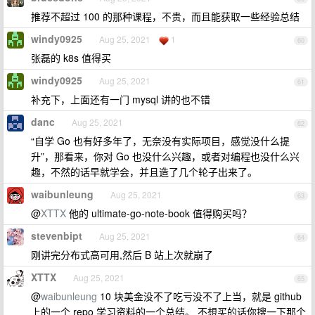
推荐不超过 100 的那种课程，不贵，而且能获取一些经验总结
windy0925
Aug 25, 2021
1
60
张磊的 k8s 值得买
windy0925
Aug 25, 2021
61
补充下，上面还有一门 mysql 讲的也不错
danc
Aug 25, 2021
62
“自学 Go 也有好多年了，无奈没有实际项目，感觉没什么提
升”，那看来，你对 Go 也没什么兴趣，或者对编程也没什么兴
趣，不然的话早就学会，并且造了几个轮子出来了。
waibunleung
Aug 25, 2021
63
@
XTTX
他的 ultimate-go-note-book 值得购买吗？
stevenbipt
Aug 25, 2021
64
刚讲完分布式高可用,然后 B 站上次就崩了
XTTX
Aug 25, 2021
65
@
waibunleung
10 块美金没不了吃亏没不了上当，就是 github
上的一个 repo 学习资料的一个总结。 不想买的话你搜一下那个