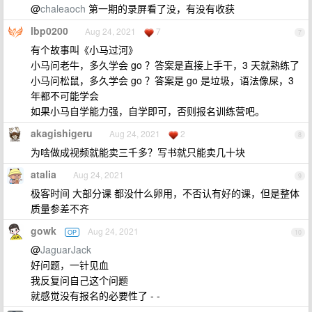
@
chaleaoch
第一期的录屏看了没，有没有收获
lbp0200
Aug 24, 2021
7
7
有个故事叫《小马过河》
小马问老牛，多久学会 go ？答案是直接上手干，3 天就熟练了
小马问松鼠，多久学会 go ？答案是 go 是垃圾，语法像屎，3
年都不可能学会
如果小马自学能力强，自学即可，否则报名训练营吧。
akagishigeru
Aug 24, 2021
2
8
为啥做成视频就能卖三千多？写书就只能卖几十块
atalia
Aug 24, 2021
9
极客时间 大部分课 都没什么卵用，不否认有好的课，但是整体
质量参差不齐
gowk
Aug 24, 2021
OP
10
@
JaguarJack
好问题，一针见血
我反复问自己这个问题
就感觉没有报名的必要性了 - -