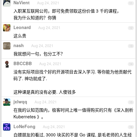
NaVient
Aug 24, 2021
11
入职某互联网公司，即可免费领取这份价值 3 千的课程，
我为什么知道的？你猜
Leonard
Aug 24, 2021
12
这么贵
nash
Aug 24, 2021
13
我就想问一句，包分工不？
BBCCBB
Aug 24, 2021
14
没有实际项目找个好的开源项目去深入学习. 等你能为他贡献代
码了. 神功就成了.
这种课是真的没有必要. 人傻钱多
jxlwqq
Aug 24, 2021
15
在我的认知范围内，极客时间上唯一值得购买的只有《深入剖析
Kubernetes 》。
LoNeFong
Aug 24, 2021
16
白嫖朋友的看过, 3000 块买的不是 Go 课程, 是毛老师的人生经