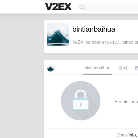
bintianbaihua
V2EX member #196457, joined on
bintianbaihua
提问
Per bintianb
Deals
info,