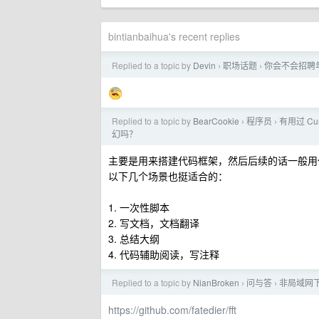
bintianbaihua's recent replies
Replied to a topic by
Devin
职场话题
你会不会招聘
›
›
Replied to a topic by
BearCookie
程序员
有用过 Cu
›
›
幻吗？
主要是用来搭建代码框架，然后后续的话一般用
以下几个场景也挺适合的：
1. 一次性脚本
2. 写文档，文档翻译
3. 总结大纲
4. 代码辅助阅读，写注释
Replied to a topic by
NianBroken
问与答
非局域网
›
›
https://github.com/fatedier/fft