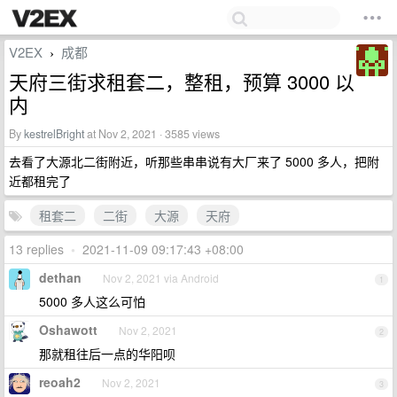
V2EX
成都
›
天府三街求租套二，整租，预算 3000 以
内
By
kestrelBright
at Nov 2, 2021 · 3585 views
去看了大源北二街附近，听那些串串说有大厂来了 5000 多人，把附
近都租完了
租套二
二街
大源
天府
13 replies
•
2021-11-09 09:17:43 +08:00
dethan
Nov 2, 2021 via Android
1
5000 多人这么可怕
Oshawott
Nov 2, 2021
2
那就租往后一点的华阳呗
reoah2
Nov 2, 2021
3