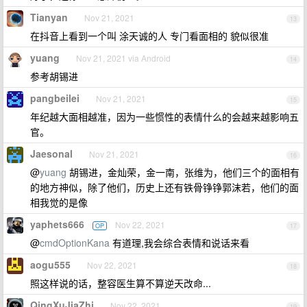
Tianyan
Nov 21, 2021
13
在抖音上看到一个叫 涂天诚的人 专门看面相的 貌似很准
yuang
Nov 21, 2021 via Android
14
参考胡锡进
pangbeilei
Nov 21, 2021
15
年纪越大面相越准，因为一些惯性的表情什么的会越来越影响五
官。
Jaesonal
Nov 21, 2021
16
@
yuang
胡锡进，金灿荣，金一南，张维为，他们三个的面相有
的地方神似，除了他们，历史上还有铁骨铮铮郭沫若，他们的面
相我觉的是像
yaphets666
Nov 22, 2021
OP
17
@
cmdOptionKana
有道理,我会综合表情和说话来看
aogu555
Nov 22, 2021
18
照这样说的话，整容医生算不算逆天改命...
QingXuJiaZhi
Nov 22, 2021
19