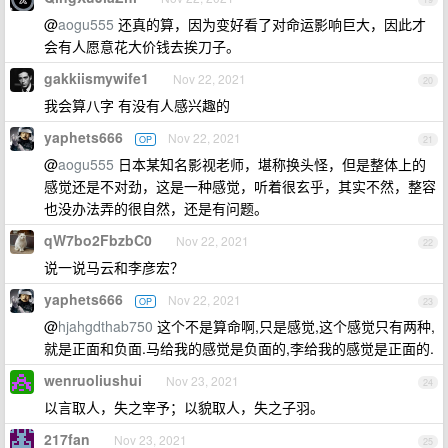
@
aogu555
还真的算，因为变好看了对命运影响巨大，因此才
会有人愿意花大价钱去挨刀子。
gakkiismywife1
Nov 22, 2021
20
我会算八字 有没有人感兴趣的
yaphets666
Nov 22, 2021
OP
21
@
aogu555
日本某知名影视老师，堪称换头怪，但是整体上的
感觉还是不对劲，这是一种感觉，听着很玄乎，其实不然，整容
也没办法弄的很自然，还是有问题。
qW7bo2FbzbC0
Nov 22, 2021
22
说一说马云和李彦宏？
yaphets666
Nov 22, 2021
OP
23
@
hjahgdthab750
这个不是算命啊,只是感觉,这个感觉只有两种,
就是正面和负面.马给我的感觉是负面的,李给我的感觉是正面的.
wenruoliushui
Nov 23, 2021
24
以言取人，失之宰予；以貌取人，失之子羽。
217fan
Nov 23, 2021
25