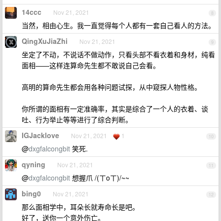
14ccc
Nov 21, 2021
8
当然，相由心生。我一直觉得每个人都有一套自己看人的方法。
QingXuJiaZhi
Nov 21, 2021
9
坐定了不动，不说话不做动作，只看头部不看衣着和身材，纯看
面相——这样连算命先生都不敢说自己会看。
高明的算命先生都会用各种问题试探，从中窥探人物性格。
你所谓的面相有一定准确率，其实是综合了一个人的衣着、谈
吐、行为举止等等进行了综合判断。
IGJacklove
Nov 21, 2021
1
10
@
dxgfalcongbit
笑死.
qyning
Nov 21, 2021
11
@
dxgfalcongbit
想握爪 /(ㄒoㄒ)/~~
bing0
Nov 21, 2021
12
那么面相学中，耳朵长就寿命长是吧。
好了，送你一个意外伤亡。