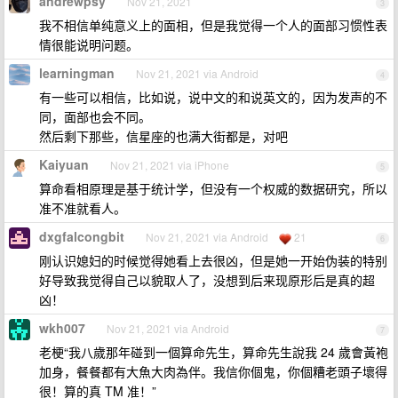
andrewpsy
Nov 21, 2021
3
我不相信单纯意义上的面相，但是我觉得一个人的面部习惯性表
情很能说明问题。
learningman
Nov 21, 2021 via Android
4
有一些可以相信，比如说，说中文的和说英文的，因为发声的不
同，面部也会不同。
然后剩下那些，信星座的也满大街都是，对吧
Kaiyuan
Nov 21, 2021 via iPhone
5
算命看相原理是基于统计学，但没有一个权威的数据研究，所以
准不准就看人。
dxgfalcongbit
Nov 21, 2021 via Android
21
6
刚认识媳妇的时候觉得她看上去很凶，但是她一开始伪装的特别
好导致我觉得自己以貌取人了，没想到后来现原形后是真的超
凶！
wkh007
Nov 21, 2021 via Android
7
老梗“我八歲那年碰到一個算命先生，算命先生說我 24 歲會黃袍
加身，餐餐都有大魚大肉為伴。我信你個鬼，你個糟老頭子壞得
很！算的真 TM 准！”