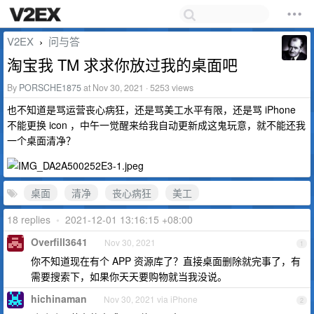
V2EX
问与答
›
淘宝我 TM 求求你放过我的桌面吧
By
PORSCHE1875
at Nov 30, 2021 · 5253 views
也不知道是骂运营丧心病狂，还是骂美工水平有限，还是骂 iPhone
不能更换 icon ，中午一觉醒来给我自动更新成这鬼玩意，就不能还我
一个桌面清净？
桌面
清净
丧心病狂
美工
18 replies
•
2021-12-01 13:16:15 +08:00
Overfill3641
Nov 30, 2021
1
你不知道现在有个 APP 资源库了？直接桌面删除就完事了，有
需要搜索下，如果你天天要购物就当我没说。
hichinaman
Nov 30, 2021 via iPhone
2