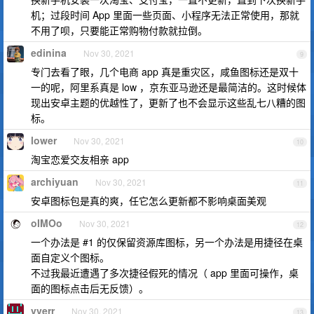
机；过段时间 App 里面一些页面、小程序无法正常使用，那就
不用了呗，只要能正常购物付款就拉倒。
edinina
Nov 30, 2021
9
专门去看了眼，几个电商 app 真是重灾区，咸鱼图标还是双十
一的呢，阿里系真是 low ，京东亚马逊还是最简洁的。这时候体
现出安卓主题的优越性了，更新了也不会显示这些乱七八糟的图
标。
lower
Nov 30, 2021
10
淘宝恋爱交友相亲 app
archiyuan
Nov 30, 2021
11
安卓图标包是真的爽，任它怎么更新都不影响桌面美观
oIMOo
Nov 30, 2021
12
一个办法是 #1 的仅保留资源库图标，另一个办法是用捷径在桌
面自定义个图标。
不过我最近遭遇了多次捷径假死的情况（ app 里面可操作，桌
面的图标点击后无反馈）。
vverr
Nov 30, 2021
13