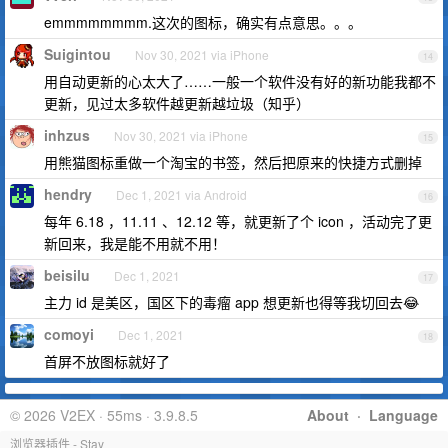
emmmmmmmm.这次的图标，确实有点意思。。。
Suigintou
Nov 30, 2021 via iPhone
14
用自动更新的心太大了……一般一个软件没有好的新功能我都不
更新，见过太多软件越更新越垃圾（知乎）
inhzus
Nov 30, 2021 via iPhone
15
用熊猫图标重做一个淘宝的书签，然后把原来的快捷方式删掉
hendry
Dec 1, 2021 via Android
16
每年 6.18 ，11.11 、12.12 等，就更新了个 icon ，活动完了更
新回来，我是能不用就不用！
beisilu
Dec 1, 2021
17
主力 id 是美区，国区下的毒瘤 app 想更新也得等我切回去😂
comoyi
Dec 1, 2021
18
首屏不放图标就好了
© 2026 V2EX · 55ms · 3.9.8.5
About
·
Language
浏览器插件 - Stay