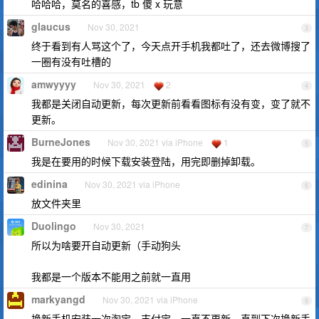
哈哈哈，莫名的喜感，tb 傻 x 玩意
glaucus
Nov 30, 2021
3
终于看到有人骂这个了，今天点开手机我都吐了，还去微博搜了
一圈有没有吐槽的
amwyyyy
Nov 30, 2021
2
4
我都是关闭自动更新，每次更新前看看图标有没有变，变了就不
更新。
BurneJones
Nov 30, 2021 via iPhone
1
5
我是在要用的时候下载安装登陆，用完即删掉卸载。
edinina
Nov 30, 2021 via iPhone
6
放文件夹里
Duolingo
Nov 30, 2021
7
所以为啥要开自动更新（手动狗头
我都是一个版本不能用之前就一直用
markyangd
Nov 30, 2021 via iPhone
8
换新手机安装一次淘宝、支付宝，一直不更新，直到下次换新手