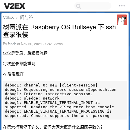
V2EX
问与答
›
树莓派在 Raspberry OS Bullseye 下 ssh
登录很慢
By
fetich
at Nov 30, 2021 · 1241 views
仅仅是登录，后续很流畅
每次登录都能重现
-v 后发现在
debug1: channel 0: new [client-session]

debug1: Requesting 
no-more-sessions@openssh.com
debug1: Entering interactive session.

debug1: pledge: network

debug1: ENABLE_VIRTUAL_TERMINAL_INPUT is 
supported. Reading the VTSequence from console

debug1: ENABLE_VIRTUAL_TERMINAL_PROCESSING is 
在第六行暂停了许久，请问大家大概是什么原因导致的？