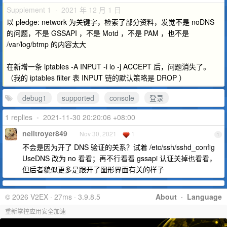
Supplement 1 · 2021 年 12 月 1 日
以 pledge: network 为关键字，检索了部分资料，发觉不是 noDNS
的问题，不是 GSSAPI ，不是 Motd ，不是 PAM ，也不是
/var/log/btmp 的内容太大
在新增一条 iptables -A INPUT -i lo -j ACCEPT 后，问题消失了。
（我的 iptables filter 表 INPUT 链的默认策略是 DROP ）
debug1
supported
console
登录
1 replies
•
2021-11-30 20:20:06 +08:00
neiltroyer849
Nov 30, 2021
1
1
不会是因为开了 DNS 验证的关系？试着 /etc/ssh/sshd_config
UseDNS 改为 no 看看；再不行看看 gssapi 认证关掉也看看，
但后者貌似更多是跟开了图形界面有关的样子
© 2026 V2EX · 27ms · 3.9.8.5
About
·
Language
重新掌控应用安全加速