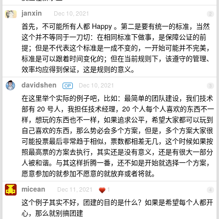
janxin
Dec 10, 2021
2
首先，不可能所有人都 Happy 。第二是要有统一的标准，当然
这个并不等同于一刀切：在相同标准下做事，是保障公证的前
提；但是不代表这个标准是一成不变的，一开始可能并不完美，
标准是可以跟着时间变化的；但在当前规则下，该遵守的管理、
效率均应得到保证，这是规则的意义。
davidshen
Dec 10, 2021
OP
3
在这里举个实际的例子吧，比如：最简单的团队建设，我们技术
部有 20 号人，我担任技术经理，20 个人每个人喜欢的东西不一
样，想玩的东西也不一样，如果追求公平，希望大家都可以玩到
自己喜欢的东西，那么势必会多个方案，但是，多个方案大家很
可能投票最后非常趋于相似，票数都相差无几，这个时候如果按
照最高票的方案去执行，其实还是没有意义，还是有很大一部分
人被和谐。与其这样折腾一番，还不如是开始就选择一个方案，
愿意参加的就参加不愿意的就放弃或者将就。
micean
Dec 11, 2021
1
4
这个例子其实不好，团建的目的是什么？如果是希望每个人都开
心，那么就别搞团建