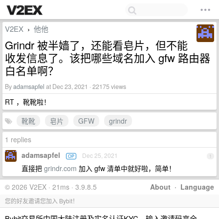
V2EX
他他
›
Grindr 被半嫱了，还能看皂片，但不能
收发信息了。该把哪些域名加入 gfw 路由器
白名单啊？
By
adamsapfel
at Dec 23, 2021 · 22175 views
RT ，靴靴啦！
靴靴
皂片
GFW
grindr
1 replies
adamsapfel
Dec 25, 2021
OP
1
直接把
grindr.com
加入 gfw 清单中就好啦，简单！
© 2026 V2EX · 21ms · 3.9.8.5
About
·
Language
您的好友邀请您加入 Bybit！
Bybit交易所中国大陆注册及实名认证KYC，输入邀请码享全