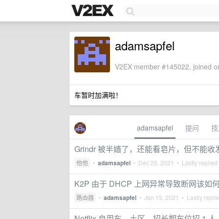
adamsapfel
V2EX member #145022, joined on
车暂时加满啦！
adamsapfel
提问
技
Grindr 被半嫱了，还能看皂片，但不能
他他
•
adamsapfel
•
Dec 25, 2021
• Lastly replied
K2P 由于 DHCP 上网异常导致断网该如
路由器
•
adamsapfel
•
Jan 15, 2021
• Lastly repli
Netflix 自用车，土区，招长期车位招 1