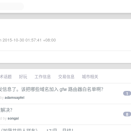
 2015-10-30 01:57:41 +08:00
术话题
好玩
工作信息
交易信息
城市相关
收发信息了。该把哪些域名加入 gfw 路由器白名单啊？
1
 by
adamsapfel
何解决？
8
ed by
songai
 人（加我共四人拼车）， 17/月，月结！