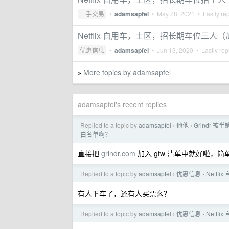
二手交易
•
adamsapfel
•
May 28, 2021
• Lastly re
Netflix 自用车，土区，招长期车位三人
优惠信息
•
adamsapfel
•
Jun 13, 2020
• Lastly rep
More topics by adamsapfel
»
adamsapfel's recent replies
Replied to a topic by
adamsapfel
他他
Grindr
›
›
白名单啊？
直接把
grindr.com
加入 gfw 清单中就好啦，简
Replied to a topic by
adamsapfel
优惠信息
Netf
›
›
有人下车了，还有人买票么？
Replied to a topic by
adamsapfel
优惠信息
Netf
›
›