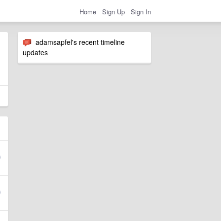
Home
Sign Up
Sign In
adamsapfel's recent timeline
updates