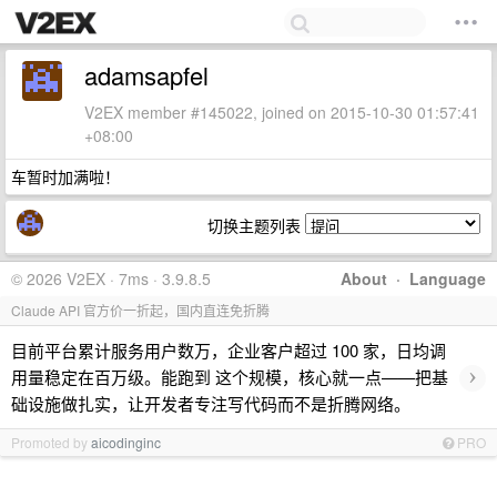
adamsapfel
V2EX member #145022, joined on 2015-10-30 01:57:41
+08:00
车暂时加满啦！
切换主题列表
© 2026 V2EX · 7ms · 3.9.8.5
About
·
Language
Claude API 官方价一折起，国内直连免折腾
目前平台累计服务用户数万，企业客户超过 100 家，日均调
›
用量稳定在百万级。能跑到 这个规模，核心就一点——把基
础设施做扎实，让开发者专注写代码而不是折腾网络。
Promoted by
aicodinginc
PRO