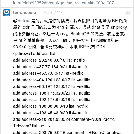
infra/blob/93352db/conf-gen/source.yaml#L600-L607
terrancesiu
Mar 1, 2024
34
@
Reficul
是的，就是你的搞法，我直接把目的地址为 NF 的所
属的 cidr 且目的端口为 443 的请求，通过 dnat 到了 sniproxy
的服务器地址，然后一切 ok 。RouterOS 的做法，我贴出来。
把 nf 的地址段都加入这个 list ，但是实际上亚洲解锁都是
23.246 段的，台湾比较特殊，本地 ISP 也有 CDN
/ip firewall address-list
add address=23.246.0.0/18 list=netflix
add address=37.77.184.0/21 list=netflix
add address=45.57.0.0/17 list=netflix
add address=64.120.128.0/17 list=netflix
add address=66.197.128.0/17 list=netflix
add address=108.175.32.0/20 list=netflix
add address=192.173.64.0/18 list=netflix
add address=198.38.96.0/19 list=netflix
add address=198.45.48.0/20 list=netflix
add address=210.201.93.0/24 comment="Asia Pacific
Telecom" list=netflix
add address=203.75.0.0/16 comment="HiNet (Chunghwa