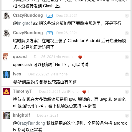
根本没被转发到 Clash 上。
CrazyRundong
Dec 26, 2021
OP
4
@
knightdf
#2 把这些域名都加到了旁路由规则里，还是不行
CrazyRundong
Dec 26, 2021
OP
5
临时解决方案：在电视上装了 Clash for Android 后开启全局模
式，总算能正常访问了
quzard
Dec 26, 2021 via Android
1
6
openclash 可以预解析 Netflix 。可以试试
Ives
Dec 26, 2021 via iPhone
7
😂听到最多的 都是说软路由有问题
TimothyT
Dec 26, 2021 via iPhone
1
8
换节点 现在大多数解锁都是用 ipv6 解锁的，而 uwp 和 tv 端的
nf 是强行用 ipv4 ，看下机场是否支持 v4 解锁
knightdf
Dec 27, 2021
9
@
CrazyRundong
我就是用的这个规则，全屋设备包括 android
tv 都可以正常看