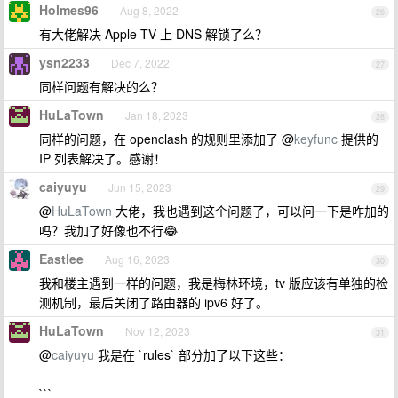
Holmes96
Aug 8, 2022
26
有大佬解决 Apple TV 上 DNS 解锁了么？
ysn2233
Dec 7, 2022
27
同样问题有解决的么？
HuLaTown
Jan 18, 2023
28
同样的问题，在 openclash 的规则里添加了 @
keyfunc
提供的
IP 列表解决了。感谢！
caiyuyu
Jun 15, 2023
29
@
HuLaTown
大佬，我也遇到这个问题了，可以问一下是咋加的
吗？我加了好像也不行😂
Eastlee
Aug 16, 2023
30
我和楼主遇到一样的问题，我是梅林环境，tv 版应该有单独的检
测机制，最后关闭了路由器的 ipv6 好了。
HuLaTown
Nov 12, 2023
31
@
caiyuyu
我是在 `rules` 部分加了以下这些：
```