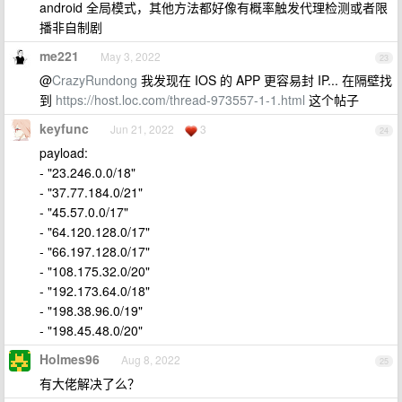
android 全局模式，其他方法都好像有概率触发代理检测或者限
播非自制剧
me221
May 3, 2022
23
@
CrazyRundong
我发现在 IOS 的 APP 更容易封 IP... 在隔壁找
到
https://host.loc.com/thread-973557-1-1.html
这个帖子
keyfunc
Jun 21, 2022
3
24
payload:
- "23.246.0.0/18"
- "37.77.184.0/21"
- "45.57.0.0/17"
- "64.120.128.0/17"
- "66.197.128.0/17"
- "108.175.32.0/20"
- "192.173.64.0/18"
- "198.38.96.0/19"
- "198.45.48.0/20"
Holmes96
Aug 8, 2022
25
有大佬解决了么？