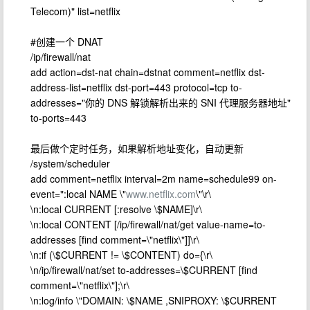
Telecom)" list=netflix
#创建一个 DNAT
/ip/firewall/nat
add action=dst-nat chain=dstnat comment=netflix dst-
address-list=netflix dst-port=443 protocol=tcp to-
addresses="你的 DNS 解锁解析出来的 SNI 代理服务器地址"
to-ports=443
最后做个定时任务，如果解析地址变化，自动更新
/system/scheduler
add comment=netflix interval=2m name=schedule99 on-
event=":local NAME \"
www.netflix.com
\"\r\
\n:local CURRENT [:resolve \$NAME]\r\
\n:local CONTENT [/ip/firewall/nat/get value-name=to-
addresses [find comment=\"netflix\"]]\r\
\n:if (\$CURRENT != \$CONTENT) do={\r\
\n/ip/firewall/nat/set to-addresses=\$CURRENT [find
comment=\"netflix\"];\r\
\n:log/info \"DOMAIN: \$NAME ,SNIPROXY: \$CURRENT