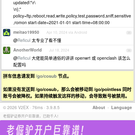
updated\"\r\
\n};"
policy=ftp,reboot,read,write,policy,test,password,sniff,sensitive
,romon start-date=2021-01-01 start-time=08:00:00
meitao19950
Apr 10, 2024 via Android
35
@
Reficul
太专业了看不懂
AnotherWorld
Jul 18, 2024
36
@
Reficul
大佬能简单通俗的讲讲 openwrt 或 openclash 该怎么
配置吗
拼车信息请发到
/go/cosub
节点。
如果没有发送到 /go/cosub，那么会被移动到 /go/pointless 同时
账号会被降权。如果持续触发这样的移动，会导致账号被禁用。
© 2026 V2EX · 76ms · 3.9.8.5
About
·
Language
老倔驴证券开户巨靠谱，已助千人!