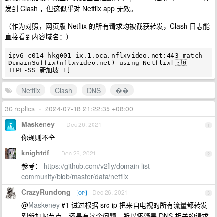
发到 Clash ，但这似乎对 Netflix app 无效。
（作为对照，网页版 Netflix 的所有请求均被截获转发，Clash 日志能
直接看到内容域名：）
ipv6-c014-hkg001-ix.1.oca.nflxvideo.net:443 match 
DomainSuffix(nflxvideo.net) using Netflix[🇸🇬 
Netflix
Clash
DNS
��
36 replies
•
2024-07-18 21:22:35 +08:00
Maskeney
Dec 26, 2021
1
你规则不全
knightdf
Dec 26, 2021
2
参考：
https://github.com/v2fly/domain-list-
community/blob/master/data/netflix
CrazyRundong
Dec 26, 2021
OP
3
@
Maskeney
#1 试过根据 src-ip 把来自电视的所有流量都转发
到新加坡节点，还是有这个问题。所以怀疑是 DNS 相关的请求