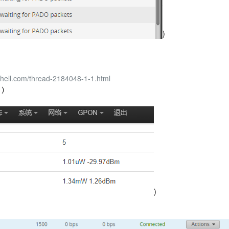
)
phell.com/thread-2184048-1-1.html
 ）
)