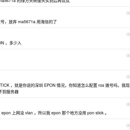
了，ma5671a 的绿方头转接头买到后再试试
1
，放弃 ma5671a 用海信的了
1
ON ，多少入
2
2
 STICK ，就是你说的深圳 EPON 情况，你知道怎么配置 ros 拨号吗，我现
找不到服务器
2
 上网没 vlan ，所以我 epon 那个地方没用 pon stick 。
2