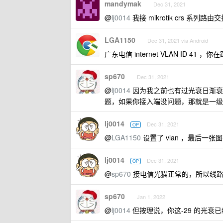
mandymak
Dec 31, 2021
@
lj0014
我接 mikrotik crs 系列路
LGA1150
Dec 31, 2021 via Android
广东电信 internet VLAN ID 41
sp670
Dec 31, 2021
@
lj0014
因为我之前也有过光衰日渐衰
题，如果你接入端没问题，那就是一级
lj0014
Dec 31, 2021
OP
@
LGA1150
设置了 vlan ，最后一张
lj0014
Dec 31, 2021
OP
@
sp670
接电信光猫正常的，所以线路应
sp670
Jan 1, 2022
@
lj0014
但按理说，你这-29 的光衰