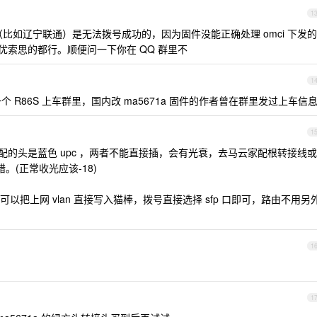
1
n 上（比如辽宁联通）是无法拨号成功的，因为固件没能正确处理 omci 下发的
 或优索思的都行。顺便问一下你在 QQ 群里不
1
R86S 上车群里，国内改 ma5671a 固件的作者曾在群里发过上车信
1
运营商配的头是蓝色 upc ，两者不能直接插，会有光衰，去马云家配根转接线或
错。(正常收光应该-18)
电话，可以把上网 vlan 直接写入猫棒，拨号直接选择 sfp 口即可，路由不用另
1
1