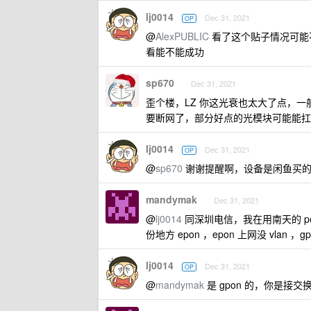
lj0014
Dec 31, 2021
OP
@
AlexPUBLIC
看了这个贴子情况可能不
看能不能成功
sp670
Dec 31, 2021
歪个楼，LZ 你这光衰也太大了点，一般家
要断网了，部分好点的光模块可能能扛到
lj0014
Dec 31, 2021
OP
@
sp670
谢谢提醒啊，设备是闲鱼买的
mandymak
Dec 31, 2021
@
lj0014
同深圳电信，我在用南天的 pon
份地方 epon ，epon 上网没 vlan ，gpo
lj0014
Dec 31, 2021
OP
@
mandymak
是 gpon 的，你是接