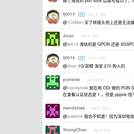
换了海信的 pon stick 后拨号成功
lj0014
Jan 12, 2022
OP
@
1CeMan
买了转接头用上还是无法拨号
Jivan
Feb 6, 2022
@
lj0014
海信的是 GPON 还是 XGSP
lj0014
Feb 7, 2022
OP
@
Jivan
1G/双模 淘宝 270 购入的
yueisme
Apr 5, 2022
@
mandymak
我在用 ODI 做的 PON
在查看认证状态是 1 ，但是 pppoe 
mandymak
Apr 6, 2022
@
yueisme
我也不知道！因为深圳电信 epon
YoungChan
Apr 8, 2022