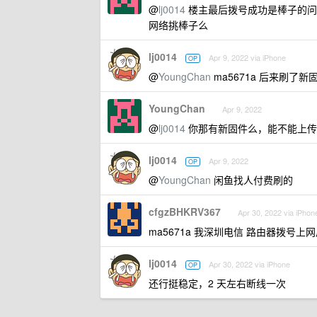
@
lj0014
楼主最后拨号成功是棒子的问
网络挑棒子么
lj0014
Apr 9, 2022 via iPhone
OP
@
YoungChan
ma5671a 后来刷了
YoungChan
Apr 9, 2022
@
lj0014
你那有新固件么，能不能上传
lj0014
Apr 9, 2022
OP
@
YoungChan
闲鱼找人付费刷的
cfgzBHKRV367
Apr 30, 2022 via iPhon
ma5671a 我深圳电信 路由器拨号
lj0014
Apr 30, 2022 via iPhone
OP
还行挺稳定，2 天左右断线一次