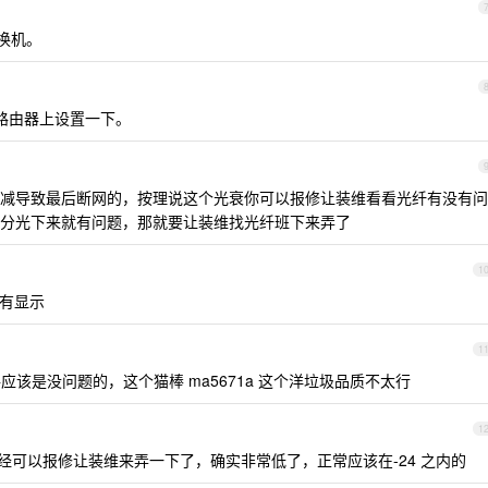
由交换机。
 ，你在路由器上设置一下。
减导致最后断网的，按理说这个光衰你可以报修让装维看看光纤有没有问
分光下来就有问题，那就要让装维找光纤班下来弄了
1
图有显示
1
该是没问题的，这个猫棒 ma5671a 这个洋垃圾品质不太行
1
已经可以报修让装维来弄一下了，确实非常低了，正常应该在-24 之内的