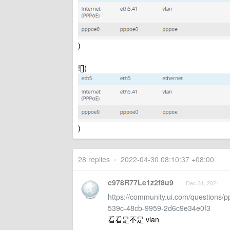
)
![](
)
28 replies
•
2022-04-30 08:10:37 +08:00
c978R77Le1z2f8u9
Dec 31, 2021
https://community.ui.com/questions/
539c-48cb-9959-2d6c9e34e0f3
看看是不是 vlan