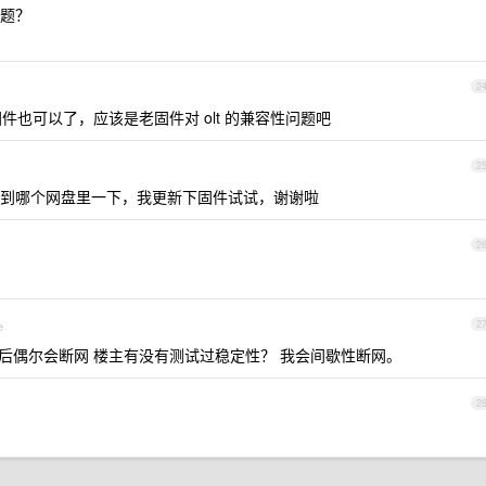
题？
2
新固件也可以了，应该是老固件对 olt 的兼容性问题吧
2
到哪个网盘里一下，我更新下固件试试，谢谢啦
2
e
2
上网后偶尔会断网 楼主有没有测试过稳定性？ 我会间歇性断网。
2