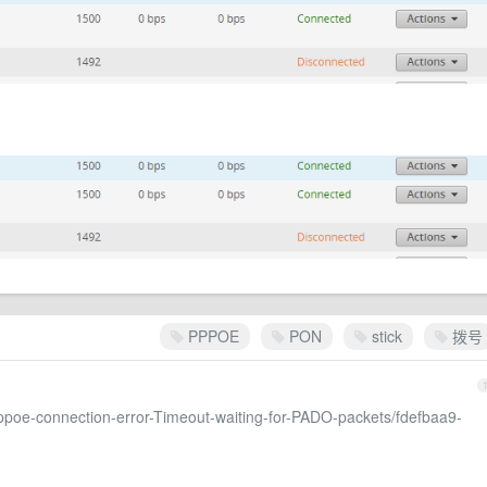
PPPOE
PON
stick
拨号
pppoe-connection-error-Timeout-waiting-for-PADO-packets/fdefbaa9-