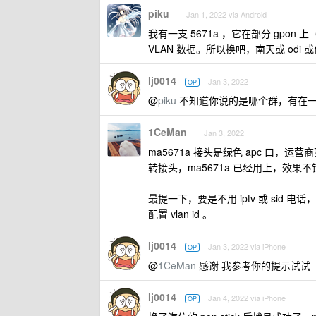
piku
Jan 1, 2022 via Android
我有一支 5671a ，它在部分 gpo
VLAN 数据。所以换吧，南天或 odi
lj0014
Jan 3, 2022
OP
@
piku
不知道你说的是哪个群，有在一个 
1CeMan
Jan 3, 2022
ma5671a 接头是绿色 apc 口，
转接头，ma5671a 已经用上，效果不
最提一下，要是不用 iptv 或 sid 
配置 vlan id 。
lj0014
Jan 3, 2022 via iPhone
OP
@
1CeMan
感谢 我参考你的提示试试
lj0014
Jan 4, 2022 via iPhone
OP