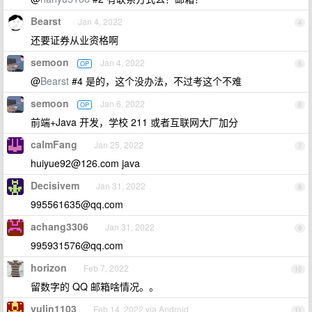
Bearst
Jan 4, 2022
4
还要证券从业资格啊
semoon
Jan 4, 2022
OP
5
@
Bearst
#4 是的，这个没办法，不过考这个不难
semoon
Jan 6, 2022
OP
6
前端+Java 开发，学校 211 或者互联网大厂加分
calmFang
Jan 25, 2022
7
huiyue92@126.com
java
Decisivem
Jan 31, 2022
8
995561635@qq.com
achang3306
Jan 31, 2022
9
995931576@qq.com
horizon
Feb 7, 2022
10
留数字的 QQ 邮箱啥情况。。
yulin1103
Feb 14, 2022 via Android
11