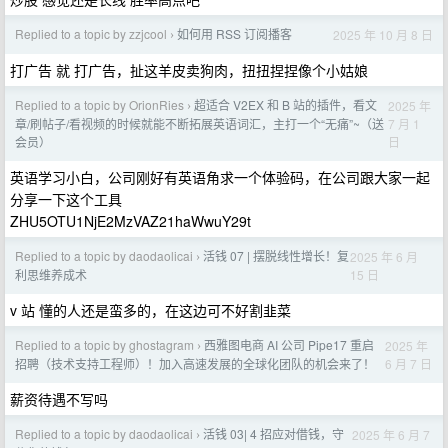
Replied to a topic by zzjcool
如何用 RSS 订阅播客
2025 年 10 月 8 日
›
打广告 就 打广告，扯这羊皮卖狗肉，扭扭捏捏像个小姑娘
Replied to a topic by OrionRies
超适合 V2EX 和 B 站的插件，看文
2025 年
›
7 月 1
章/刷帖子/看视频的时候就能不断拓展英语词汇，主打一个“无痛”~（送
日
会员）
英语学习小白，公司刚好有英语角求一个体验码，在公司跟大家一起
分享一下这个工具
ZHU5OTU1NjE2MzVAZ21haWwuY29t
Replied to a topic by daodaolicai
活钱 07 | 摆脱线性增长！复
2025 年 6 月
›
15 日
利思维养成术
v 站 懂的人还是蛮多的，在这边可不好割韭菜
Replied to a topic by ghostagram
西雅图电商 AI 公司 Pipe17 重启
2025 年
›
6 月 7 日
招聘（技术支持工程师）！加入高速发展的全球化团队的机会来了！
薪资待遇不写吗
Replied to a topic by daodaolicai
活钱 03| 4 招应对借钱，守
2025 年 6 月 7
›