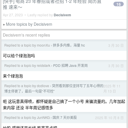
[快手] 电商 23 年春招或者社招 1-2 年经验 简历直
16
推 速来～
Apr 27, 2023 • Lastly replied by
Decisivem
More topics by Decisivem
»
Decisivem's recent replies
Replied to a topic by moonXu
拼多多内推，海量 hc
3 月 30 日
›
可以给个绿泡泡吗
Replied to a topic by reidstark
PDD 招聘 Java 开发岗
3 月 30 日
›
来个绿泡泡
Replied to a topic by dcdlove
突然看到那位坚持写了五年心得的
2025 年 11
›
月 13 日
博主停更了，最后一句是“不可控”
呃 这玩意真得喷，都怀疑是自己搞了一个小号 来骗流量的。几年加起
来内容 还没 半年周记感悟多
Replied to a topic by JunNKG
国庆 7 天炒美股
2025 年 10 月 8 日
›
炒股 感觉还是长线 胜率高点吧