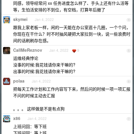
同感，领导经常问 xx 任务进度怎么样了、手头上还有什么活等
等，生怕活安排的不到位，有空档，打算年后撤了
skymei
Jan 4, 2022
4
跟我上家老板一样，闲的一天能在办公室逛十几圈，一个个问，
你现在在干什么？时不时抽风硬把大家拉到一块，说一些浪费时
间的话刷刷存在感。
CallMeReznov
Jan 4, 2022
9
5
运维经典悖论
没事的时候:我花钱请你来干嘛的?
出事的时候:我花钱请你来干嘛的?
polaa
Jan 4, 2022
6
把每天工作计划和工作内容写下来，然后问的时候一项一项汇报
不问的时候主动去汇报
。。。 这样做是不是有点狗
x86
Jan 4, 2022
7
上班问回：等下班
下班问回：等上班