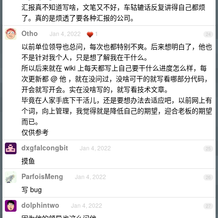
汇报真不知道写啥，文笔又不好，车轱辘话反复讲得自己都烦
了。真的是烦透了要各种汇报的公司。
Otho
Jan 4, 2022
1
24
以前单位领导也总问，每次也都特别不爽。后来想明白了，他也
不是针对我个人，只是想了解我在干什么。
所以后来就在 wiki 上每天都写上自己要干什么进度怎么样，每
次更新都 @ 他 ，就在没问过，没啥可干的就写看哪部分代码，
开会就写开会。实在没啥写的，就写看技术文章。
毕竟在人家手底下干活儿，还是要想办法去适应吧，以前网上有
个词，向上管理，我觉得就是降低自己的期望，迎合老板的期望
而已。
仅供参考
dxgfalcongbit
Jan 4, 2022
25
摸鱼
ParfoisMeng
Jan 4, 2022
26
写 bug
dolphintwo
Jan 4, 2022
27