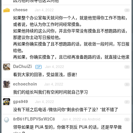
因为他的领导也这么问他
cheese
Jan 4, 2022
28
如果整个办公室每天就问你一个人，就是他觉得你工作不饱和，
或者说，他认为你工作时间经常摸鱼。
如果他持续的这么问你，并且你平常没有摸鱼且不想跑路的话，
那建议你主动写日报给他。
再如果你确实摸鱼了且不想跑路的话，就收敛一段时间，写日报
给他。
再如果，你确实摸鱼了，且已经再准备跑路的话，就直接让他滚
DaChuiZi
Jan 4, 2022
OP
29
看到大家的回答，受益匪浅，感谢！
echoechoin
Jan 4, 2022
30
我们的组长叫我们有空闲时间就自己学习
gps949
Jan 4, 2022
31
没有下班之后电话 /微信问你“剩余价值干了没？”就不错了
8rB61FLBPVSxW2C8
Jan 4, 2022 via Android
32
领导如果是 PUA 型的，你做不到反 PUA 的话，还是早早做