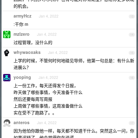
的机会。
armyHcz
Jan 4, 2022
13
:干你 m
mzlzero
Jan 4, 2022
14
过程管理，没什么的
whywaoxaks
Jan 4, 2022
15
上学的时候，不管何时何地碰见导师，他第一句总是：有什么新
进展么？
yooping
Jan 4, 2022
16
上一份工作，每天还得发个日报，
昨天做了哪些事情，今天准备干什么
然后还要每周写周报
上周做了哪些事情，这周准备做什么
实在受不了跑路了。。
anteros
Jan 4, 2022
17
因为他怕你跟他一样，每天都不知道干什么。突然这么一问，你
如果迟疑了，他会觉得你在说谎。