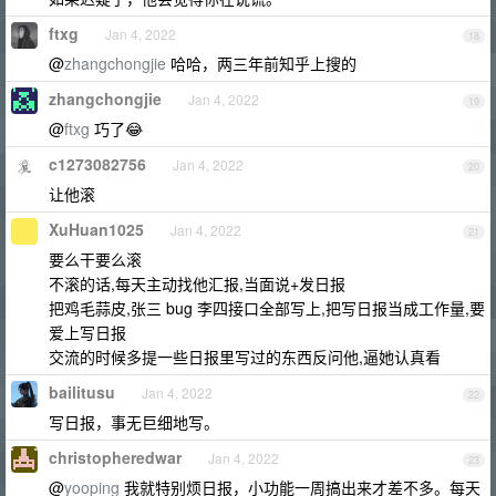
ftxg
Jan 4, 2022
18
@
zhangchongjie
哈哈，两三年前知乎上搜的
zhangchongjie
Jan 4, 2022
19
@
ftxg
巧了😂
c1273082756
Jan 4, 2022
20
让他滚
XuHuan1025
Jan 4, 2022
21
要么干要么滚
不滚的话,每天主动找他汇报,当面说+发日报
把鸡毛蒜皮,张三 bug 李四接口全部写上,把写日报当成工作量,要
爱上写日报
交流的时候多提一些日报里写过的东西反问他,逼她认真看
bailitusu
Jan 4, 2022
22
写日报，事无巨细地写。
christopheredwar
Jan 4, 2022
23
@
yooping
我就特别烦日报，小功能一周搞出来才差不多。每天