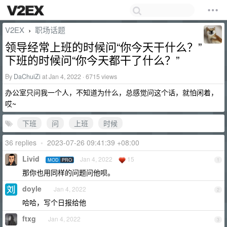
V2EX
职场话题
›
领导经常上班的时候问“你今天干什么？”
下班的时候问“你今天都干了什么？”
By
DaChuiZi
at Jan 4, 2022 · 6715 views
办公室只问我一个人，不知道为什么，总感觉问这个话，就怕闲着，
哎~
下班
问
上班
时候
36 replies
•
2023-07-26 09:41:39 +08:00
Livid
Jan 4, 2022
15
MOD
PRO
1
那你也用同样的问题问他呗。
doyle
Jan 4, 2022
2
哈哈，写个日报给他
ftxg
Jan 4, 2022
3