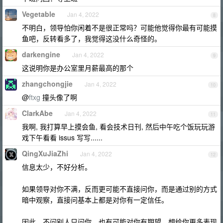
Vegetable
Jan 4, 2022
8
不明白，领导怕你闲着不是很正常吗？可能他觉得你最有可能摸
鱼吧，反转看多了，我觉得这没什么奇怪的。
darkengine
Jan 4, 2022
9
这说明你是办公室里月薪最高的那个
zhangchongjie
Jan 4, 2022
10
@
ftxg
撞头像了啊
ClarkAbe
Jan 4, 2022
11
我啊, 我打算早上摸会鱼, 看会技术日刊, 然后中午吃个饭玩玩游
戏下午看看 issus 写写......
QingXuJiaZhi
Jan 4, 2022
12
信息太少，不好分析。
如果领导对你不满，反而更可能不直接问你，而是通过别的方式
暗中观察，直接问基本上都是对你有一定信任。
因此，不问别人只问你，也有可能对你有期望，想给你更多表现