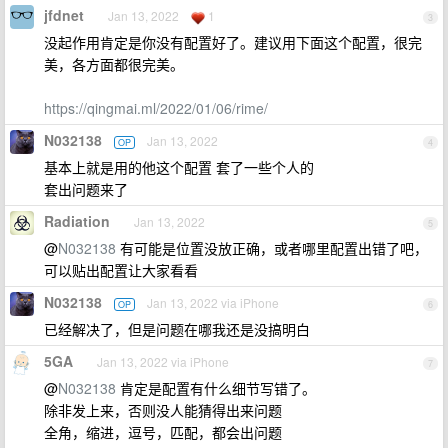
jfdnet
Jan 13, 2022
1
3
没起作用肯定是你没有配置好了。建议用下面这个配置，很完
美，各方面都很完美。
https://qingmai.ml/2022/01/06/rime/
N032138
Jan 13, 2022
OP
4
基本上就是用的他这个配置 套了一些个人的
套出问题来了
Radiation
Jan 13, 2022
5
@
N032138
有可能是位置没放正确，或者哪里配置出错了吧，
可以贴出配置让大家看看
N032138
Jan 13, 2022 via iPhone
OP
6
已经解决了，但是问题在哪我还是没搞明白
5GA
Jan 13, 2022 via iPhone
7
@
N032138
肯定是配置有什么细节写错了。
除非发上来，否则没人能猜得出来问题
全角，缩进，逗号，匹配，都会出问题