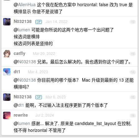
@
AllenHua
这个我在配色方案中 horizontal: false 改为 true 是
横排显示 你是不是说错了
N032138
Jan 14, 2022
OP
12
@
lumen
可能是你所说的这两个地方哪一个出问题了
候选词是横排
候选词列表是竖排的
catfly
Mar 20, 2022
13
@
N032138
兄弟。最后怎么解决的。我也遇到你这个问题了。
dt1
Mar 4, 2023
14
@
N032138
你目前用的哪个版本？ Mac 升级到最新的 13 还能
横排吗？
N032138
Mar 6, 2023
OP
15
@
dt1
能啊，不过输入法主程序更新了两个版本了
rewrite
Jul 2, 2024
16
@
lumen
感谢... 解决了. 原来是 candidate_list_layout 在控制,
怪不得 horizontal 不管用了