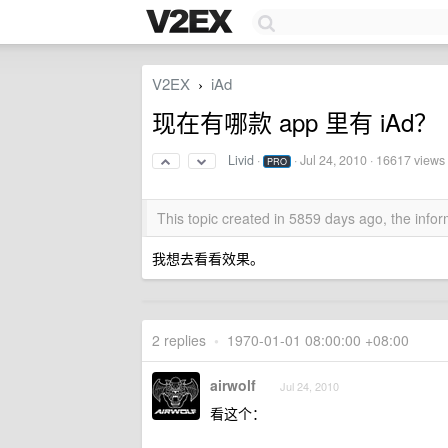
V2EX
iAd
›
现在有哪款 app 里有 iAd？
Livid
·
·
Jul 24, 2010
· 16617 views
PRO
This topic created in 5859 days ago, the inf
我想去看看效果。
2 replies
•
1970-01-01 08:00:00 +08:00
airwolf
Jul 24, 2010
看这个：