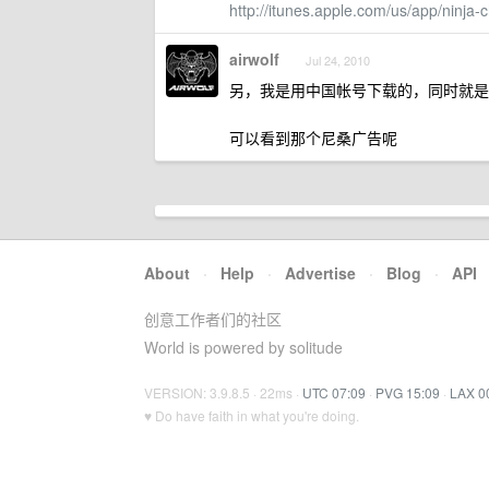
http://itunes.apple.com/us/app/ninj
airwolf
Jul 24, 2010
另，我是用中国帐号下载的，同时就是
可以看到那个尼桑广告呢
About
·
Help
·
Advertise
·
Blog
·
API
创意工作者们的社区
World is powered by solitude
VERSION: 3.9.8.5 · 22ms ·
UTC 07:09
·
PVG 15:09
·
LAX 0
♥ Do have faith in what you're doing.