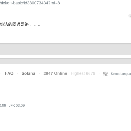
a-chicken-basic/id380073434?mt=8
纯洁的网通网络 。。。
·
FAQ
·
Solana
·
2947 Online
Highest 6679
·
Select Langua
0:09
·
JFK 03:09