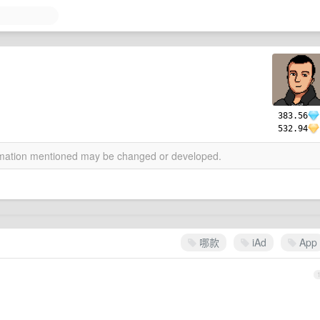
383.56
532.94
ormation mentioned may be changed or developed.
哪款
iAd
App